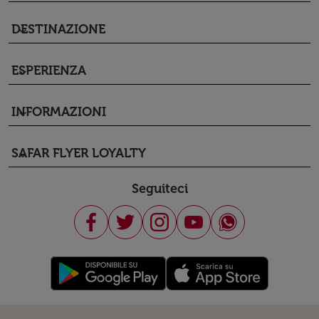
DESTINAZIONE
keyboard_arrow_down
ESPERIENZA
keyboard_arrow_down
INFORMAZIONI
keyboard_arrow_down
SAFAR FLYER LOYALTY
keyboard_arrow_down
Seguiteci