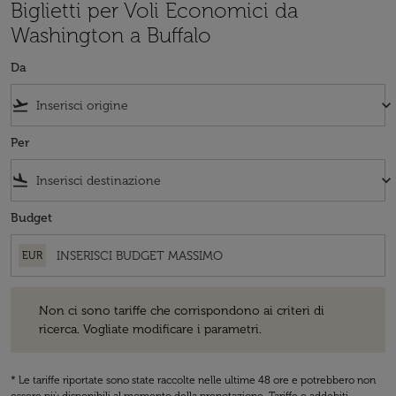
Biglietti per Voli Economici da
Washington a Buffalo
Da
flight_takeoff
keyboard_arrow_down
Per
flight_land
keyboard_arrow_down
Budget
EUR
Non ci sono tariffe che corrispondono ai criteri di ricerca. Vogliate 
Non ci sono tariffe che corrispondono ai criteri di
ricerca. Vogliate modificare i parametri.
* Le tariffe riportate sono state raccolte nelle ultime 48 ore e potrebbero non