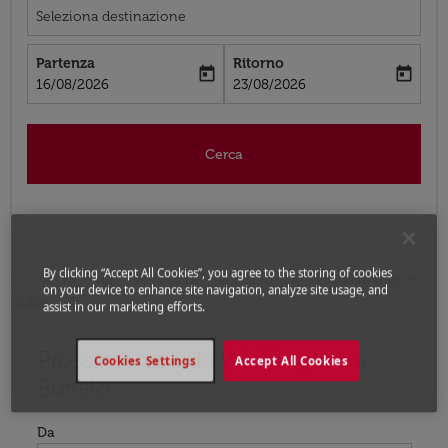
Seleziona destinazione
Partenza
Ritorno
today
today
fc-booking-departure-date-aria-label
fc-booking-return-date-aria-label
16/08/2026
23/08/2026
Cerca
By clicking “Accept All Cookies”, you agree to the storing of cookies
Home
Voli
Voli per Stati Uniti
Voli Washington -
on your device to enhance site navigation, analyze site usage, and
Buffalo
assist in our marketing efforts.
Prossimo voli da Washington a
Prova ad aggiornare il tuo percorso (origine e/o destina
Cookies Settings
Accept All Cookies
Buffalo
Da