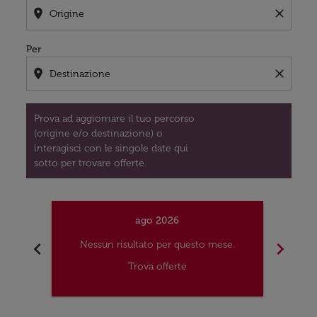
location_on
close
Per
location_on
close
Prova ad aggiornare il tuo percorso
(origine e/o destinazione) o
interagisci con le singole date qui
sotto per trovare offerte.
ago 2026
chevron_left
chevron_right
Nessun risultato per questo mese.
Nes
Trova offerte