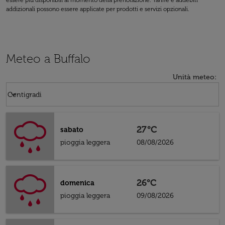
essere più disponibili al momento della prenotazione. Tariffe e addebiti
addizionali possono essere applicate per prodotti e servizi opzionali.
Meteo a Buffalo
Unità meteo
:
Weather unit option Centigradi Selected
keyboard_arrow_down
Centigradi
27°C
sabato
pioggia leggera
08/08/2026
26°C
domenica
pioggia leggera
09/08/2026