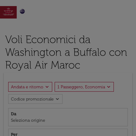

Voli Economici da
Washington a Buffalo con
Royal Air Maroc
expand_more
expand_more
Andata e ritorno
1 Passeggero, Economia
expand_more
Codice promozionale
Da
Seleziona origine
Per