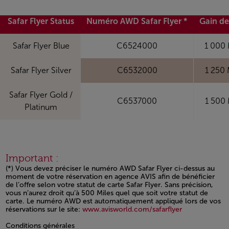
Safar Flyer Status
Numéro AWD Safar Flyer *
Gain de
Safar Flyer Blue
C6524000
1 000 
Safar Flyer Silver
C6532000
1 250 
Safar Flyer Gold /
C6537000
1 500 
Platinum
Important :
(*) Vous devez préciser le numéro AWD Safar Flyer ci-dessus au
moment de votre réservation en agence AVIS afin de bénéficier
de l’offre selon votre statut de carte Safar Flyer. Sans précision,
vous n’aurez droit qu’à 500 Miles quel que soit votre statut de
carte. Le numéro AWD est automatiquement appliqué lors de vos
réservations sur le site:
www.avisworld.com/safarflyer
Open in a new window
Conditions générales