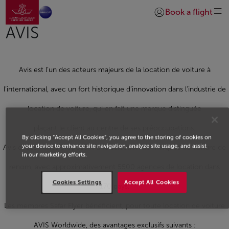
Aller à la page accueil
Saut au contenu principal
Book a flight
Se connecter | S’insc
AVIS
Avis est l’un des acteurs majeurs de la location de voiture à
l’international, avec un fort historique d’innovation dans l’industrie de
location de voiture, qui en fait une marque distinguée
plaçant le client au centre de ses préoccupations.
By clicking “Accept All Cookies”, you agree to the storing of cookies on
your device to enhance site navigation, analyze site usage, and assist
Avis et ses filiales proposent une sélection de marques de voiture de
in our marketing efforts.
renom, avec approximativement 5500 agences de location dans
Cookies Settings
Accept All Cookies
170 pays.
Les membres Safar Flyer bénéficient, pour toute location de voiture
AVIS Worldwide, des avantages exclusifs suivants :