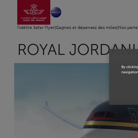
Aller à la page accu
Saut au contenu principal
Fidélité Safar Flyer
|
Gagnez et dépensez des miles
|
Nos parte
ROYAL JORDAN
By clickin
navigation