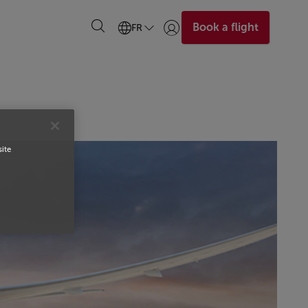
Book a flight
FR
Se connecter | S’inscrire)
site