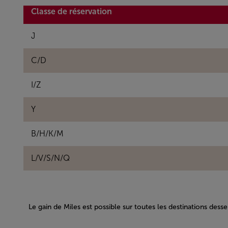
Open in a new window
Classe de réservation
J
C/D
I/Z
Y
B/H/K/M
L/V/S/N/Q
Le gain de Miles est possible sur toutes les destinations dess
Open in a new window