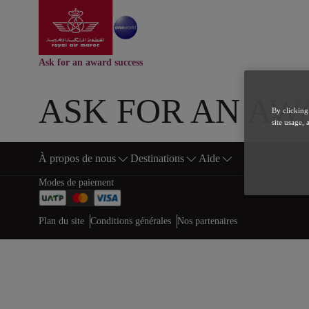
Aller à la page accuei
Saut au contenu principal
Ask for an award success
ASK FOR AN AW
By clicking
site usage, 
À propos de nous
Destinations
Aide
Bas de page Plan du site
Modes de paiement
Web map links
$Title.getData()
Plan du site
Conditions générales
Nos partenaires