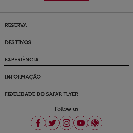
RESERVA
keyboard_arrow_down
DESTINOS
keyboard_arrow_down
EXPERIÊNCIA
keyboard_arrow_down
INFORMAÇÃO
keyboard_arrow_down
FIDELIDADE DO SAFAR FLYER
keyboard_arrow_down
Follow us