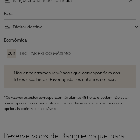
flight_takeoff
close
Para
flight_land
keyboard_arrow_down
Econômica
EUR
Não encontramos resultados que correspondem aos filtros escolhidos
Não encontramos resultados que correspondem aos
filtros escolhidos. Favor ajustar os critérios de busca.
*Os valores exibidos correspondem às últimas 48 horas e podem não estar
mais disponíveis no momento da reserva. Taxas adicionais por serviços
opcionais podem ser aplicáveis.
Reserve voos de Banguecoque para