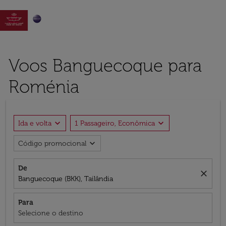

Voos Banguecoque para
Roménia
expand_more
expand_more
Ida e volta
1 Passageiro, Econômica
expand_more
Código promocional
De
close
Banguecoque (BKK), Tailândia
Para
Selecione o destino