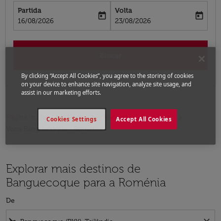
Partida
Volta
today
today
fc-booking-departure-date-aria-label
fc-booking-return-date-aria-label
16/08/2026
23/08/2026
Buscar
By clicking “Accept All Cookies”, you agree to the storing of cookies
on your device to enhance site navigation, analyze site usage, and
assist in our marketing efforts.
Página inicial
Voos
Voos para a Roménia
Cookies Settings
Accept All Cookies
Voos Banguecoque - Roménia
Explorar mais destinos de
Banguecoque para a Roménia
De