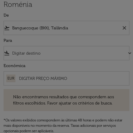
Roménia
De
flight_takeoff
close
Para
flight_land
keyboard_arrow_down
Econômica
EUR
Não encontramos resultados que correspondem aos filtros escolhidos
Não encontramos resultados que correspondem aos
filtros escolhidos. Favor ajustar os critérios de busca.
*Os valores exibidos correspondem às últimas 48 horas e podem não estar
mais disponíveis no momento da reserva. Taxas adicionais por serviços
opcionais podem ser aplicáveis.