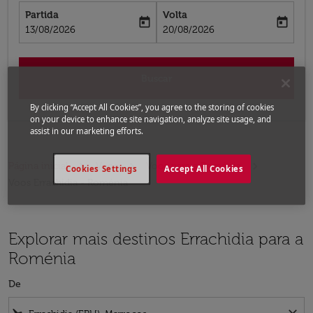
Partida
Volta
today
today
fc-booking-departure-date-aria-label
fc-booking-return-date-aria-label
13/08/2026
20/08/2026
Buscar
By clicking “Accept All Cookies”, you agree to the storing of cookies
on your device to enhance site navigation, analyze site usage, and
assist in our marketing efforts.
Página inicial
Voos
Voos para a Roménia
Cookies Settings
Accept All Cookies
Voos Errachidia - Roménia
Explorar mais destinos Errachidia para a
Roménia
De