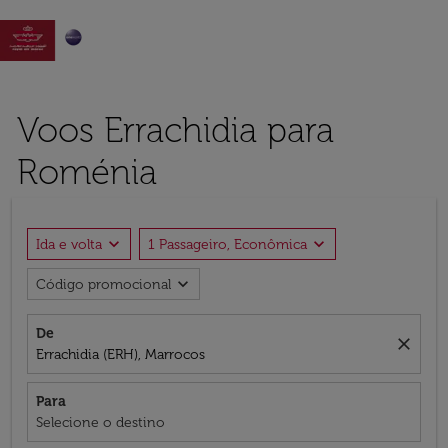

Voos Errachidia para
Roménia
expand_more
expand_more
Ida e volta
1 Passageiro, Econômica
expand_more
Código promocional
De
close
Errachidia (ERH), Marrocos
Para
Selecione o destino