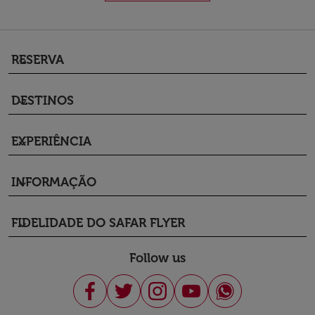
RESERVA
keyboard_arrow_down
DESTINOS
keyboard_arrow_down
EXPERIÊNCIA
keyboard_arrow_down
INFORMAÇÃO
keyboard_arrow_down
FIDELIDADE DO SAFAR FLYER
keyboard_arrow_down
Follow us