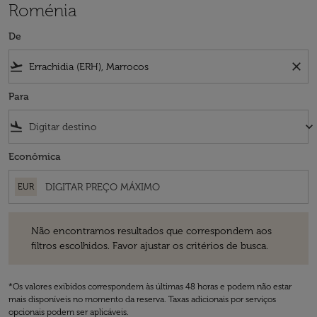
Roménia
De
flight_takeoff
close
Para
flight_land
keyboard_arrow_down
Econômica
EUR
Não encontramos resultados que correspondem aos filtros escolhidos
Não encontramos resultados que correspondem aos
filtros escolhidos. Favor ajustar os critérios de busca.
*Os valores exibidos correspondem às últimas 48 horas e podem não estar
mais disponíveis no momento da reserva. Taxas adicionais por serviços
opcionais podem ser aplicáveis.