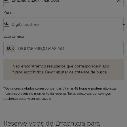
flight_takeoff
close
Para
flight_land
keyboard_arrow_down
Econômica
EUR
Não encontramos resultados que correspondem aos filtros escolhidos
Não encontramos resultados que correspondem aos
filtros escolhidos. Favor ajustar os critérios de busca.
*Os valores exibidos correspondem às últimas 48 horas e podem não estar
mais disponíveis no momento da reserva. Taxas adicionais por serviços
opcionais podem ser aplicáveis.
Reserve voos de Errachidia para