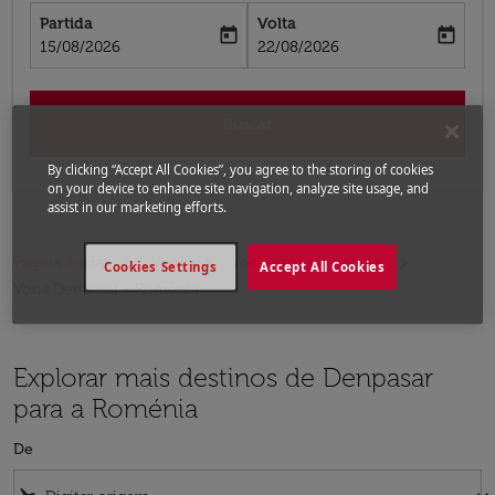
Partida
Volta
today
today
fc-booking-departure-date-aria-label
fc-booking-return-date-aria-label
15/08/2026
22/08/2026
Buscar
By clicking “Accept All Cookies”, you agree to the storing of cookies
on your device to enhance site navigation, analyze site usage, and
assist in our marketing efforts.
Página inicial
Voos
Voos para a Roménia
Cookies Settings
Accept All Cookies
Voos Denpasar - Roménia
Explorar mais destinos de Denpasar
para a Roménia
De