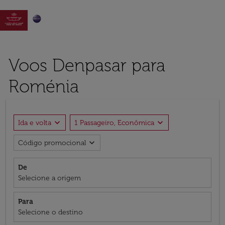

Voos Denpasar para
Roménia
expand_more
expand_more
Ida e volta
1 Passageiro, Econômica
expand_more
Código promocional
De
Selecione a origem
Para
Selecione o destino