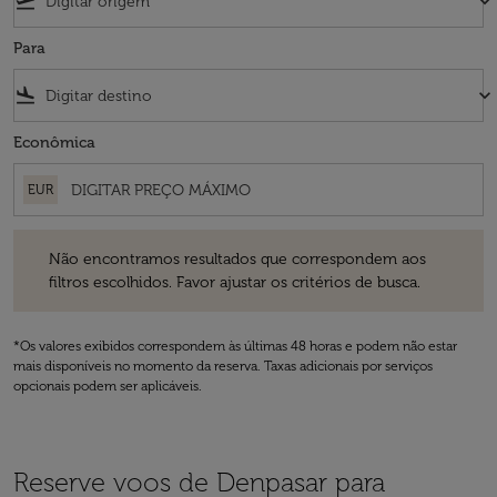
flight_takeoff
keyboard_arrow_down
Para
flight_land
keyboard_arrow_down
Econômica
EUR
Não encontramos resultados que correspondem aos filtros escolhidos
Não encontramos resultados que correspondem aos
filtros escolhidos. Favor ajustar os critérios de busca.
*Os valores exibidos correspondem às últimas 48 horas e podem não estar
mais disponíveis no momento da reserva. Taxas adicionais por serviços
opcionais podem ser aplicáveis.
Reserve voos de Denpasar para