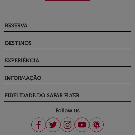
RESERVA
keyboard_arrow_down
DESTINOS
keyboard_arrow_down
EXPERIÊNCIA
keyboard_arrow_down
INFORMAÇÃO
keyboard_arrow_down
FIDELIDADE DO SAFAR FLYER
keyboard_arrow_down
Follow us