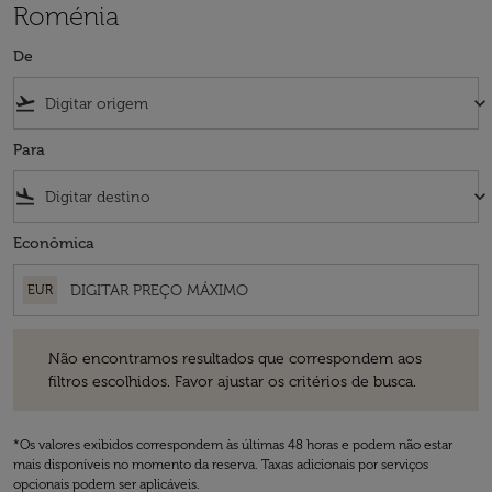
Roménia
De
flight_takeoff
keyboard_arrow_down
Para
flight_land
keyboard_arrow_down
Econômica
EUR
Não encontramos resultados que correspondem aos filtros escolhidos
Não encontramos resultados que correspondem aos
filtros escolhidos. Favor ajustar os critérios de busca.
*Os valores exibidos correspondem às últimas 48 horas e podem não estar
mais disponíveis no momento da reserva. Taxas adicionais por serviços
opcionais podem ser aplicáveis.