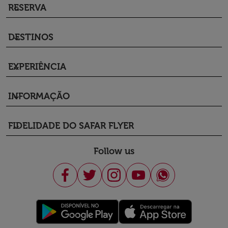
RESERVA
keyboard_arrow_down
DESTINOS
keyboard_arrow_down
EXPERIÊNCIA
keyboard_arrow_down
INFORMAÇÃO
keyboard_arrow_down
FIDELIDADE DO SAFAR FLYER
keyboard_arrow_down
Follow us