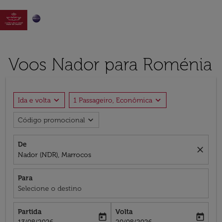

Voos Nador para Roménia
expand_more
expand_more
Ida e volta
1 Passageiro, Econômica
expand_more
Código promocional
De
close
Nador (NDR), Marrocos
Para
Selecione o destino
Partida
Volta
today
today
fc-booking-departure-date-aria-label
fc-booking-return-date-aria-label