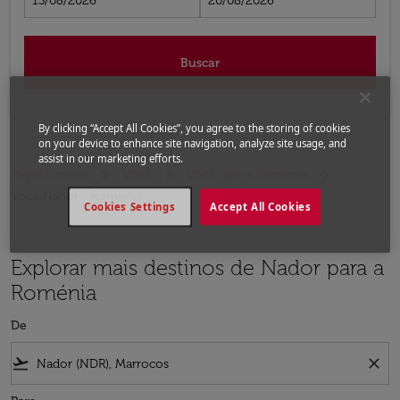
13/08/2026
20/08/2026
Buscar
By clicking “Accept All Cookies”, you agree to the storing of cookies
on your device to enhance site navigation, analyze site usage, and
assist in our marketing efforts.
Página inicial
Voos
Voos para a Roménia
Voos Nador - Roménia
Cookies Settings
Accept All Cookies
Explorar mais destinos de Nador para a
Roménia
De
flight_takeoff
close