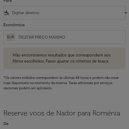
Para
flight_land
keyboard_arrow_down
Econômica
EUR
Não encontramos resultados que correspondem aos filtros escolhidos
Não encontramos resultados que correspondem aos
filtros escolhidos. Favor ajustar os critérios de busca.
*Os valores exibidos correspondem às últimas 48 horas e podem não estar
mais disponíveis no momento da reserva. Taxas adicionais por serviços
opcionais podem ser aplicáveis.
Reserve voos de Nador para Roménia
De