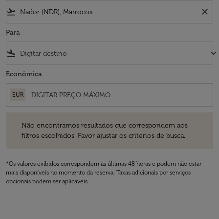
flight_takeoff
close
Para
flight_land
keyboard_arrow_down
Econômica
EUR
Não encontramos resultados que correspondem aos filtros escolhidos
Não encontramos resultados que correspondem aos
filtros escolhidos. Favor ajustar os critérios de busca.
*Os valores exibidos correspondem às últimas 48 horas e podem não estar
mais disponíveis no momento da reserva. Taxas adicionais por serviços
opcionais podem ser aplicáveis.