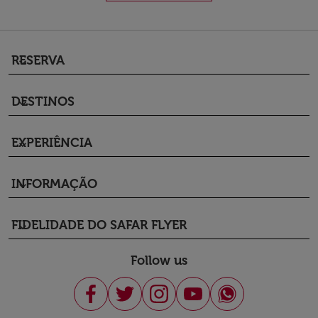
RESERVA
keyboard_arrow_down
DESTINOS
keyboard_arrow_down
EXPERIÊNCIA
keyboard_arrow_down
INFORMAÇÃO
keyboard_arrow_down
FIDELIDADE DO SAFAR FLYER
keyboard_arrow_down
Follow us