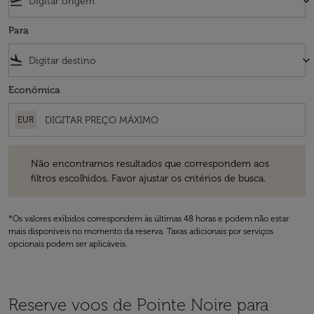
flight_takeoff
keyboard_arrow_down
Para
flight_land
keyboard_arrow_down
Econômica
EUR
Não encontramos resultados que correspondem aos filtros escolhidos
Não encontramos resultados que correspondem aos
filtros escolhidos. Favor ajustar os critérios de busca.
*Os valores exibidos correspondem às últimas 48 horas e podem não estar
mais disponíveis no momento da reserva. Taxas adicionais por serviços
opcionais podem ser aplicáveis.
Reserve voos de Pointe Noire para