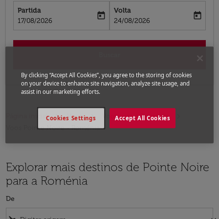
Partida
Volta
today
today
fc-booking-departure-date-aria-label
fc-booking-return-date-aria-label
17/08/2026
24/08/2026
Buscar
By clicking “Accept All Cookies”, you agree to the storing of cookies
on your device to enhance site navigation, analyze site usage, and
assist in our marketing efforts.
Página inicial
Voos
Voos para a Roménia
Cookies Settings
Accept All Cookies
Voos Pointe Noire - Roménia
Explorar mais destinos de Pointe Noire
para a Roménia
De