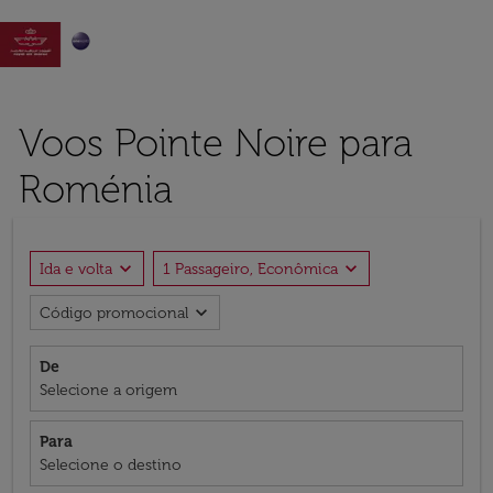

Voos Pointe Noire para
Roménia
expand_more
expand_more
Ida e volta
1 Passageiro, Econômica
expand_more
Código promocional
De
Selecione a origem
Para
Selecione o destino