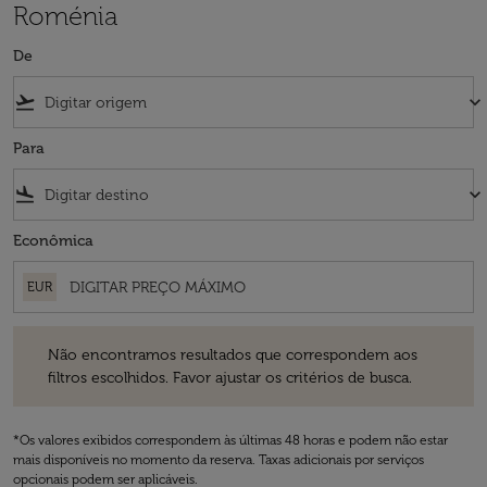
Roménia
De
flight_takeoff
keyboard_arrow_down
Para
flight_land
keyboard_arrow_down
Econômica
EUR
Não encontramos resultados que correspondem aos filtros escolhidos
Não encontramos resultados que correspondem aos
filtros escolhidos. Favor ajustar os critérios de busca.
*Os valores exibidos correspondem às últimas 48 horas e podem não estar
mais disponíveis no momento da reserva. Taxas adicionais por serviços
opcionais podem ser aplicáveis.