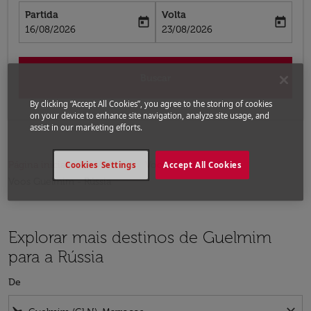
Partida
Volta
today
today
fc-booking-departure-date-aria-label
fc-booking-return-date-aria-label
16/08/2026
23/08/2026
Buscar
By clicking “Accept All Cookies”, you agree to the storing of cookies
on your device to enhance site navigation, analyze site usage, and
assist in our marketing efforts.
Página inicial
Voos
Voos para a Rússia
Cookies Settings
Accept All Cookies
Voos Guelmim - Rússia
Explorar mais destinos de Guelmim
para a Rússia
De