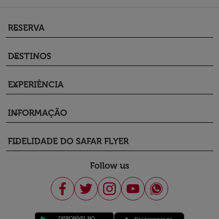
RESERVA
keyboard_arrow_down
DESTINOS
keyboard_arrow_down
EXPERIÊNCIA
keyboard_arrow_down
INFORMAÇÃO
keyboard_arrow_down
FIDELIDADE DO SAFAR FLYER
keyboard_arrow_down
Follow us