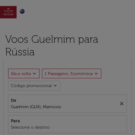

Voos Guelmim para
Rússia
expand_more
expand_more
Ida e volta
1 Passageiro, Econômica
expand_more
Código promocional
De
close
Guelmim (GLN), Marrocos
Para
Selecione o destino