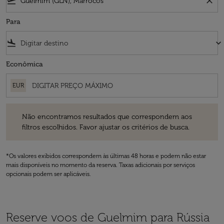
flight_takeoff
close
Para
flight_land
keyboard_arrow_down
Econômica
EUR
Não encontramos resultados que correspondem aos filtros escolhidos
Não encontramos resultados que correspondem aos
filtros escolhidos. Favor ajustar os critérios de busca.
*Os valores exibidos correspondem às últimas 48 horas e podem não estar
mais disponíveis no momento da reserva. Taxas adicionais por serviços
opcionais podem ser aplicáveis.
Reserve voos de Guelmim para Rússia