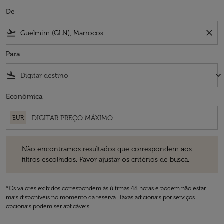
De
flight_takeoff
close
Para
flight_land
keyboard_arrow_down
Econômica
EUR
Não encontramos resultados que correspondem aos filtros escolhidos
Não encontramos resultados que correspondem aos
filtros escolhidos. Favor ajustar os critérios de busca.
*Os valores exibidos correspondem às últimas 48 horas e podem não estar
mais disponíveis no momento da reserva. Taxas adicionais por serviços
opcionais podem ser aplicáveis.