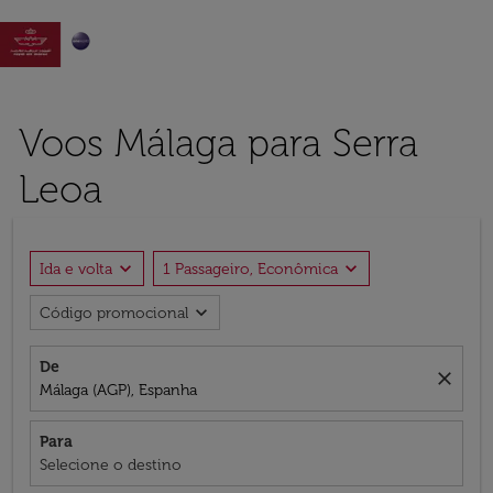

Voos Málaga para Serra
Leoa
expand_more
expand_more
Ida e volta
1 Passageiro, Econômica
expand_more
Código promocional
De
close
Málaga (AGP), Espanha
Para
Selecione o destino