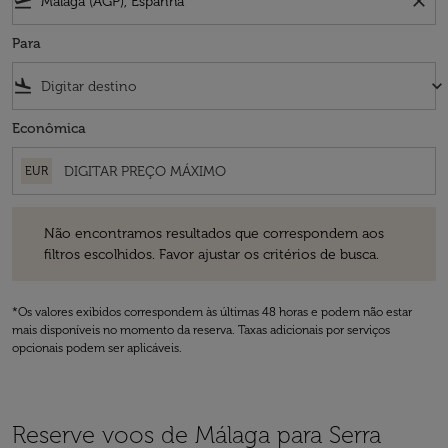
flight_takeoff
close
Para
flight_land
keyboard_arrow_down
Econômica
EUR
Não encontramos resultados que correspondem aos filtros escolhidos
Não encontramos resultados que correspondem aos
filtros escolhidos. Favor ajustar os critérios de busca.
*Os valores exibidos correspondem às últimas 48 horas e podem não estar
mais disponíveis no momento da reserva. Taxas adicionais por serviços
opcionais podem ser aplicáveis.
Reserve voos de Málaga para Serra