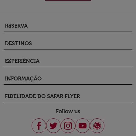
RESERVA
keyboard_arrow_down
DESTINOS
keyboard_arrow_down
EXPERIÊNCIA
keyboard_arrow_down
INFORMAÇÃO
keyboard_arrow_down
FIDELIDADE DO SAFAR FLYER
keyboard_arrow_down
Follow us