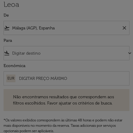
Leoa
De
flight_takeoff
close
Para
flight_land
keyboard_arrow_down
Econômica
EUR
Não encontramos resultados que correspondem aos filtros escolhidos
Não encontramos resultados que correspondem aos
filtros escolhidos. Favor ajustar os critérios de busca.
*Os valores exibidos correspondem às últimas 48 horas e podem não estar
mais disponíveis no momento da reserva. Taxas adicionais por serviços
opcionais podem ser aplicáveis.