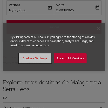
Partida
Volta
today
today
fc-booking-departure-date-aria-label
fc-booking-return-date-aria-label
16/08/2026
23/08/2026
Buscar
By clicking “Accept All Cookies”, you agree to the storing of cookies
on your device to enhance site navigation, analyze site usage, and
assist in our marketing efforts.
Página inicial
Voos
Voos para Serra Leoa
Cookies Settings
Accept All Cookies
Voos Málaga - Serra Leoa
Explorar mais destinos de Málaga para
Serra Leoa
De