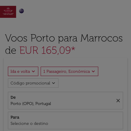

Voos Porto para Marrocos
de
EUR 165,09*
expand_more
expand_more
Ida e volta
1 Passageiro, Econômica
expand_more
Código promocional
De
close
Porto (OPO), Portugal
Para
Selecione o destino