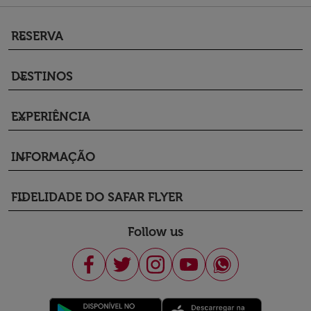
RESERVA
keyboard_arrow_down
DESTINOS
keyboard_arrow_down
EXPERIÊNCIA
keyboard_arrow_down
INFORMAÇÃO
keyboard_arrow_down
FIDELIDADE DO SAFAR FLYER
keyboard_arrow_down
Follow us