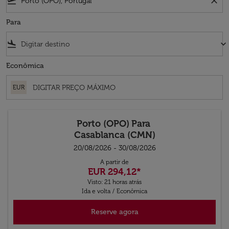
flight_takeoff
close
Para
flight_land
keyboard_arrow_down
Econômica
EUR
Porto (OPO)
Para
Casablanca (CMN)
20/08/2026 - 30/08/2026
A partir de
EUR 294,12
*
Visto: 21 horas atrás
Ida e volta
/
Econômica
Reserve agora