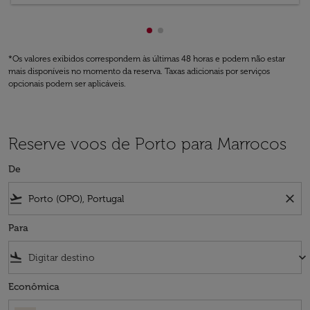
Mostrando de cmp-pagination
Mostrando de cmp-paginati
*Os valores exibidos correspondem às últimas 48 horas e podem não estar
mais disponíveis no momento da reserva. Taxas adicionais por serviços
opcionais podem ser aplicáveis.
Reserve voos de Porto para Marrocos
De
flight_takeoff
close
Para
flight_land
keyboard_arrow_down
Econômica