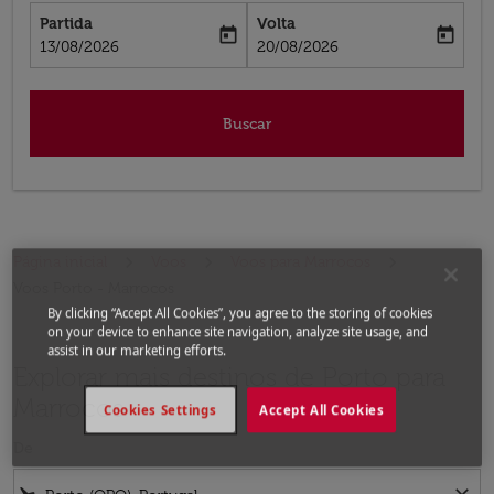
Partida
Volta
today
today
fc-booking-departure-date-aria-label
fc-booking-return-date-aria-label
13/08/2026
20/08/2026
Buscar
Página inicial
Voos
Voos para Marrocos
Voos Porto - Marrocos
By clicking “Accept All Cookies”, you agree to the storing of cookies
on your device to enhance site navigation, analyze site usage, and
assist in our marketing efforts.
Explorar mais destinos de Porto para
Marrocos
Cookies Settings
Accept All Cookies
De