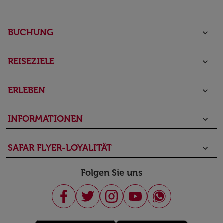
BUCHUNG
keyboard_arrow_down
REISEZIELE
keyboard_arrow_down
ERLEBEN
keyboard_arrow_down
INFORMATIONEN
keyboard_arrow_down
SAFAR FLYER-LOYALITÄT
keyboard_arrow_down
Folgen Sie uns