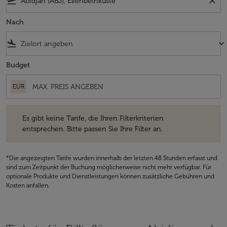
flight_takeoff
close
Nach
flight_land
keyboard_arrow_down
Budget
EUR
Es gibt keine Tarife, die Ihren Filterkriterien entsprechen. Bitte passe
Es gibt keine Tarife, die Ihren Filterkriterien
entsprechen. Bitte passen Sie Ihre Filter an.
*Die angezeigten Tarife wurden innerhalb der letzten 48 Stunden erfasst und
sind zum Zeitpunkt der Buchung möglicherweise nicht mehr verfügbar. Für
optionale Produkte und Dienstleistungen können zusätzliche Gebühren und
Kosten anfallen.