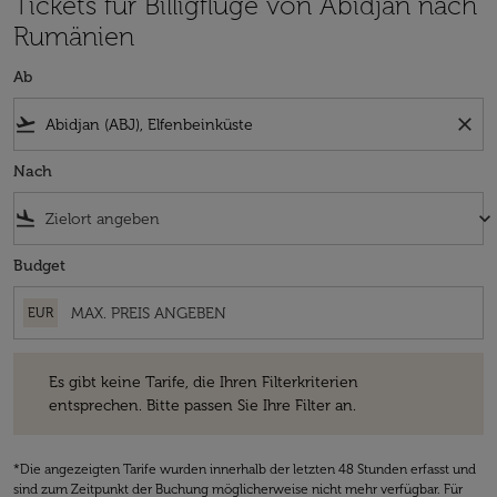
Tickets für Billigflüge von Abidjan nach
Rumänien
Ab
flight_takeoff
close
Nach
flight_land
keyboard_arrow_down
Budget
EUR
Es gibt keine Tarife, die Ihren Filterkriterien entsprechen. Bitte passe
Es gibt keine Tarife, die Ihren Filterkriterien
entsprechen. Bitte passen Sie Ihre Filter an.
*Die angezeigten Tarife wurden innerhalb der letzten 48 Stunden erfasst und
sind zum Zeitpunkt der Buchung möglicherweise nicht mehr verfügbar. Für