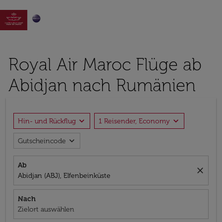

Royal Air Maroc Flüge ab
Abidjan nach Rumänien
expand_more
expand_more
Hin- und Rückflug
1 Reisender, Economy
expand_more
Gutscheincode
Ab
close
Abidjan (ABJ), Elfenbeinküste
Nach
Zielort auswählen