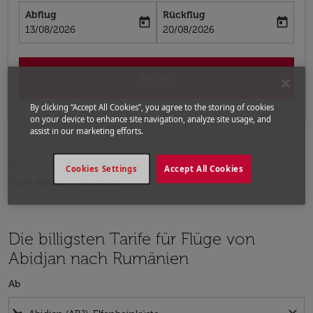
Abflug
Rückflug
today
today
fc-booking-departure-date-aria-label
fc-booking-return-date-aria-label
13/08/2026
20/08/2026
Suchen
By clicking “Accept All Cookies”, you agree to the storing of cookies
on your device to enhance site navigation, analyze site usage, and
assist in our marketing efforts.
Home
Flüge
Flüge nach Rumänien
Cookies Settings
Accept All Cookies
Flüge Abidjan - Rumänien
Die billigsten Tarife für Flüge von
Abidjan nach Rumänien
Ab