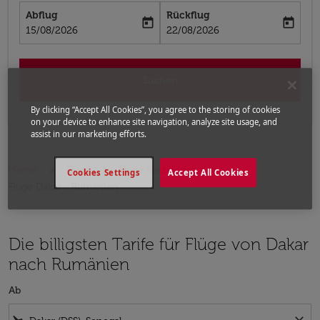
Abflug
Rückflug
today
today
fc-booking-departure-date-aria-label
fc-booking-return-date-aria-label
15/08/2026
22/08/2026
Suchen
By clicking “Accept All Cookies”, you agree to the storing of cookies
on your device to enhance site navigation, analyze site usage, and
assist in our marketing efforts.
Home
Flüge
Flüge nach Rumänien
Cookies Settings
Accept All Cookies
Flüge Dakar - Rumänien
Die billigsten Tarife für Flüge von Dakar
nach Rumänien
Ab