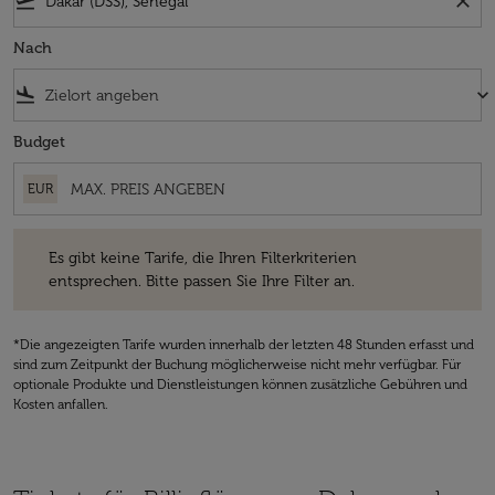
flight_takeoff
close
Nach
flight_land
keyboard_arrow_down
Budget
EUR
Es gibt keine Tarife, die Ihren Filterkriterien entsprechen. Bitte passe
Es gibt keine Tarife, die Ihren Filterkriterien
entsprechen. Bitte passen Sie Ihre Filter an.
*Die angezeigten Tarife wurden innerhalb der letzten 48 Stunden erfasst und
sind zum Zeitpunkt der Buchung möglicherweise nicht mehr verfügbar. Für
optionale Produkte und Dienstleistungen können zusätzliche Gebühren und
Kosten anfallen.