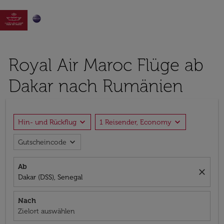

Royal Air Maroc Flüge ab
Dakar nach Rumänien
expand_more
expand_more
Hin- und Rückflug
1 Reisender, Economy
expand_more
Gutscheincode
Ab
close
Dakar (DSS), Senegal
Nach
Zielort auswählen