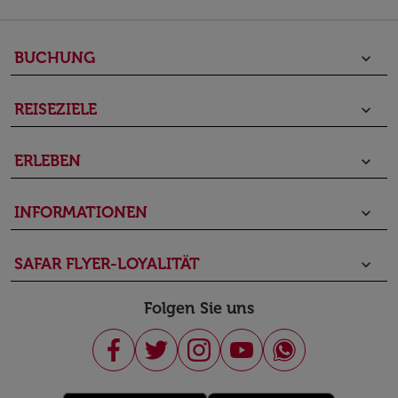
BUCHUNG
keyboard_arrow_down
REISEZIELE
keyboard_arrow_down
ERLEBEN
keyboard_arrow_down
INFORMATIONEN
keyboard_arrow_down
SAFAR FLYER-LOYALITÄT
keyboard_arrow_down
Folgen Sie uns