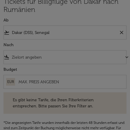
Tickets für Billigflüge von Dakar nach
Rumänien
Ab
flight_takeoff
close
Nach
flight_land
keyboard_arrow_down
Budget
EUR
Es gibt keine Tarife, die Ihren Filterkriterien entsprechen. Bitte passe
Es gibt keine Tarife, die Ihren Filterkriterien
entsprechen. Bitte passen Sie Ihre Filter an.
*Die angezeigten Tarife wurden innerhalb der letzten 48 Stunden erfasst und
sind zum Zeitpunkt der Buchung möglicherweise nicht mehr verfügbar. Für