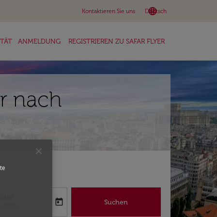
language
keyboard_arrow_down
Kontaktieren Sie uns
Deutsch
ITÄT
ANMELDUNG
REGISTRIEREN ZU SAFAR FLYER
r nach
te
flug
today
Suchen
abel
oking-return-date-aria-label
8/2026