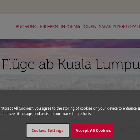
keyboard_arrow_down
keyboard_arrow_down
keyboard_arrow_down
keyboard_arrow_down
BUCHUNG
ERLEBEN
INFORMATIONEN
SAFAR FLYER-LOYAL
 Flüge ab Kuala Lumpu
g “Accept All Cookies”, you agree to the storing of cookies on your device to enhance si
more
expand_more
Gutscheincode
, analyze site usage, and assist in our marketing efforts.
Abflug
Rück
today
Cookies Settings
Accept All Cookies
fc-booking-departure-date-aria-l
fc-bo
15/08/2026
22/0