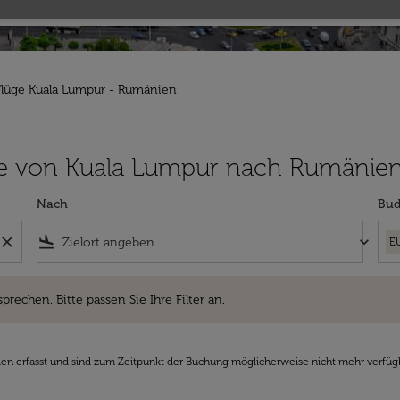
Flüge Kuala Lumpur - Rumänien
Flüge von Kuala Lumpur nach Rumänie
Nach
Bud
close
flight_land
keyboard_arrow_down
E
hen. Bitte passen Sie Ihre Filter an.
sprechen. Bitte passen Sie Ihre Filter an.
den erfasst und sind zum Zeitpunkt der Buchung möglicherweise nicht mehr verfüg