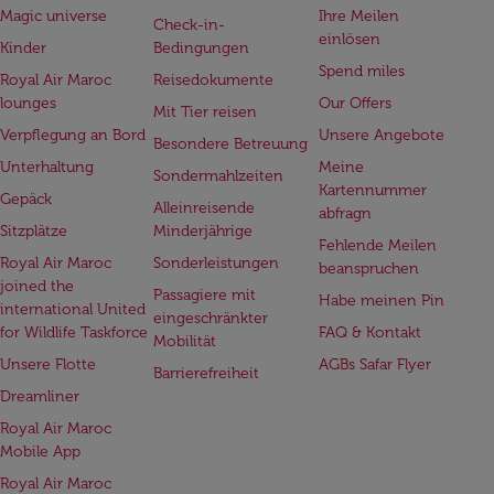
Magic universe
Ihre Meilen
Check-in-
einlösen
Kinder
Bedingungen
Spend miles
Royal Air Maroc
Reisedokumente
lounges
Our Offers
Mit Tier reisen
Verpflegung an Bord
Unsere Angebote
Besondere Betreuung
Unterhaltung
Meine
Sondermahlzeiten
Kartennummer
Gepäck
Alleinreisende
abfragn
Sitzplätze
Minderjährige
Fehlende Meilen
Royal Air Maroc
Sonderleistungen
beanspruchen
joined the
Passagiere mit
Habe meinen Pin
international United
eingeschränkter
for Wildlife Taskforce
FAQ & Kontakt
Mobilität
Unsere Flotte
AGBs Safar Flyer
Barrierefreiheit
Dreamliner
Royal Air Maroc
Mobile App
Royal Air Maroc