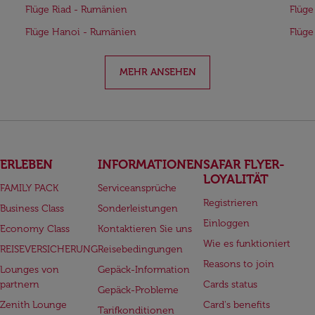
Flüge Riad - Rumänien
Flüge
Flüge Hanoi - Rumänien
Flüg
MEHR ANSEHEN
ERLEBEN
INFORMATIONEN
SAFAR FLYER-
LOYALITÄT
FAMILY PACK
Serviceansprüche
Registrieren
Business Class
Sonderleistungen
Einloggen
Economy Class
Kontaktieren Sie uns
Wie es funktioniert
REISEVERSICHERUNG
Reisebedingungen
Reasons to join
Lounges von
Gepäck-Information
partnern
Cards status
Gepäck-Probleme
Zenith Lounge
Card's benefits
Tarifkonditionen