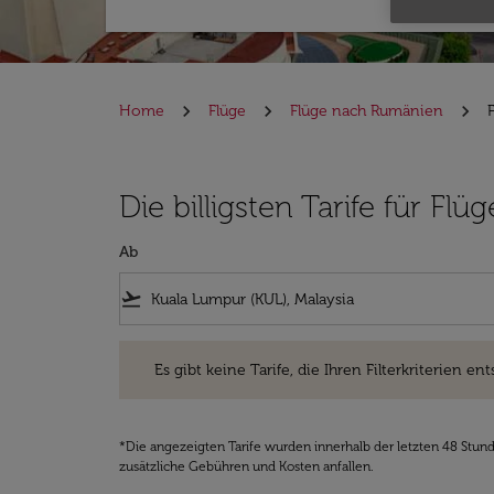
Home
Flüge
Flüge nach Rumänien
Die billigsten Tarife für 
Ab
flight_takeoff
Es gibt keine Tarife, die Ihren Filterkriterien entsprec
Es gibt keine Tarife, die Ihren Filterkriterien ent
*Die angezeigten Tarife wurden innerhalb der letzten 48 Stun
zusätzliche Gebühren und Kosten anfallen.