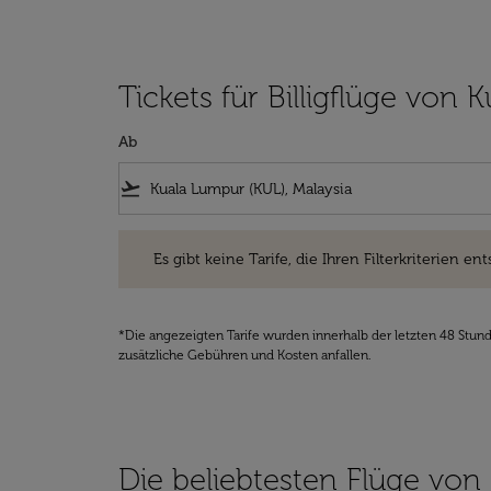
Tickets für Billigflüge vo
Ab
flight_takeoff
Es gibt keine Tarife, die Ihren Filterkriterien entsprec
Es gibt keine Tarife, die Ihren Filterkriterien ent
*Die angezeigten Tarife wurden innerhalb der letzten 48 Stun
zusätzliche Gebühren und Kosten anfallen.
Die beliebtesten Flüge vo