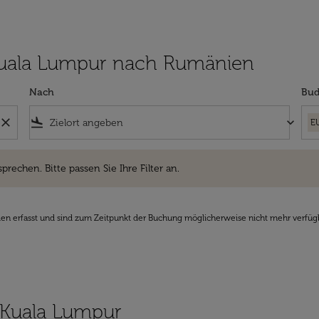
n Kuala Lumpur nach Rumänien
Nach
Bud
close
flight_land
keyboard_arrow_down
E
hen. Bitte passen Sie Ihre Filter an.
sprechen. Bitte passen Sie Ihre Filter an.
den erfasst und sind zum Zeitpunkt der Buchung möglicherweise nicht mehr verfüg
n Kuala Lumpur