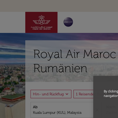
Royal Air Maroc
Rumänien
By clickin
expand_more
expand_
Hin- und Rückflug
1 Reisender, Economy
navigation
Ab
Nach
close