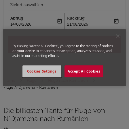
Zielort auswählen
Abflug
Rückflug
today
today
fc-booking-departure-date-aria-label
fc-booking-return-date-aria-label
14/08/2026
21/08/2026
Suchen
By clicking “Accept All Cookies”, you agree to the storing of cookies
on your device to enhance site navigation, analyze site usage, and
assist in our marketing efforts.
Cookies Settings
Accept All Cookies
Home
Flüge
Flüge nach Rumänien
Flüge N’Djamena - Rumänien
Die billigsten Tarife für Flüge von
N’Djamena nach Rumänien