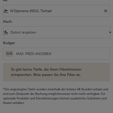
Ab
flight_takeoff
close
Nach
flight_land
keyboard_arrow_down
Budget
EUR
Es gibt keine Tarife, die Ihren Filterkriterien entsprechen. Bitte passe
Es gibt keine Tarife, die Ihren Filterkriterien
entsprechen. Bitte passen Sie Ihre Filter an.
*Die angezeigten Tarife wurden innerhalb der letzten 48 Stunden erfasst und
sind zum Zeitpunkt der Buchung möglicherweise nicht mehr verfügbar. Für
optionale Produkte und Dienstleistungen können zusätzliche Gebühren und
Kosten anfallen.