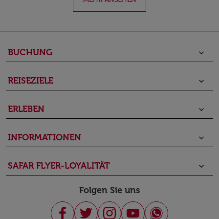
BUCHUNG
keyboard_arrow_down
REISEZIELE
keyboard_arrow_down
ERLEBEN
keyboard_arrow_down
INFORMATIONEN
keyboard_arrow_down
SAFAR FLYER-LOYALITÄT
keyboard_arrow_down
Folgen Sie uns