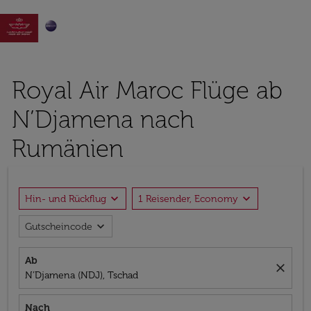

Royal Air Maroc Flüge ab
N’Djamena nach
Rumänien
expand_more
expand_more
Hin- und Rückflug
1 Reisender, Economy
expand_more
Gutscheincode
Ab
close
N’Djamena (NDJ), Tschad
Nach