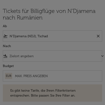
Tickets für Billigflüge von N’Djamena
nach Rumänien
Ab
flight_takeoff
close
Nach
flight_land
keyboard_arrow_down
Budget
EUR
Es gibt keine Tarife, die Ihren Filterkriterien entsprechen. Bitte passe
Es gibt keine Tarife, die Ihren Filterkriterien
entsprechen. Bitte passen Sie Ihre Filter an.