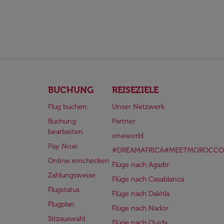
BUCHUNG
REISEZIELE
Flug buchen
Unser Netzwerk
Buchung
Partner
bearbeiten
oneworld
Pay Now
#DREAMAFRICA#MEETMOROCCO
Online einchecken
Flüge nach Agadir
Zahlungsweise
Flüge nach Casablanca
Flugstatus
Flüge nach Dakhla
Flugplan
Flüge nach Nador
Sitzauswahl
Flüge nach Oujda