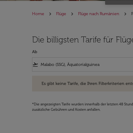
Home
Flüge
Flüge nach Rumänien
Die billigsten Tarife für 
Ab
flight_takeoff
Es gibt keine Tarife, die Ihren Filterkriterien entsprec
Es gibt keine Tarife, die Ihren Filterkriterien ent
*Die angezeigten Tarife wurden innerhalb der letzten 48 Stun
zusätzliche Gebühren und Kosten anfallen.