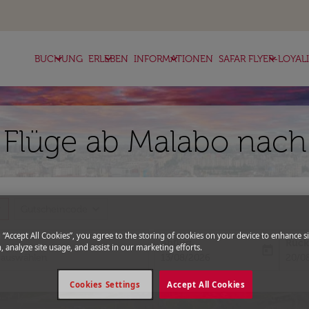
keyboard_arrow_down
keyboard_arrow_down
keyboard_arrow_down
keyboard_arrow_down
BUCHUNG
ERLEBEN
INFORMATIONEN
SAFAR FLYER-LOYAL
c Flüge ab Malabo nac
more
expand_more
Gutscheincode
g “Accept All Cookies”, you agree to the storing of cookies on your device to enhance si
Abflug
Rück
, analyze site usage, and assist in our marketing efforts.
today
fc-booking-departure-date-aria-l
fc-bo
13/08/2026
20/0
Cookies Settings
Accept All Cookies