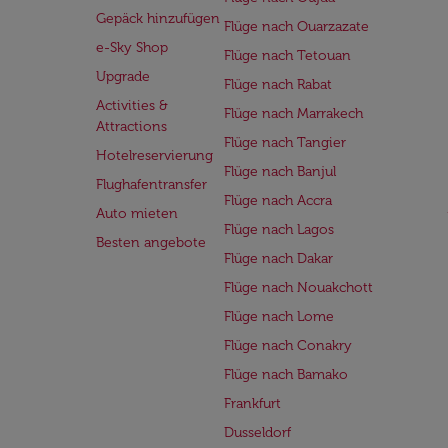
Gepäck hinzufügen
Flüge nach Ouarzazate
e-Sky Shop
Flüge nach Tetouan
Upgrade
Flüge nach Rabat
Activities &
Flüge nach Marrakech
Attractions
Flüge nach Tangier
Hotelreservierung
Flüge nach Banjul
Flughafentransfer
Flüge nach Accra
Auto mieten
Flüge nach Lagos
Besten angebote
Flüge nach Dakar
Flüge nach Nouakchott
Flüge nach Lome
Flüge nach Conakry
Flüge nach Bamako
Frankfurt
Dusseldorf