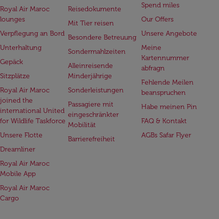
Spend miles
Royal Air Maroc
Reisedokumente
lounges
Our Offers
Mit Tier reisen
Verpflegung an Bord
Unsere Angebote
Besondere Betreuung
Unterhaltung
Meine
Sondermahlzeiten
Kartennummer
Gepäck
Alleinreisende
abfragn
Sitzplätze
Minderjährige
Fehlende Meilen
Royal Air Maroc
Sonderleistungen
beanspruchen
joined the
Passagiere mit
Habe meinen Pin
international United
eingeschränkter
for Wildlife Taskforce
FAQ & Kontakt
Mobilität
Unsere Flotte
AGBs Safar Flyer
Barrierefreiheit
Dreamliner
Royal Air Maroc
Mobile App
Royal Air Maroc
Cargo