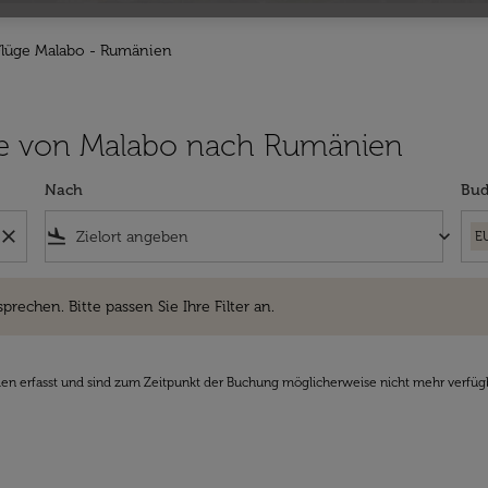
Flüge Malabo - Rumänien
Flüge von Malabo nach Rumänien
Nach
Bud
close
flight_land
keyboard_arrow_down
E
hen. Bitte passen Sie Ihre Filter an.
sprechen. Bitte passen Sie Ihre Filter an.
den erfasst und sind zum Zeitpunkt der Buchung möglicherweise nicht mehr verfüg