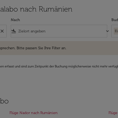
n Malabo nach Rumänien
Nach
Bud
close
flight_land
keyboard_arrow_down
E
hen. Bitte passen Sie Ihre Filter an.
sprechen. Bitte passen Sie Ihre Filter an.
den erfasst und sind zum Zeitpunkt der Buchung möglicherweise nicht mehr verfüg
abo
Flüge Nador nach Rumänien
Flüge