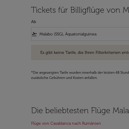
Tickets für Billigflüge vo
Ab
flight_takeoff
Es gibt keine Tarife, die Ihren Filterkriterien entsprec
Es gibt keine Tarife, die Ihren Filterkriterien ent
*Die angezeigten Tarife wurden innerhalb der letzten 48 Stun
zusätzliche Gebühren und Kosten anfallen.
Die beliebtesten Flüge Mal
Flüge von Casablanca nach Rumänien