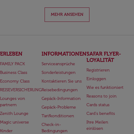
MEHR ANSEHEN
ERLEBEN
INFORMATIONEN
SAFAR FLYER-
LOYALITÄT
FAMILY PACK
Serviceansprüche
Registrieren
Business Class
Sonderleistungen
Einloggen
Economy Class
Kontaktieren Sie uns
Wie es funktioniert
REISEVERSICHERUNG
Reisebedingungen
Reasons to join
Lounges von
Gepäck-Information
partnern
Cards status
Gepäck-Probleme
Zenith Lounge
Card's benefits
Tarifkonditionen
Magic universe
Ihre Meilen
Check-in-
einlösen
Kinder
Bedingungen