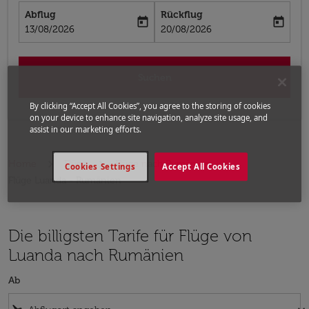
Abflug
Rückflug
today
today
fc-booking-departure-date-aria-label
fc-booking-return-date-aria-label
13/08/2026
20/08/2026
Suchen
By clicking “Accept All Cookies”, you agree to the storing of cookies
on your device to enhance site navigation, analyze site usage, and
assist in our marketing efforts.
Home
Flüge
Flüge nach Rumänien
Cookies Settings
Accept All Cookies
Flüge Luanda - Rumänien
Die billigsten Tarife für Flüge von
Luanda nach Rumänien
Ab