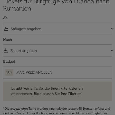
Tickets für Billigflüge von Luanda nach
Rumänien
Ab
flight_takeoff
keyboard_arrow_down
Nach
flight_land
keyboard_arrow_down
Budget
EUR
Es gibt keine Tarife, die Ihren Filterkriterien entsprechen. Bitte passe
Es gibt keine Tarife, die Ihren Filterkriterien
entsprechen. Bitte passen Sie Ihre Filter an.
*Die angezeigten Tarife wurden innerhalb der letzten 48 Stunden erfasst und
sind zum Zeitpunkt der Buchung möglicherweise nicht mehr verfügbar. Für