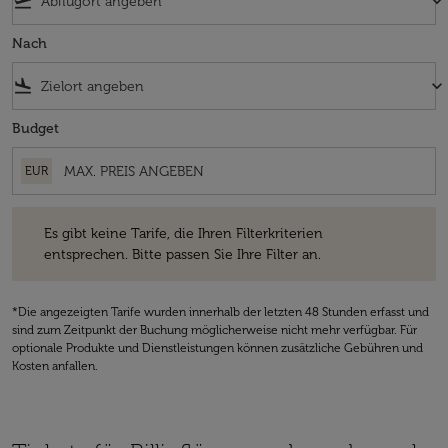
flight_takeoff
keyboard_arrow_down
Nach
flight_land
keyboard_arrow_down
Budget
EUR
Es gibt keine Tarife, die Ihren Filterkriterien entsprechen. Bitte passe
Es gibt keine Tarife, die Ihren Filterkriterien
entsprechen. Bitte passen Sie Ihre Filter an.
*Die angezeigten Tarife wurden innerhalb der letzten 48 Stunden erfasst und
sind zum Zeitpunkt der Buchung möglicherweise nicht mehr verfügbar. Für
optionale Produkte und Dienstleistungen können zusätzliche Gebühren und
Kosten anfallen.