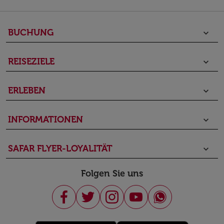
BUCHUNG
keyboard_arrow_down
REISEZIELE
keyboard_arrow_down
ERLEBEN
keyboard_arrow_down
INFORMATIONEN
keyboard_arrow_down
SAFAR FLYER-LOYALITÄT
keyboard_arrow_down
Folgen Sie uns