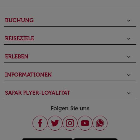
BUCHUNG
keyboard_arrow_down
REISEZIELE
keyboard_arrow_down
ERLEBEN
keyboard_arrow_down
INFORMATIONEN
keyboard_arrow_down
SAFAR FLYER-LOYALITÄT
keyboard_arrow_down
Folgen Sie uns