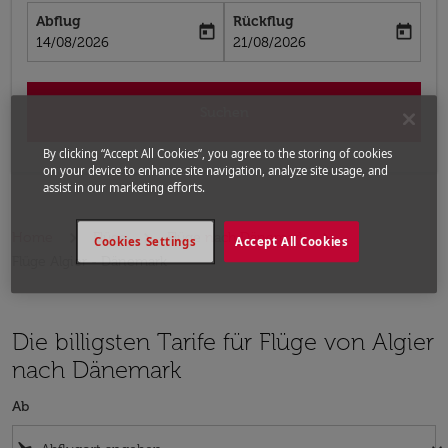
Abflug
Rückflug
today
today
fc-booking-departure-date-aria-label
fc-booking-return-date-aria-label
14/08/2026
21/08/2026
Suchen
By clicking “Accept All Cookies”, you agree to the storing of cookies
on your device to enhance site navigation, analyze site usage, and
assist in our marketing efforts.
Home
Flüge
Flüge nach Dänemark
Cookies Settings
Accept All Cookies
Flüge Algier - Dänemark
Die billigsten Tarife für Flüge von Algier
nach Dänemark
Ab