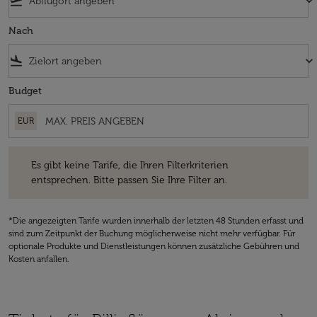
flight_takeoff
keyboard_arrow_down
Nach
flight_land
keyboard_arrow_down
Budget
EUR
Es gibt keine Tarife, die Ihren Filterkriterien entsprechen. Bitte passe
Es gibt keine Tarife, die Ihren Filterkriterien
entsprechen. Bitte passen Sie Ihre Filter an.
*Die angezeigten Tarife wurden innerhalb der letzten 48 Stunden erfasst und
sind zum Zeitpunkt der Buchung möglicherweise nicht mehr verfügbar. Für
optionale Produkte und Dienstleistungen können zusätzliche Gebühren und
Kosten anfallen.