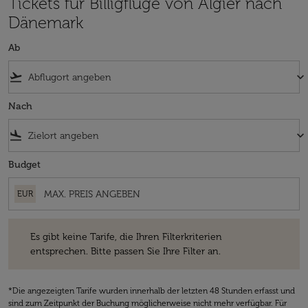
Tickets für Billigflüge von Algier nach
Dänemark
Ab
flight_takeoff
keyboard_arrow_down
Nach
flight_land
keyboard_arrow_down
Budget
EUR
Es gibt keine Tarife, die Ihren Filterkriterien entsprechen. Bitte passe
Es gibt keine Tarife, die Ihren Filterkriterien
entsprechen. Bitte passen Sie Ihre Filter an.
*Die angezeigten Tarife wurden innerhalb der letzten 48 Stunden erfasst und
sind zum Zeitpunkt der Buchung möglicherweise nicht mehr verfügbar. Für