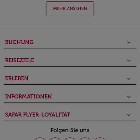
MEHR ANSEHEN
BUCHUNG
keyboard_arrow_down
REISEZIELE
keyboard_arrow_down
ERLEBEN
keyboard_arrow_down
INFORMATIONEN
keyboard_arrow_down
SAFAR FLYER-LOYALITÄT
keyboard_arrow_down
Folgen Sie uns