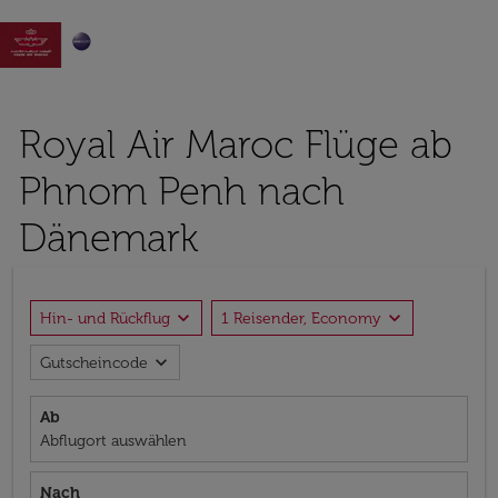

Royal Air Maroc Flüge ab
Phnom Penh nach
Dänemark
expand_more
expand_more
Hin- und Rückflug
1 Reisender, Economy
expand_more
Gutscheincode
Ab
Abflugort auswählen
Nach