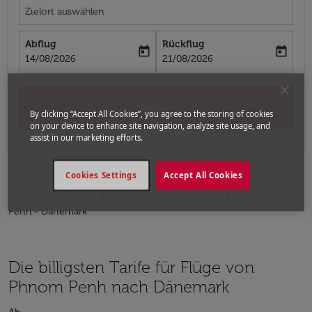
Zielort auswählen
Abflug
Rückflug
today
today
fc-booking-departure-date-aria-label
fc-booking-return-date-aria-label
14/08/2026
21/08/2026
Suchen
By clicking “Accept All Cookies”, you agree to the storing of cookies
on your device to enhance site navigation, analyze site usage, and
assist in our marketing efforts.
Cookies Settings
Accept All Cookies
Home
Flüge
Flüge nach Dänemark
Flüge Phnom
Penh - Dänemark
Die billigsten Tarife für Flüge von
Phnom Penh nach Dänemark