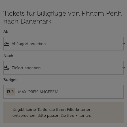
Tickets für Billigflüge von Phnom Penh
nach Dänemark
Ab
flight_takeoff
keyboard_arrow_down
Nach
flight_land
keyboard_arrow_down
Budget
EUR
Es gibt keine Tarife, die Ihren Filterkriterien entsprechen. Bitte passe
Es gibt keine Tarife, die Ihren Filterkriterien
entsprechen. Bitte passen Sie Ihre Filter an.