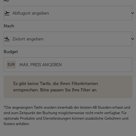
Ab
flight_takeoff
keyboard_arrow_down
Nach
flight_land
keyboard_arrow_down
Budget
EUR
Es gibt keine Tarife, die Ihren Filterkriterien entsprechen. Bitte passe
Es gibt keine Tarife, die Ihren Filterkriterien
entsprechen. Bitte passen Sie Ihre Filter an.
*Die angezeigten Tarife wurden innerhalb der letzten 48 Stunden erfasst und
sind zum Zeitpunkt der Buchung möglicherweise nicht mehr verfügbar. Für
optionale Produkte und Dienstleistungen können zusätzliche Gebühren und
Kosten anfallen.