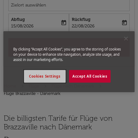
Zielort auswählen
Abflug
Rückflug
today
today
fc-booking-departure-date-aria-label
fc-booking-return-date-aria-label
15/08/2026
22/08/2026
Suchen
By clicking “Accept All Cookies”, you agree to the storing of cookies
on your device to enhance site navigation, analyze site usage, and
assist in our marketing efforts.
Cookies Settings
Accept All Cookies
Home
Flüge
Flüge nach Dänemark
Flüge Brazzaville - Dänemark
Die billigsten Tarife für Flüge von
Brazzaville nach Dänemark