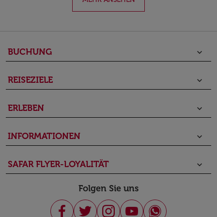
BUCHUNG
keyboard_arrow_down
REISEZIELE
keyboard_arrow_down
ERLEBEN
keyboard_arrow_down
INFORMATIONEN
keyboard_arrow_down
SAFAR FLYER-LOYALITÄT
keyboard_arrow_down
Folgen Sie uns