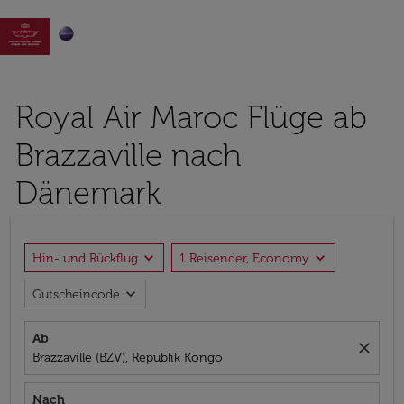

Royal Air Maroc Flüge ab
Brazzaville nach
Dänemark
expand_more
expand_more
Hin- und Rückflug
1 Reisender, Economy
expand_more
Gutscheincode
Ab
close
Brazzaville (BZV), Republik Kongo
Nach