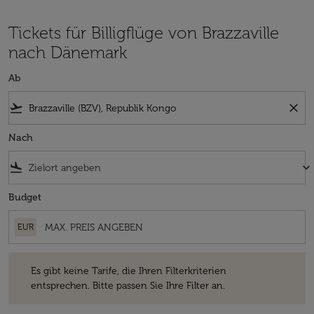
Tickets für Billigflüge von Brazzaville
nach Dänemark
Ab
flight_takeoff
close
Nach
flight_land
keyboard_arrow_down
Budget
EUR
Es gibt keine Tarife, die Ihren Filterkriterien entsprechen. Bitte passe
Es gibt keine Tarife, die Ihren Filterkriterien
entsprechen. Bitte passen Sie Ihre Filter an.