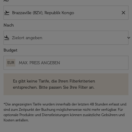
Ab
flight_takeoff
close
Nach
flight_land
keyboard_arrow_down
Budget
EUR
Es gibt keine Tarife, die Ihren Filterkriterien entsprechen. Bitte passe
Es gibt keine Tarife, die Ihren Filterkriterien
entsprechen. Bitte passen Sie Ihre Filter an.
*Die angezeigten Tarife wurden innerhalb der letzten 48 Stunden erfasst und
sind zum Zeitpunkt der Buchung möglicherweise nicht mehr verfügbar. Für
optionale Produkte und Dienstleistungen können zusätzliche Gebühren und
Kosten anfallen.