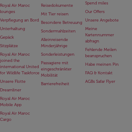
Spend miles
Royal Air Maroc
Reisedokumente
lounges
Our Offers
Mit Tier reisen
Verpflegung an Bord
Unsere Angebote
Besondere Betreuung
Unterhaltung
Meine
Sondermahlzeiten
Kartennummer
Gepäck
Alleinreisende
abfragn
Sitzplätze
Minderjährige
Fehlende Meilen
Royal Air Maroc
Sonderleistungen
beanspruchen
joined the
Passagiere mit
Habe meinen Pin
international United
eingeschränkter
for Wildlife Taskforce
FAQ & Kontakt
Mobilität
Unsere Flotte
AGBs Safar Flyer
Barrierefreiheit
Dreamliner
Royal Air Maroc
Mobile App
Royal Air Maroc
Cargo