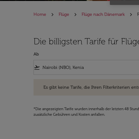
Home
Flüge
Flüge nach Dänemark
Die billigsten Tarife für F
Ab
flight_takeoff
Es gibt keine Tarife, die Ihren Filterkriterien entsprec
Es gibt keine Tarife, die Ihren Filterkriterien ent
*Die angezeigten Tarife wurden innerhalb der letzten 48 Stun
zusätzliche Gebühren und Kosten anfallen.