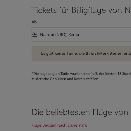
Tickets für Billigflüge von
Ab
flight_takeoff
Es gibt keine Tarife, die Ihren Filterkriterien entsprec
Es gibt keine Tarife, die Ihren Filterkriterien ent
*Die angezeigten Tarife wurden innerhalb der letzten 48 Stun
zusätzliche Gebühren und Kosten anfallen.
Die beliebtesten Flüge von 
Flüge Jeddah nach Dänemark