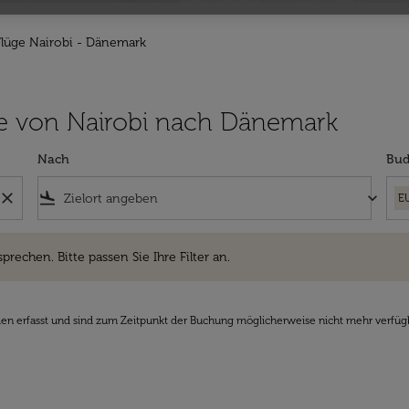
Flüge Nairobi - Dänemark
lüge von Nairobi nach Dänemark
Nach
Bud
close
flight_land
keyboard_arrow_down
E
hen. Bitte passen Sie Ihre Filter an.
sprechen. Bitte passen Sie Ihre Filter an.
den erfasst und sind zum Zeitpunkt der Buchung möglicherweise nicht mehr verfüg