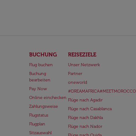
BUCHUNG
REISEZIELE
Flug buchen
Unser Netzwerk
Buchung
Partner
bearbeiten
oneworld
Pay Now
#DREAMAFRICA#MEETMOROCCO
Online einchecken
Flüge nach Agadir
Zahlungsweise
Flüge nach Casablanca
Flugstatus
Flüge nach Dakhla
Flugplan
Flüge nach Nador
Sitzauswahl
Flüge nach Oujda