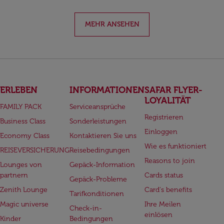
MEHR ANSEHEN
ERLEBEN
INFORMATIONEN
SAFAR FLYER-
LOYALITÄT
FAMILY PACK
Serviceansprüche
Registrieren
Business Class
Sonderleistungen
Einloggen
Economy Class
Kontaktieren Sie uns
Wie es funktioniert
REISEVERSICHERUNG
Reisebedingungen
Reasons to join
Lounges von
Gepäck-Information
partnern
Cards status
Gepäck-Probleme
Zenith Lounge
Card's benefits
Tarifkonditionen
Magic universe
Ihre Meilen
Check-in-
einlösen
Kinder
Bedingungen