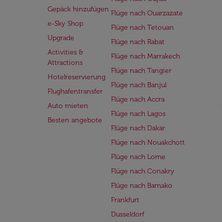
Gepäck hinzufügen
Flüge nach Ouarzazate
e-Sky Shop
Flüge nach Tetouan
Upgrade
Flüge nach Rabat
Activities &
Flüge nach Marrakech
Attractions
Flüge nach Tangier
Hotelreservierung
Flüge nach Banjul
Flughafentransfer
Flüge nach Accra
Auto mieten
Flüge nach Lagos
Besten angebote
Flüge nach Dakar
Flüge nach Nouakchott
Flüge nach Lome
Flüge nach Conakry
Flüge nach Bamako
Frankfurt
Dusseldorf