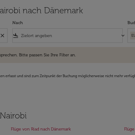
 Nairobi nach Dänemark
Nach
Bud
close
flight_land
keyboard_arrow_down
E
hen. Bitte passen Sie Ihre Filter an.
sprechen. Bitte passen Sie Ihre Filter an.
den erfasst und sind zum Zeitpunkt der Buchung möglicherweise nicht mehr verfüg
Nairobi
Flüge von Riad nach Dänemark
Flüge