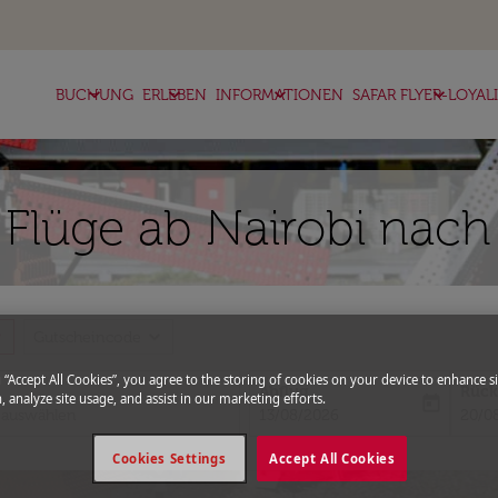
keyboard_arrow_down
keyboard_arrow_down
keyboard_arrow_down
keyboard_arrow_down
BUCHUNG
ERLEBEN
INFORMATIONEN
SAFAR FLYER-LOYAL
 Flüge ab Nairobi nac
more
expand_more
Gutscheincode
g “Accept All Cookies”, you agree to the storing of cookies on your device to enhance si
Abflug
Rück
, analyze site usage, and assist in our marketing efforts.
today
fc-booking-departure-date-aria-l
fc-bo
13/08/2026
20/0
Cookies Settings
Accept All Cookies