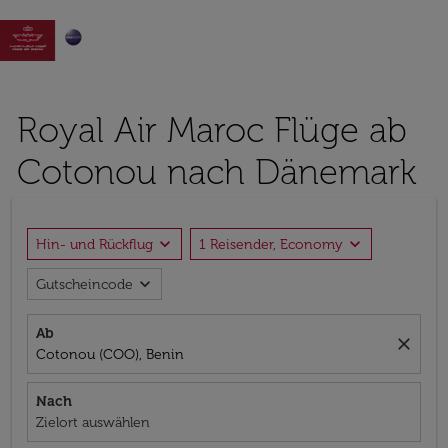

Royal Air Maroc Flüge ab
Cotonou nach Dänemark
expand_more
expand_more
Hin- und Rückflug
1 Reisender, Economy
expand_more
Gutscheincode
Ab
close
Cotonou (COO), Benin
Nach
Zielort auswählen