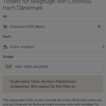
Tickets für Billigflüge von Cotonou
nach Dänemark
Ab
flight_takeoff
close
Nach
flight_land
keyboard_arrow_down
Budget
EUR
Es gibt keine Tarife, die Ihren Filterkriterien entsprechen. Bitte passe
Es gibt keine Tarife, die Ihren Filterkriterien
entsprechen. Bitte passen Sie Ihre Filter an.
*Die angezeigten Tarife wurden innerhalb der letzten 48 Stunden erfasst und
sind zum Zeitpunkt der Buchung möglicherweise nicht mehr verfügbar. Für