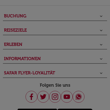
BUCHUNG
keyboard_arrow_down
REISEZIELE
keyboard_arrow_down
ERLEBEN
keyboard_arrow_down
INFORMATIONEN
keyboard_arrow_down
SAFAR FLYER-LOYALITÄT
keyboard_arrow_down
Folgen Sie uns