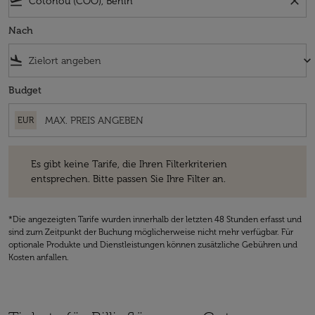
flight_takeoff
close
Nach
flight_land
keyboard_arrow_down
Budget
EUR
Es gibt keine Tarife, die Ihren Filterkriterien entsprechen. Bitte passe
Es gibt keine Tarife, die Ihren Filterkriterien
entsprechen. Bitte passen Sie Ihre Filter an.
*Die angezeigten Tarife wurden innerhalb der letzten 48 Stunden erfasst und
sind zum Zeitpunkt der Buchung möglicherweise nicht mehr verfügbar. Für
optionale Produkte und Dienstleistungen können zusätzliche Gebühren und
Kosten anfallen.