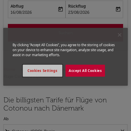
Abflug
Rückflug
today
today
fc-booking-departure-date-aria-label
fc-booking-return-date-aria-label
16/08/2026
23/08/2026
Suchen
By clicking “Accept All Cookies”, you agree to the storing of cookies
on your device to enhance site navigation, analyze site usage, and
assist in our marketing efforts.
Home
Flüge
Flüge nach Dänemark
Cookies Settings
Accept All Cookies
Flüge Cotonou - Dänemark
Die billigsten Tarife für Flüge von
Cotonou nach Dänemark
Ab