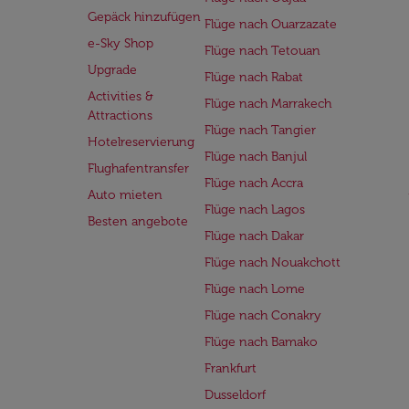
Gepäck hinzufügen
Flüge nach Ouarzazate
e-Sky Shop
Flüge nach Tetouan
Upgrade
Flüge nach Rabat
Activities &
Flüge nach Marrakech
Attractions
Flüge nach Tangier
Hotelreservierung
Flüge nach Banjul
Flughafentransfer
Flüge nach Accra
Auto mieten
Flüge nach Lagos
Besten angebote
Flüge nach Dakar
Flüge nach Nouakchott
Flüge nach Lome
Flüge nach Conakry
Flüge nach Bamako
Frankfurt
Dusseldorf