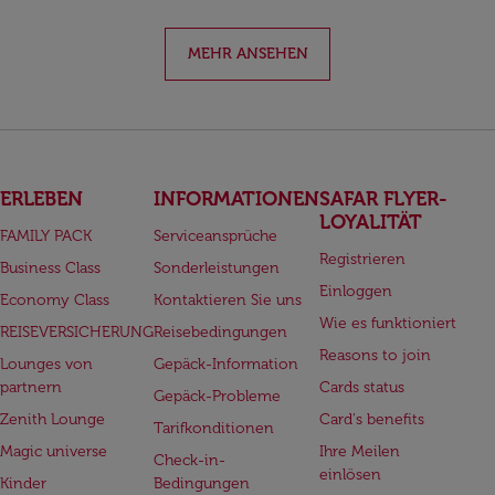
MEHR ANSEHEN
ERLEBEN
INFORMATIONEN
SAFAR FLYER-
LOYALITÄT
FAMILY PACK
Serviceansprüche
Registrieren
Business Class
Sonderleistungen
Einloggen
Economy Class
Kontaktieren Sie uns
Wie es funktioniert
REISEVERSICHERUNG
Reisebedingungen
Reasons to join
Lounges von
Gepäck-Information
partnern
Cards status
Gepäck-Probleme
Zenith Lounge
Card's benefits
Tarifkonditionen
Magic universe
Ihre Meilen
Check-in-
einlösen
Kinder
Bedingungen