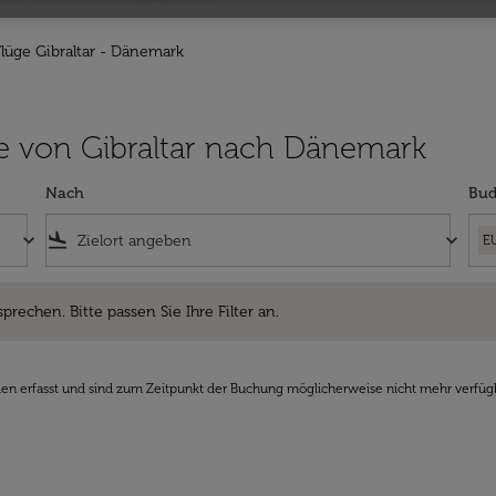
Flüge Gibraltar - Dänemark
lüge von Gibraltar nach Dänemark
Nach
Bud
keyboard_arrow_down
flight_land
keyboard_arrow_down
E
hen. Bitte passen Sie Ihre Filter an.
sprechen. Bitte passen Sie Ihre Filter an.
den erfasst und sind zum Zeitpunkt der Buchung möglicherweise nicht mehr verfüg