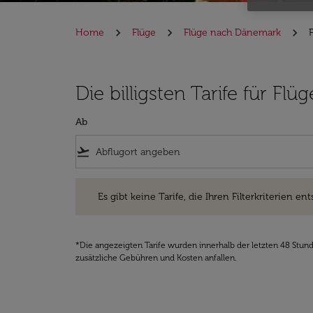
Home
Flüge
Flüge nach Dänemark
Die billigsten Tarife für F
Ab
flight_takeoff
Es gibt keine Tarife, die Ihren Filterkriterien entsprec
Es gibt keine Tarife, die Ihren Filterkriterien ent
*Die angezeigten Tarife wurden innerhalb der letzten 48 Stun
zusätzliche Gebühren und Kosten anfallen.