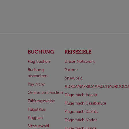
BUCHUNG
REISEZIELE
Flug buchen
Unser Netzwerk
Buchung
Partner
bearbeiten
oneworld
Pay Now
#DREAMAFRICA#MEETMOROCCO
Online einchecken
Flüge nach Agadir
Zahlungsweise
Flüge nach Casablanca
Flugstatus
Flüge nach Dakhla
Flugplan
Flüge nach Nador
Sitzauswahl
Flüge nach Oujda