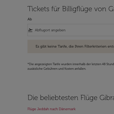
Tickets für Billigflüge von
Ab
flight_takeoff
Es gibt keine Tarife, die Ihren Filterkriterien entsprec
Es gibt keine Tarife, die Ihren Filterkriterien ent
*Die angezeigten Tarife wurden innerhalb der letzten 48 Stun
zusätzliche Gebühren und Kosten anfallen.
Die beliebtesten Flüge Gibra
Flüge Jeddah nach Dänemark