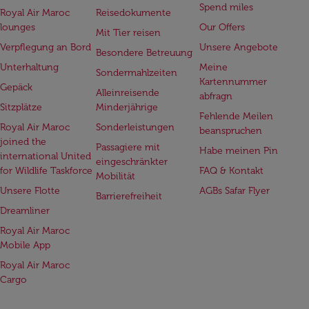
Spend miles
Royal Air Maroc
Reisedokumente
lounges
Our Offers
Mit Tier reisen
Verpflegung an Bord
Unsere Angebote
Besondere Betreuung
Unterhaltung
Meine
Sondermahlzeiten
Kartennummer
Gepäck
Alleinreisende
abfragn
Sitzplätze
Minderjährige
Fehlende Meilen
Royal Air Maroc
Sonderleistungen
beanspruchen
joined the
Passagiere mit
Habe meinen Pin
international United
eingeschränkter
for Wildlife Taskforce
FAQ & Kontakt
Mobilität
Unsere Flotte
AGBs Safar Flyer
Barrierefreiheit
Dreamliner
Royal Air Maroc
Mobile App
Royal Air Maroc
Cargo