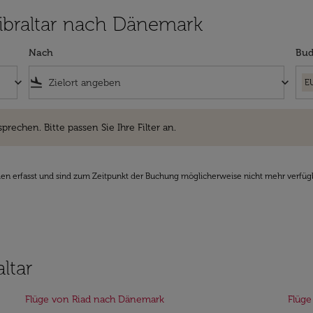
 Gibraltar nach Dänemark
Nach
Bud
keyboard_arrow_down
flight_land
keyboard_arrow_down
E
hen. Bitte passen Sie Ihre Filter an.
sprechen. Bitte passen Sie Ihre Filter an.
den erfasst und sind zum Zeitpunkt der Buchung möglicherweise nicht mehr verfüg
ltar
Flüge von Riad nach Dänemark
Flüge