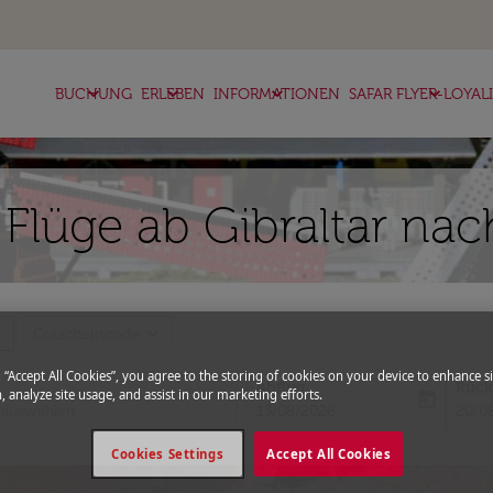
keyboard_arrow_down
keyboard_arrow_down
keyboard_arrow_down
keyboard_arrow_down
BUCHUNG
ERLEBEN
INFORMATIONEN
SAFAR FLYER-LOYAL
 Flüge ab Gibraltar n
more
expand_more
Gutscheincode
g “Accept All Cookies”, you agree to the storing of cookies on your device to enhance si
Abflug
Rück
, analyze site usage, and assist in our marketing efforts.
today
fc-booking-departure-date-aria-l
fc-bo
13/08/2026
20/0
Cookies Settings
Accept All Cookies