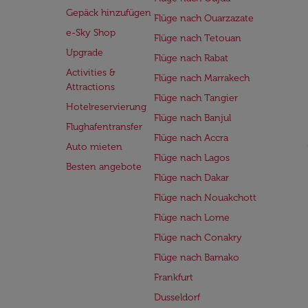
Gepäck hinzufügen
Flüge nach Ouarzazate
e-Sky Shop
Flüge nach Tetouan
Upgrade
Flüge nach Rabat
Activities &
Flüge nach Marrakech
Attractions
Flüge nach Tangier
Hotelreservierung
Flüge nach Banjul
Flughafentransfer
Flüge nach Accra
Auto mieten
Flüge nach Lagos
Besten angebote
Flüge nach Dakar
Flüge nach Nouakchott
Flüge nach Lome
Flüge nach Conakry
Flüge nach Bamako
Frankfurt
Dusseldorf