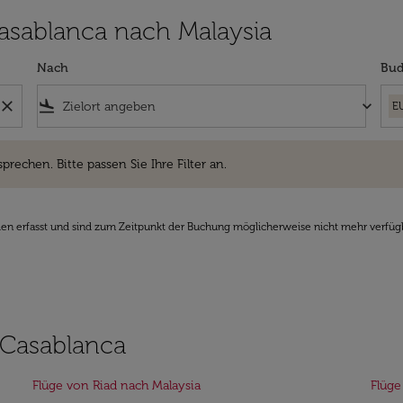
 Casablanca nach Malaysia
Nach
Bud
close
flight_land
keyboard_arrow_down
E
hen. Bitte passen Sie Ihre Filter an.
sprechen. Bitte passen Sie Ihre Filter an.
den erfasst und sind zum Zeitpunkt der Buchung möglicherweise nicht mehr verfüg
 Casablanca
Flüge von Riad nach Malaysia
Flüge