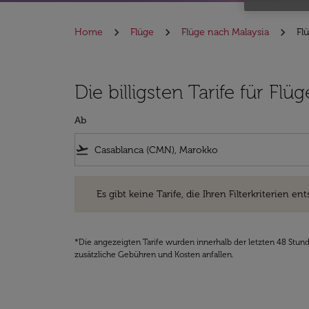
Home
Flüge
Flüge nach Malaysia
Fl
Die billigsten Tarife für F
Ab
flight_takeoff
Es gibt keine Tarife, die Ihren Filterkriterien entsprec
Es gibt keine Tarife, die Ihren Filterkriterien ent
*Die angezeigten Tarife wurden innerhalb der letzten 48 Stun
zusätzliche Gebühren und Kosten anfallen.