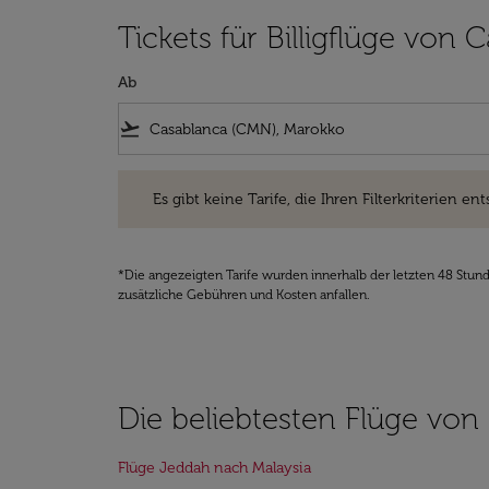
Tickets für Billigflüge von
Ab
flight_takeoff
Es gibt keine Tarife, die Ihren Filterkriterien entsprec
Es gibt keine Tarife, die Ihren Filterkriterien ent
*Die angezeigten Tarife wurden innerhalb der letzten 48 Stun
zusätzliche Gebühren und Kosten anfallen.
Die beliebtesten Flüge von
Flüge Jeddah nach Malaysia