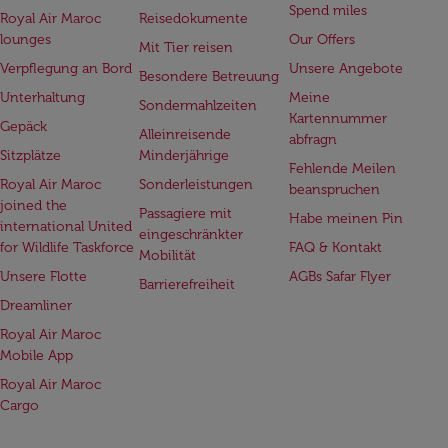
Spend miles
Royal Air Maroc
Reisedokumente
lounges
Our Offers
Mit Tier reisen
Verpflegung an Bord
Unsere Angebote
Besondere Betreuung
Unterhaltung
Meine
Sondermahlzeiten
Kartennummer
Gepäck
Alleinreisende
abfragn
Sitzplätze
Minderjährige
Fehlende Meilen
Royal Air Maroc
Sonderleistungen
beanspruchen
joined the
Passagiere mit
Habe meinen Pin
international United
eingeschränkter
for Wildlife Taskforce
FAQ & Kontakt
Mobilität
Unsere Flotte
AGBs Safar Flyer
Barrierefreiheit
Dreamliner
Royal Air Maroc
Mobile App
Royal Air Maroc
Cargo