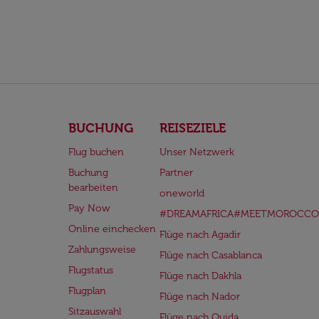
BUCHUNG
REISEZIELE
Flug buchen
Unser Netzwerk
Buchung
Partner
bearbeiten
oneworld
Pay Now
#DREAMAFRICA#MEETMOROCCO
Online einchecken
Flüge nach Agadir
Zahlungsweise
Flüge nach Casablanca
Flugstatus
Flüge nach Dakhla
Flugplan
Flüge nach Nador
Sitzauswahl
Flüge nach Oujda