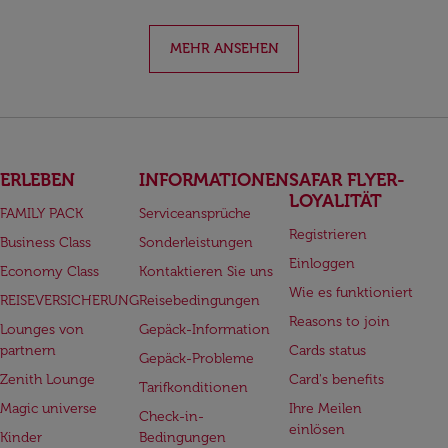
MEHR ANSEHEN
ERLEBEN
INFORMATIONEN
SAFAR FLYER-
LOYALITÄT
FAMILY PACK
Serviceansprüche
Registrieren
Business Class
Sonderleistungen
Einloggen
Economy Class
Kontaktieren Sie uns
Wie es funktioniert
REISEVERSICHERUNG
Reisebedingungen
Reasons to join
Lounges von
Gepäck-Information
partnern
Cards status
Gepäck-Probleme
Zenith Lounge
Card's benefits
Tarifkonditionen
Magic universe
Ihre Meilen
Check-in-
einlösen
Kinder
Bedingungen