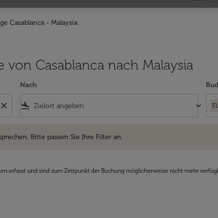
üge Casablanca - Malaysia
lüge von Casablanca nach Malaysia
Nach
Bud
close
flight_land
keyboard_arrow_down
E
hen. Bitte passen Sie Ihre Filter an.
sprechen. Bitte passen Sie Ihre Filter an.
den erfasst und sind zum Zeitpunkt der Buchung möglicherweise nicht mehr verfüg