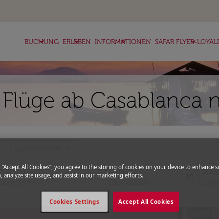
keyboard_arrow_down
keyboard_arrow_down
keyboard_arrow_down
keyboard_arrow_down
BUCHUNG
ERLEBEN
INFORMATIONEN
SAFAR FLYER-LOYAL
 Flüge ab Casablanca 
more
expand_more
Gutscheincode
g “Accept All Cookies”, you agree to the storing of cookies on your device to enhance si
Abflug
Rück
, analyze site usage, and assist in our marketing efforts.
today
fc-booking-departure-date-aria-l
fc-bo
13/08/2026
20/0
Cookies Settings
Accept All Cookies