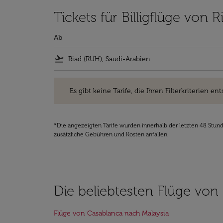
Tickets für Billigflüge von 
Ab
flight_takeoff
Es gibt keine Tarife, die Ihren Filterkriterien entsprec
Es gibt keine Tarife, die Ihren Filterkriterien ent
*Die angezeigten Tarife wurden innerhalb der letzten 48 Stun
zusätzliche Gebühren und Kosten anfallen.
Die beliebtesten Flüge von
Flüge von Casablanca nach Malaysia