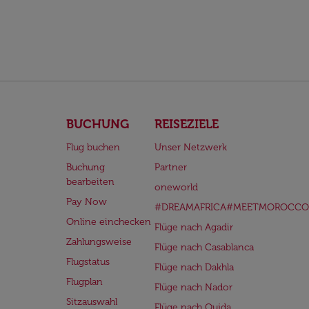
BUCHUNG
REISEZIELE
Flug buchen
Unser Netzwerk
Buchung
Partner
bearbeiten
oneworld
Pay Now
#DREAMAFRICA#MEETMOROCCO
Online einchecken
Flüge nach Agadir
Zahlungsweise
Flüge nach Casablanca
Flugstatus
Flüge nach Dakhla
Flugplan
Flüge nach Nador
Sitzauswahl
Flüge nach Oujda