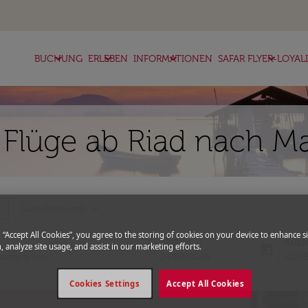
keyboard_arrow_down
keyboard_arrow_down
keyboard_arrow_down
keyboard_arrow_down
BUCHUNG
ERLEBEN
INFORMATIONEN
SAFAR FLYER-LOYAL
 Flüge ab Riad nach Ma
more
expand_more
Gutscheincode
g “Accept All Cookies”, you agree to the storing of cookies on your device to enhance si
Abflug
Rück
, analyze site usage, and assist in our marketing efforts.
today
fc-booking-departure-date-aria-l
fc-bo
14/08/2026
21/0
Cookies Settings
Accept All Cookies