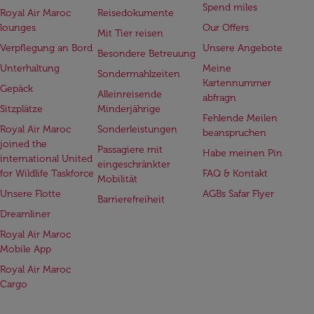
Spend miles
Royal Air Maroc
Reisedokumente
lounges
Our Offers
Mit Tier reisen
Verpflegung an Bord
Unsere Angebote
Besondere Betreuung
Unterhaltung
Meine
Sondermahlzeiten
Kartennummer
Gepäck
Alleinreisende
abfragn
Sitzplätze
Minderjährige
Fehlende Meilen
Royal Air Maroc
Sonderleistungen
beanspruchen
joined the
Passagiere mit
Habe meinen Pin
international United
eingeschränkter
for Wildlife Taskforce
FAQ & Kontakt
Mobilität
Unsere Flotte
AGBs Safar Flyer
Barrierefreiheit
Dreamliner
Royal Air Maroc
Mobile App
Royal Air Maroc
Cargo