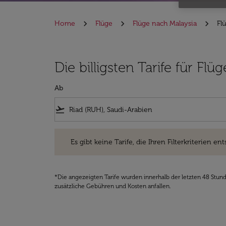
Home
Flüge
Flüge nach Malaysia
Fl
Die billigsten Tarife für Fl
Ab
flight_takeoff
Es gibt keine Tarife, die Ihren Filterkriterien entsprec
Es gibt keine Tarife, die Ihren Filterkriterien ent
*Die angezeigten Tarife wurden innerhalb der letzten 48 Stun
zusätzliche Gebühren und Kosten anfallen.