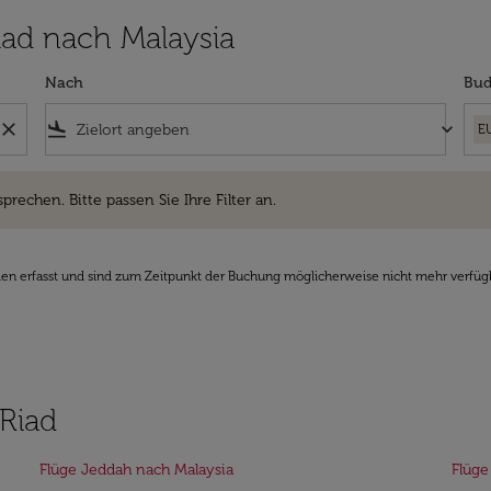
Riad nach Malaysia
Nach
Bud
close
flight_land
keyboard_arrow_down
E
hen. Bitte passen Sie Ihre Filter an.
sprechen. Bitte passen Sie Ihre Filter an.
den erfasst und sind zum Zeitpunkt der Buchung möglicherweise nicht mehr verfüg
 Riad
Flüge Jeddah nach Malaysia
Flüge