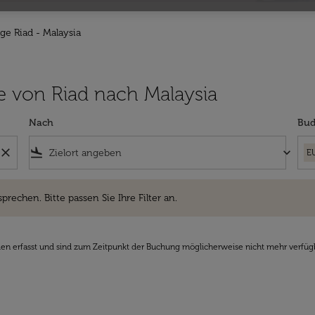
üge Riad - Malaysia
üge von Riad nach Malaysia
Nach
Bud
close
flight_land
keyboard_arrow_down
E
hen. Bitte passen Sie Ihre Filter an.
sprechen. Bitte passen Sie Ihre Filter an.
den erfasst und sind zum Zeitpunkt der Buchung möglicherweise nicht mehr verfüg