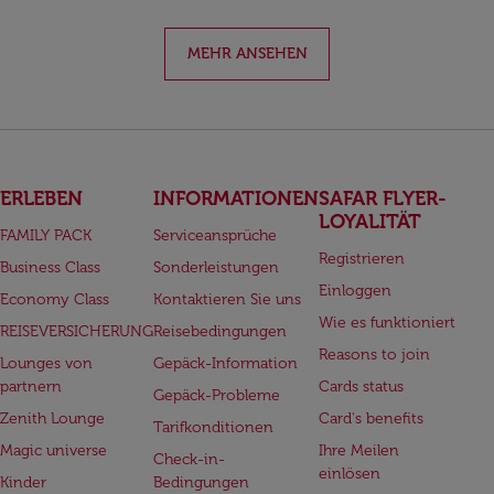
MEHR ANSEHEN
ERLEBEN
INFORMATIONEN
SAFAR FLYER-
LOYALITÄT
FAMILY PACK
Serviceansprüche
Registrieren
Business Class
Sonderleistungen
Einloggen
Economy Class
Kontaktieren Sie uns
Wie es funktioniert
REISEVERSICHERUNG
Reisebedingungen
Reasons to join
Lounges von
Gepäck-Information
partnern
Cards status
Gepäck-Probleme
Zenith Lounge
Card's benefits
Tarifkonditionen
Magic universe
Ihre Meilen
Check-in-
einlösen
Kinder
Bedingungen