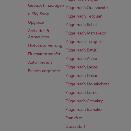
Gepäck hinzufügen
Flüge nach Ouarzazate
e-Sky Shop
Flüge nach Tetouan
Upgrade
Flüge nach Rabat
Activities &
Flüge nach Marrakech
Attractions
Flüge nach Tangier
Hotelreservierung
Flüge nach Banjul
Flughafentransfer
Flüge nach Accra
Auto mieten
Flüge nach Lagos
Besten angebote
Flüge nach Dakar
Flüge nach Nouakchott
Flüge nach Lome
Flüge nach Conakry
Flüge nach Bamako
Frankfurt
Dusseldorf