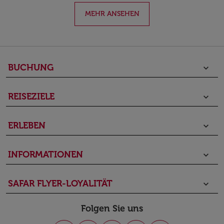
MEHR ANSEHEN
BUCHUNG
keyboard_arrow_down
REISEZIELE
keyboard_arrow_down
ERLEBEN
keyboard_arrow_down
INFORMATIONEN
keyboard_arrow_down
SAFAR FLYER-LOYALITÄT
keyboard_arrow_down
Folgen Sie uns