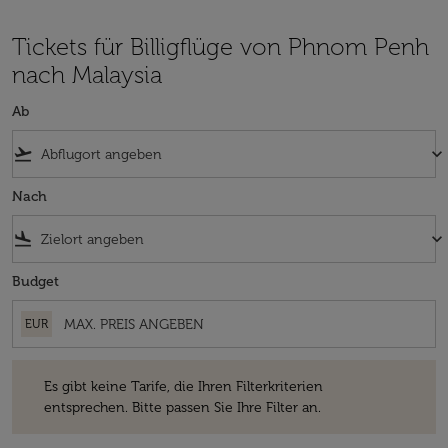
Tickets für Billigflüge von Phnom Penh
nach Malaysia
Ab
flight_takeoff
keyboard_arrow_down
Nach
flight_land
keyboard_arrow_down
Budget
EUR
Es gibt keine Tarife, die Ihren Filterkriterien entsprechen. Bitte passe
Es gibt keine Tarife, die Ihren Filterkriterien
entsprechen. Bitte passen Sie Ihre Filter an.