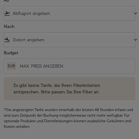
Ab
flight_takeoff
keyboard_arrow_down
Nach
flight_land
keyboard_arrow_down
Budget
EUR
Es gibt keine Tarife, die Ihren Filterkriterien entsprechen. Bitte passe
Es gibt keine Tarife, die Ihren Filterkriterien
entsprechen. Bitte passen Sie Ihre Filter an.
*Die angezeigten Tarife wurden innerhalb der letzten 48 Stunden erfasst und
sind zum Zeitpunkt der Buchung möglicherweise nicht mehr verfügbar. Für
optionale Produkte und Dienstleistungen können zusätzliche Gebühren und
Kosten anfallen.