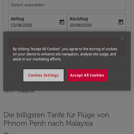
Zielort auswählen
Abflug
Rückflug
today
today
fc-booking-departure-date-aria-label
fc-booking-return-date-aria-label
13/08/2026
20/08/2026
Suchen
By clicking “Accept All Cookies”, you agree to the storing of cookies
on your device to enhance site navigation, analyze site usage, and
assist in our marketing efforts.
Cookies Settings
Accept All Cookies
Home
Flüge
Flüge nach Malaysia
Flüge Phnom
Penh - Malaysia
Die billigsten Tarife für Flüge von
Phnom Penh nach Malaysia