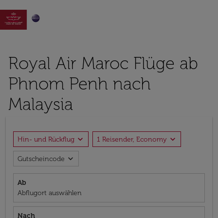

Royal Air Maroc Flüge ab
Phnom Penh nach
Malaysia
expand_more
expand_more
Hin- und Rückflug
1 Reisender, Economy
expand_more
Gutscheincode
Ab
Abflugort auswählen
Nach