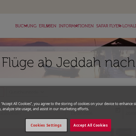
keyboard_arrow_down
keyboard_arrow_down
keyboard_arrow_down
keyboard_arrow_down
BUCHUNG
ERLEBEN
INFORMATIONEN
SAFAR FLYER-LOYAL
 Flüge ab Jeddah nach
more
expand_more
Gutscheincode
g “Accept All Cookies”, you agree to the storing of cookies on your device to enhance si
Abflug
Rück
, analyze site usage, and assist in our marketing efforts.
today
fc-booking-departure-date-aria-l
fc-bo
13/08/2026
20/0
Cookies Settings
Accept All Cookies