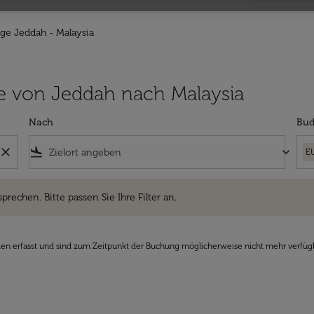
üge Jeddah - Malaysia
lüge von Jeddah nach Malaysia
Nach
Bud
close
flight_land
keyboard_arrow_down
E
hen. Bitte passen Sie Ihre Filter an.
sprechen. Bitte passen Sie Ihre Filter an.
den erfasst und sind zum Zeitpunkt der Buchung möglicherweise nicht mehr verfüg