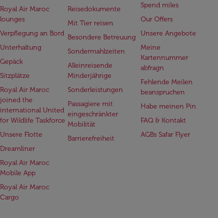
Spend miles
Royal Air Maroc
Reisedokumente
lounges
Our Offers
Mit Tier reisen
Verpflegung an Bord
Unsere Angebote
Besondere Betreuung
Unterhaltung
Meine
Sondermahlzeiten
Kartennummer
Gepäck
Alleinreisende
abfragn
Sitzplätze
Minderjährige
Fehlende Meilen
Royal Air Maroc
Sonderleistungen
beanspruchen
joined the
Passagiere mit
Habe meinen Pin
international United
eingeschränkter
for Wildlife Taskforce
FAQ & Kontakt
Mobilität
Unsere Flotte
AGBs Safar Flyer
Barrierefreiheit
Dreamliner
Royal Air Maroc
Mobile App
Royal Air Maroc
Cargo