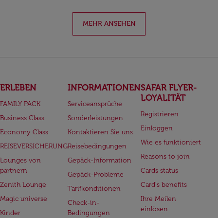
MEHR ANSEHEN
ERLEBEN
INFORMATIONEN
SAFAR FLYER-
LOYALITÄT
FAMILY PACK
Serviceansprüche
Registrieren
Business Class
Sonderleistungen
Einloggen
Economy Class
Kontaktieren Sie uns
Wie es funktioniert
REISEVERSICHERUNG
Reisebedingungen
Reasons to join
Lounges von
Gepäck-Information
partnern
Cards status
Gepäck-Probleme
Zenith Lounge
Card's benefits
Tarifkonditionen
Magic universe
Ihre Meilen
Check-in-
einlösen
Kinder
Bedingungen