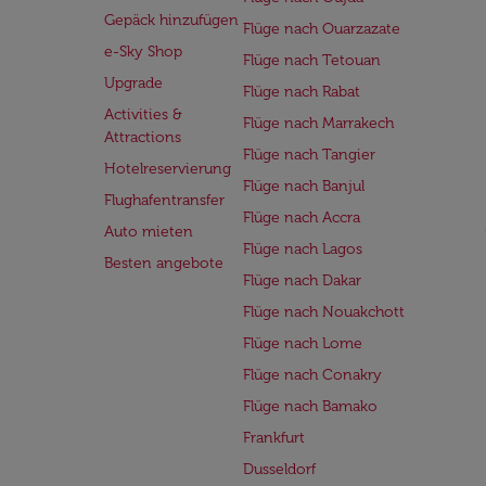
Gepäck hinzufügen
Flüge nach Ouarzazate
e-Sky Shop
Flüge nach Tetouan
Upgrade
Flüge nach Rabat
Activities &
Flüge nach Marrakech
Attractions
Flüge nach Tangier
Hotelreservierung
Flüge nach Banjul
Flughafentransfer
Flüge nach Accra
Auto mieten
Flüge nach Lagos
Besten angebote
Flüge nach Dakar
Flüge nach Nouakchott
Flüge nach Lome
Flüge nach Conakry
Flüge nach Bamako
Frankfurt
Dusseldorf