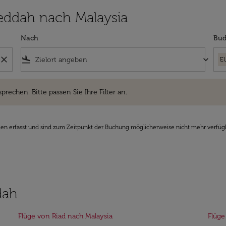
 Jeddah nach Malaysia
Nach
Bud
close
flight_land
keyboard_arrow_down
E
hen. Bitte passen Sie Ihre Filter an.
sprechen. Bitte passen Sie Ihre Filter an.
den erfasst und sind zum Zeitpunkt der Buchung möglicherweise nicht mehr verfüg
dah
Flüge von Riad nach Malaysia
Flüge