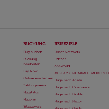
BUCHUNG
REISEZIELE
Flug buchen
Unser Netzwerk
Buchung
Partner
bearbeiten
oneworld
Pay Now
#DREAMAFRICA#MEETMOROCCO
Online einchecken
Flüge nach Agadir
Zahlungsweise
Flüge nach Casablanca
Flugstatus
Flüge nach Dakhla
Flugplan
Flüge nach Nador
Sitzauswahl
Flüge nach Oujda