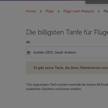
Home
Flüge
Flüge nach Malaysia
Fl
Die billigsten Tarife für F
Ab
flight_takeoff
Es gibt keine Tarife, die Ihren Filterkriterien entsprec
Es gibt keine Tarife, die Ihren Filterkriterien ent
*Die angezeigten Tarife wurden innerhalb der letzten 48 Stun
zusätzliche Gebühren und Kosten anfallen.