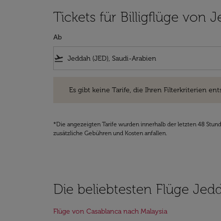
Tickets für Billigflüge von
Ab
flight_takeoff
Es gibt keine Tarife, die Ihren Filterkriterien entsprec
Es gibt keine Tarife, die Ihren Filterkriterien ent
*Die angezeigten Tarife wurden innerhalb der letzten 48 Stun
zusätzliche Gebühren und Kosten anfallen.
Die beliebtesten Flüge Jed
Flüge von Casablanca nach Malaysia