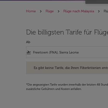
Home
Flüge
Flüge nach Malaysia
Fl
Die billigsten Tarife für F
Ab
flight_takeoff
Es gibt keine Tarife, die Ihren Filterkriterien entsprec
Es gibt keine Tarife, die Ihren Filterkriterien ent
*Die angezeigten Tarife wurden innerhalb der letzten 48 Stun
zusätzliche Gebühren und Kosten anfallen.