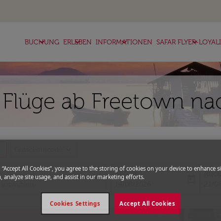
keyboard_arrow_down
keyboard_arrow_down
keyboard_arrow_down
keyboard_arrow_down
BUCHUNG
ERLEBEN
INFORMATIONEN
SAFAR FLYER-LOYAL
 Flüge ab Freetown na
more
expand_more
Gutscheincode
g “Accept All Cookies”, you agree to the storing of cookies on your device to enhance si
Abflug
Rück
, analyze site usage, and assist in our marketing efforts.
today
fc-booking-departure-date-aria-l
fc-bo
14/08/2026
21/0
Cookies Settings
Accept All Cookies