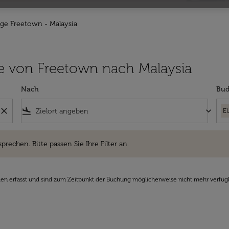
üge Freetown - Malaysia
lüge von Freetown nach Malaysia
Nach
Bud
close
flight_land
keyboard_arrow_down
E
hen. Bitte passen Sie Ihre Filter an.
sprechen. Bitte passen Sie Ihre Filter an.
den erfasst und sind zum Zeitpunkt der Buchung möglicherweise nicht mehr verfüg