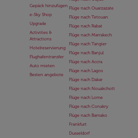
Gepäck hinzufügen
Flüge nach Ouarzazate
e-Sky Shop
Flüge nach Tetouan
Upgrade
Flüge nach Rabat
Activities &
Flüge nach Marrakech
Attractions
Flüge nach Tangier
Hotelreservierung
Flüge nach Banjul
Flughafentransfer
Flüge nach Accra
Auto mieten
Flüge nach Lagos
Besten angebote
Flüge nach Dakar
Flüge nach Nouakchott
Flüge nach Lome
Flüge nach Conakry
Flüge nach Bamako
Frankfurt
Dusseldorf