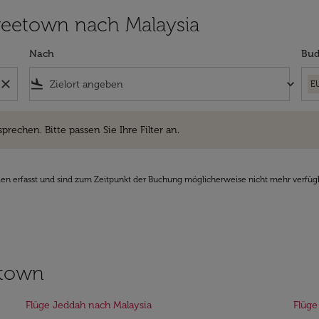
 Freetown nach Malaysia
Nach
Bud
close
flight_land
keyboard_arrow_down
E
hen. Bitte passen Sie Ihre Filter an.
sprechen. Bitte passen Sie Ihre Filter an.
den erfasst und sind zum Zeitpunkt der Buchung möglicherweise nicht mehr verfüg
etown
Flüge Jeddah nach Malaysia
Flüge