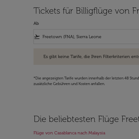
Tickets für Billigflüge von
Ab
flight_takeoff
Es gibt keine Tarife, die Ihren Filterkriterien entsprec
Es gibt keine Tarife, die Ihren Filterkriterien ent
*Die angezeigten Tarife wurden innerhalb der letzten 48 Stun
zusätzliche Gebühren und Kosten anfallen.
Die beliebtesten Flüge Fre
Flüge von Casablanca nach Malaysia