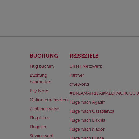
BUCHUNG
REISEZIELE
Flug buchen
Unser Netzwerk
Buchung
Partner
bearbeiten
oneworld
Pay Now
#DREAMAFRICA#MEETMOROCCO
Online einchecken
Flüge nach Agadir
Zahlungsweise
Flüge nach Casablanca
Flugstatus
Flüge nach Dakhla
Flugplan
Flüge nach Nador
Sitzauswahl
Flüge nach Oujda