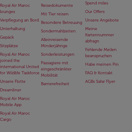
Spend miles
Royal Air Maroc
Reisedokumente
lounges
Our Offers
Mit Tier reisen
Verpflegung an Bord
Unsere Angebote
Besondere Betreuung
Unterhaltung
Meine
Sondermahlzeiten
Kartennummer
Gepäck
Alleinreisende
abfragn
Sitzplätze
Minderjährige
Fehlende Meilen
Royal Air Maroc
Sonderleistungen
beanspruchen
joined the
Passagiere mit
Habe meinen Pin
international United
eingeschränkter
for Wildlife Taskforce
FAQ & Kontakt
Mobilität
Unsere Flotte
AGBs Safar Flyer
Barrierefreiheit
Dreamliner
Royal Air Maroc
Mobile App
Royal Air Maroc
Cargo