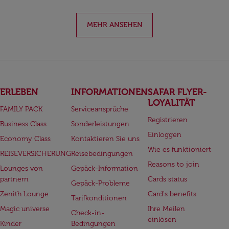
MEHR ANSEHEN
ERLEBEN
INFORMATIONEN
SAFAR FLYER-
LOYALITÄT
FAMILY PACK
Serviceansprüche
Registrieren
Business Class
Sonderleistungen
Einloggen
Economy Class
Kontaktieren Sie uns
Wie es funktioniert
REISEVERSICHERUNG
Reisebedingungen
Reasons to join
Lounges von
Gepäck-Information
partnern
Cards status
Gepäck-Probleme
Zenith Lounge
Card's benefits
Tarifkonditionen
Magic universe
Ihre Meilen
Check-in-
einlösen
Kinder
Bedingungen