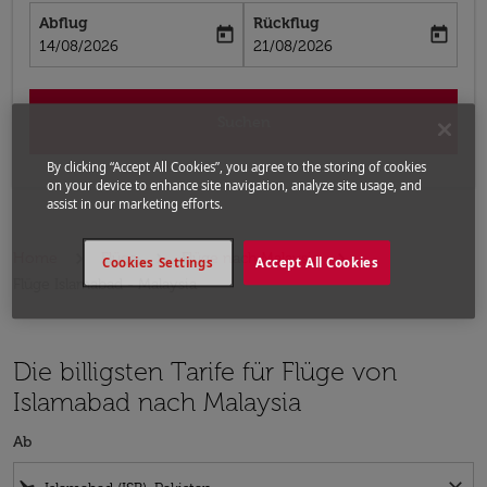
Abflug
Rückflug
today
today
fc-booking-departure-date-aria-label
fc-booking-return-date-aria-label
14/08/2026
21/08/2026
Suchen
By clicking “Accept All Cookies”, you agree to the storing of cookies
on your device to enhance site navigation, analyze site usage, and
assist in our marketing efforts.
Home
Flüge
Flüge nach Malaysia
Cookies Settings
Accept All Cookies
Flüge Islamabad - Malaysia
Die billigsten Tarife für Flüge von
Islamabad nach Malaysia
Ab