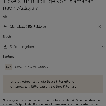
Tickets für Billigflüge von Islamabad
nach Malaysia
Ab
flight_takeoff
close
Nach
flight_land
keyboard_arrow_down
Budget
EUR
Es gibt keine Tarife, die Ihren Filterkriterien entsprechen. Bitte passe
Es gibt keine Tarife, die Ihren Filterkriterien
entsprechen. Bitte passen Sie Ihre Filter an.
*Die angezeigten Tarife wurden innerhalb der letzten 48 Stunden erfasst und
sind zum Zeitpunkt der Buchung möglicherweise nicht mehr verfügbar. Für