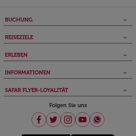
BUCHUNG
keyboard_arrow_down
REISEZIELE
keyboard_arrow_down
ERLEBEN
keyboard_arrow_down
INFORMATIONEN
keyboard_arrow_down
SAFAR FLYER-LOYALITÄT
keyboard_arrow_down
Folgen Sie uns