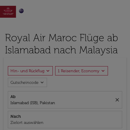

Royal Air Maroc Flüge ab
Islamabad nach Malaysia
expand_more
expand_more
Hin- und Rückflug
1 Reisender, Economy
expand_more
Gutscheincode
Ab
close
Islamabad (ISB), Pakistan
Nach
Zielort auswählen