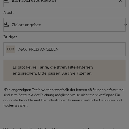
flight_takeoff
close
Nach
flight_land
keyboard_arrow_down
Budget
EUR
Es gibt keine Tarife, die Ihren Filterkriterien entsprechen. Bitte passe
Es gibt keine Tarife, die Ihren Filterkriterien
entsprechen. Bitte passen Sie Ihre Filter an.
*Die angezeigten Tarife wurden innerhalb der letzten 48 Stunden erfasst und
sind zum Zeitpunkt der Buchung möglicherweise nicht mehr verfügbar. Für
optionale Produkte und Dienstleistungen können zusätzliche Gebühren und
Kosten anfallen.