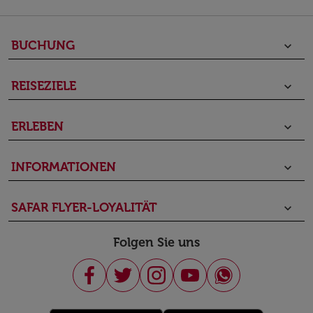
BUCHUNG
keyboard_arrow_down
REISEZIELE
keyboard_arrow_down
ERLEBEN
keyboard_arrow_down
INFORMATIONEN
keyboard_arrow_down
SAFAR FLYER-LOYALITÄT
keyboard_arrow_down
Folgen Sie uns