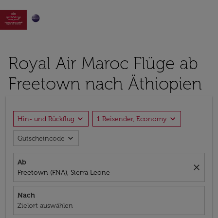

Royal Air Maroc Flüge ab
Freetown nach Äthiopien
expand_more
expand_more
Hin- und Rückflug
1 Reisender, Economy
expand_more
Gutscheincode
Ab
close
Freetown (FNA), Sierra Leone
Nach
Zielort auswählen