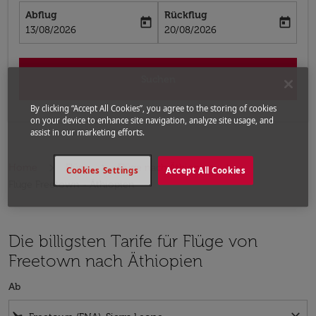
Abflug
Rückflug
today
today
fc-booking-departure-date-aria-label
fc-booking-return-date-aria-label
13/08/2026
20/08/2026
Suchen
By clicking “Accept All Cookies”, you agree to the storing of cookies
on your device to enhance site navigation, analyze site usage, and
assist in our marketing efforts.
Home
Flüge
Flüge nach Äthiopien
Cookies Settings
Accept All Cookies
Flüge Freetown - Äthiopien
Die billigsten Tarife für Flüge von
Freetown nach Äthiopien
Ab