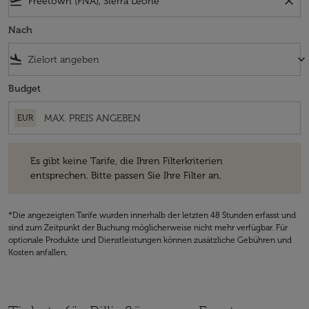
flight_takeoff
close
Nach
flight_land
keyboard_arrow_down
Budget
EUR
Es gibt keine Tarife, die Ihren Filterkriterien entsprechen. Bitte passe
Es gibt keine Tarife, die Ihren Filterkriterien
entsprechen. Bitte passen Sie Ihre Filter an.
*Die angezeigten Tarife wurden innerhalb der letzten 48 Stunden erfasst und
sind zum Zeitpunkt der Buchung möglicherweise nicht mehr verfügbar. Für
optionale Produkte und Dienstleistungen können zusätzliche Gebühren und
Kosten anfallen.