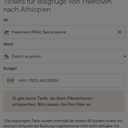
Tickets für Billigflüge von Freetown
nach Äthiopien
Ab
flight_takeoff
close
Nach
flight_land
keyboard_arrow_down
Budget
EUR
Es gibt keine Tarife, die Ihren Filterkriterien entsprechen. Bitte passe
Es gibt keine Tarife, die Ihren Filterkriterien
entsprechen. Bitte passen Sie Ihre Filter an.
*Die angezeigten Tarife wurden innerhalb der letzten 48 Stunden erfasst und
sind zum Zeitpunkt der Buchung möglicherweise nicht mehr verfügbar. Für