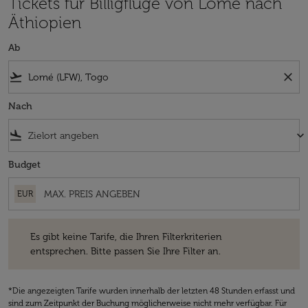
Tickets für Billigflüge von Lomé nach
Äthiopien
Ab
flight_takeoff
close
Nach
flight_land
keyboard_arrow_down
Budget
EUR
Es gibt keine Tarife, die Ihren Filterkriterien entsprechen. Bitte passe
Es gibt keine Tarife, die Ihren Filterkriterien
entsprechen. Bitte passen Sie Ihre Filter an.
*Die angezeigten Tarife wurden innerhalb der letzten 48 Stunden erfasst und
sind zum Zeitpunkt der Buchung möglicherweise nicht mehr verfügbar. Für