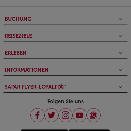
BUCHUNG
keyboard_arrow_down
REISEZIELE
keyboard_arrow_down
ERLEBEN
keyboard_arrow_down
INFORMATIONEN
keyboard_arrow_down
SAFAR FLYER-LOYALITÄT
keyboard_arrow_down
Folgen Sie uns