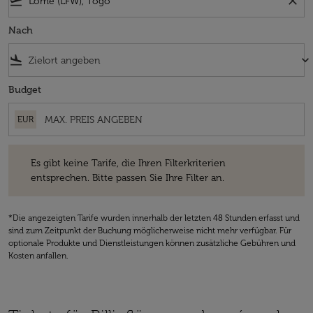
flight_takeoff
close
Nach
flight_land
keyboard_arrow_down
Budget
EUR
Es gibt keine Tarife, die Ihren Filterkriterien entsprechen. Bitte passe
Es gibt keine Tarife, die Ihren Filterkriterien
entsprechen. Bitte passen Sie Ihre Filter an.
*Die angezeigten Tarife wurden innerhalb der letzten 48 Stunden erfasst und
sind zum Zeitpunkt der Buchung möglicherweise nicht mehr verfügbar. Für
optionale Produkte und Dienstleistungen können zusätzliche Gebühren und
Kosten anfallen.