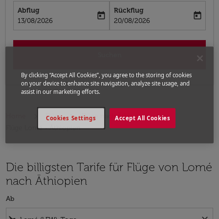
Abflug
Rückflug
today
today
fc-booking-departure-date-aria-label
fc-booking-return-date-aria-label
13/08/2026
20/08/2026
Suchen
By clicking “Accept All Cookies”, you agree to the storing of cookies
on your device to enhance site navigation, analyze site usage, and
assist in our marketing efforts.
Home
Flüge
Flüge nach Äthiopien
Cookies Settings
Accept All Cookies
Flüge Lomé - Äthiopien
Die billigsten Tarife für Flüge von Lomé
nach Äthiopien
Ab