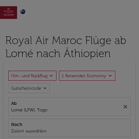

Royal Air Maroc Flüge ab
Lomé nach Äthiopien
expand_more
expand_more
Hin- und Rückflug
1 Reisender, Economy
expand_more
Gutscheincode
Ab
close
Lomé (LFW), Togo
Nach
Zielort auswählen