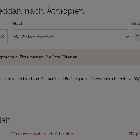
 Jeddah nach Äthiopien
Nach
Bud
close
flight_land
keyboard_arrow_down
E
hen. Bitte passen Sie Ihre Filter an.
sprechen. Bitte passen Sie Ihre Filter an.
den erfasst und sind zum Zeitpunkt der Buchung möglicherweise nicht mehr verfüg
dah
Flüge Monrovia nach Äthiopien
Flüge