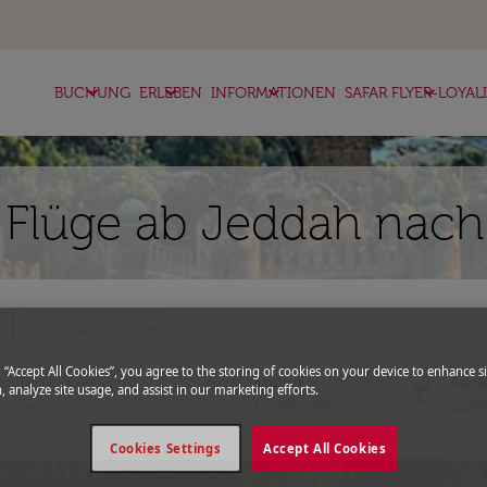
keyboard_arrow_down
keyboard_arrow_down
keyboard_arrow_down
keyboard_arrow_down
BUCHUNG
ERLEBEN
INFORMATIONEN
SAFAR FLYER-LOYAL
 Flüge ab Jeddah nach
more
expand_more
Gutscheincode
g “Accept All Cookies”, you agree to the storing of cookies on your device to enhance si
Abflug
Rück
, analyze site usage, and assist in our marketing efforts.
today
fc-booking-departure-date-aria-l
fc-bo
15/08/2026
22/0
Cookies Settings
Accept All Cookies