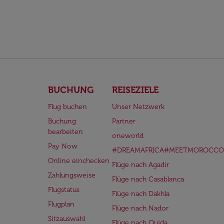
BUCHUNG
REISEZIELE
Flug buchen
Unser Netzwerk
Buchung
Partner
bearbeiten
oneworld
Pay Now
#DREAMAFRICA#MEETMOROCCO
Online einchecken
Flüge nach Agadir
Zahlungsweise
Flüge nach Casablanca
Flugstatus
Flüge nach Dakhla
Flugplan
Flüge nach Nador
Sitzauswahl
Flüge nach Oujda