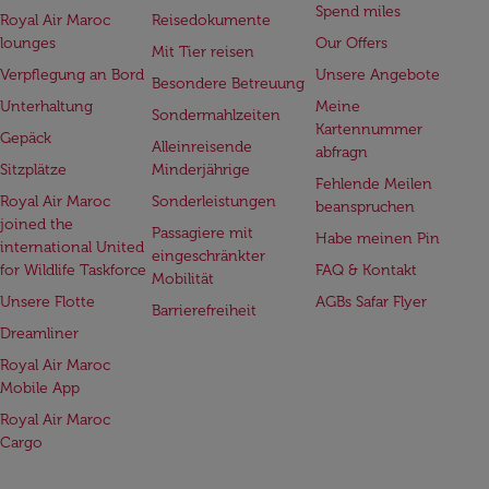
Spend miles
Royal Air Maroc
Reisedokumente
lounges
Our Offers
Mit Tier reisen
Verpflegung an Bord
Unsere Angebote
Besondere Betreuung
Unterhaltung
Meine
Sondermahlzeiten
Kartennummer
Gepäck
Alleinreisende
abfragn
Sitzplätze
Minderjährige
Fehlende Meilen
Royal Air Maroc
Sonderleistungen
beanspruchen
joined the
Passagiere mit
Habe meinen Pin
international United
eingeschränkter
for Wildlife Taskforce
FAQ & Kontakt
Mobilität
Unsere Flotte
AGBs Safar Flyer
Barrierefreiheit
Dreamliner
Royal Air Maroc
Mobile App
Royal Air Maroc
Cargo