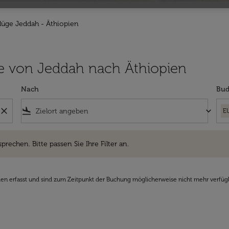
lüge Jeddah - Äthiopien
lüge von Jeddah nach Äthiopien
Nach
Bud
close
flight_land
keyboard_arrow_down
E
hen. Bitte passen Sie Ihre Filter an.
sprechen. Bitte passen Sie Ihre Filter an.
den erfasst und sind zum Zeitpunkt der Buchung möglicherweise nicht mehr verfüg