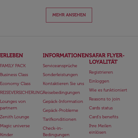
MEHR ANSEHEN
ERLEBEN
INFORMATIONEN
SAFAR FLYER-
LOYALITÄT
FAMILY PACK
Serviceansprüche
Registrieren
Business Class
Sonderleistungen
Einloggen
Economy Class
Kontaktieren Sie uns
Wie es funktioniert
REISEVERSICHERUNG
Reisebedingungen
Reasons to join
Lounges von
Gepäck-Information
partnern
Cards status
Gepäck-Probleme
Zenith Lounge
Card's benefits
Tarifkonditionen
Magic universe
Ihre Meilen
Check-in-
einlösen
Kinder
Bedingungen