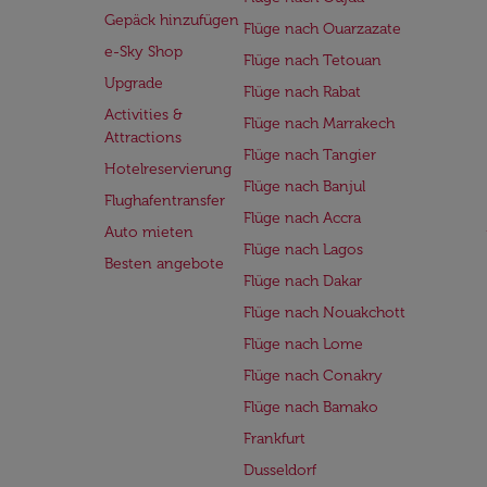
Gepäck hinzufügen
Flüge nach Ouarzazate
e-Sky Shop
Flüge nach Tetouan
Upgrade
Flüge nach Rabat
Activities &
Flüge nach Marrakech
Attractions
Flüge nach Tangier
Hotelreservierung
Flüge nach Banjul
Flughafentransfer
Flüge nach Accra
Auto mieten
Flüge nach Lagos
Besten angebote
Flüge nach Dakar
Flüge nach Nouakchott
Flüge nach Lome
Flüge nach Conakry
Flüge nach Bamako
Frankfurt
Dusseldorf