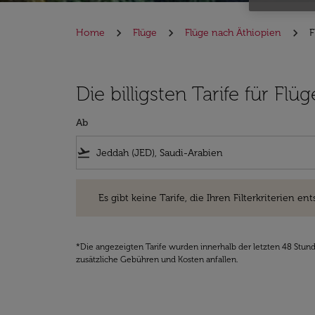
Home
Flüge
Flüge nach Äthiopien
F
Die billigsten Tarife für F
Ab
flight_takeoff
Es gibt keine Tarife, die Ihren Filterkriterien entsprec
Es gibt keine Tarife, die Ihren Filterkriterien ent
*Die angezeigten Tarife wurden innerhalb der letzten 48 Stun
zusätzliche Gebühren und Kosten anfallen.