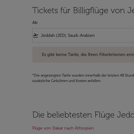
Tickets für Billigflüge von
Ab
flight_takeoff
Es gibt keine Tarife, die Ihren Filterkriterien entsprec
Es gibt keine Tarife, die Ihren Filterkriterien ent
*Die angezeigten Tarife wurden innerhalb der letzten 48 Stun
zusätzliche Gebühren und Kosten anfallen.
Die beliebtesten Flüge Jed
Flüge von Dakar nach Äthiopien