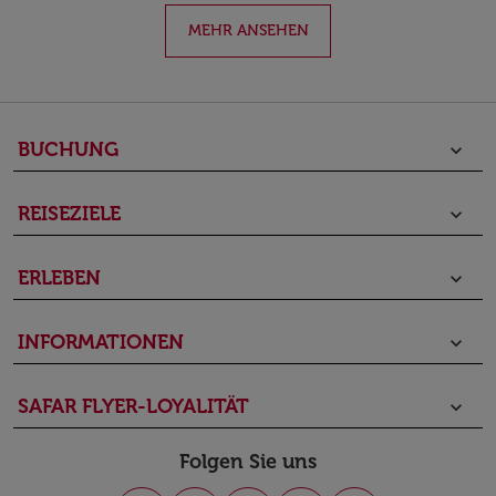
MEHR ANSEHEN
BUCHUNG
keyboard_arrow_down
REISEZIELE
keyboard_arrow_down
ERLEBEN
keyboard_arrow_down
INFORMATIONEN
keyboard_arrow_down
SAFAR FLYER-LOYALITÄT
keyboard_arrow_down
Folgen Sie uns