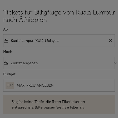
Tickets für Billigflüge von Kuala Lumpur
nach Äthiopien
Ab
flight_takeoff
close
Nach
flight_land
keyboard_arrow_down
Budget
EUR
Es gibt keine Tarife, die Ihren Filterkriterien entsprechen. Bitte passe
Es gibt keine Tarife, die Ihren Filterkriterien
entsprechen. Bitte passen Sie Ihre Filter an.