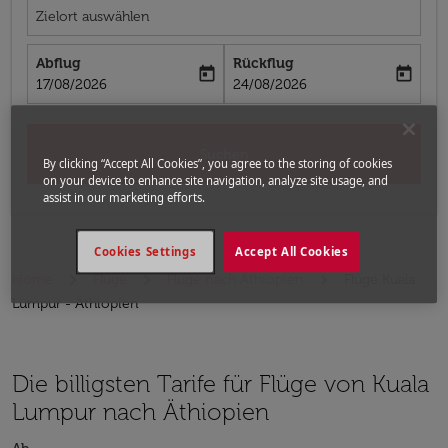
Zielort auswählen
Abflug
Rückflug
today
today
fc-booking-departure-date-aria-label
fc-booking-return-date-aria-label
17/08/2026
24/08/2026
Suchen
By clicking “Accept All Cookies”, you agree to the storing of cookies
on your device to enhance site navigation, analyze site usage, and
assist in our marketing efforts.
Cookies Settings
Accept All Cookies
Home
Flüge
Flüge nach Äthiopien
Flüge Kuala
Lumpur - Äthiopien
Die billigsten Tarife für Flüge von Kuala
Lumpur nach Äthiopien