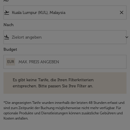
Ab
flight_takeoff
close
Nach
flight_land
keyboard_arrow_down
Budget
EUR
Es gibt keine Tarife, die Ihren Filterkriterien entsprechen. Bitte passe
Es gibt keine Tarife, die Ihren Filterkriterien
entsprechen. Bitte passen Sie Ihre Filter an.
*Die angezeigten Tarife wurden innerhalb der letzten 48 Stunden erfasst und
sind zum Zeitpunkt der Buchung möglicherweise nicht mehr verfügbar. Für
optionale Produkte und Dienstleistungen können zusätzliche Gebühren und
Kosten anfallen.