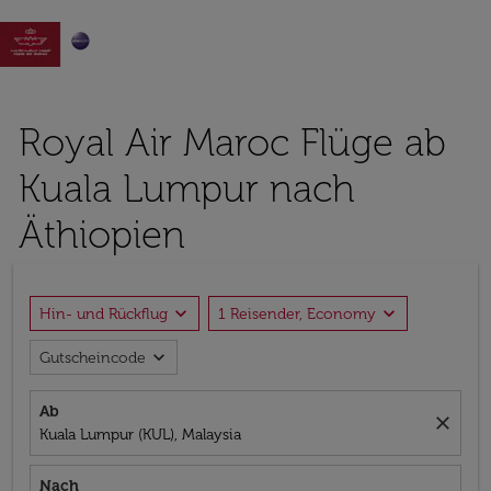

Royal Air Maroc Flüge ab
Kuala Lumpur nach
Äthiopien
expand_more
expand_more
Hin- und Rückflug
1 Reisender, Economy
expand_more
Gutscheincode
Ab
close
Kuala Lumpur (KUL), Malaysia
Nach