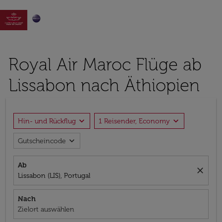

Royal Air Maroc Flüge ab
Lissabon nach Äthiopien
expand_more
expand_more
Hin- und Rückflug
1 Reisender, Economy
expand_more
Gutscheincode
Ab
close
Lissabon (LIS), Portugal
Nach
Zielort auswählen