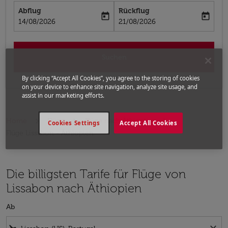
Abflug
Rückflug
today
today
fc-booking-departure-date-aria-label
fc-booking-return-date-aria-label
14/08/2026
21/08/2026
Suchen
By clicking “Accept All Cookies”, you agree to the storing of cookies
on your device to enhance site navigation, analyze site usage, and
assist in our marketing efforts.
Home
Flüge
Flüge nach Äthiopien
Cookies Settings
Accept All Cookies
Flüge Lissabon - Äthiopien
Die billigsten Tarife für Flüge von
Lissabon nach Äthiopien
Ab