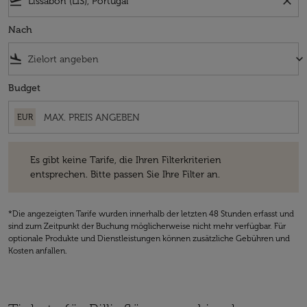
flight_takeoff
close
Nach
flight_land
keyboard_arrow_down
Budget
EUR
Es gibt keine Tarife, die Ihren Filterkriterien entsprechen. Bitte passe
Es gibt keine Tarife, die Ihren Filterkriterien
entsprechen. Bitte passen Sie Ihre Filter an.
*Die angezeigten Tarife wurden innerhalb der letzten 48 Stunden erfasst und
sind zum Zeitpunkt der Buchung möglicherweise nicht mehr verfügbar. Für
optionale Produkte und Dienstleistungen können zusätzliche Gebühren und
Kosten anfallen.