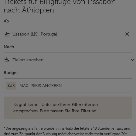
Tickets für Billigflüge von Lissabon
nach Äthiopien
Ab
flight_takeoff
close
Nach
flight_land
keyboard_arrow_down
Budget
EUR
Es gibt keine Tarife, die Ihren Filterkriterien entsprechen. Bitte passe
Es gibt keine Tarife, die Ihren Filterkriterien
entsprechen. Bitte passen Sie Ihre Filter an.
*Die angezeigten Tarife wurden innerhalb der letzten 48 Stunden erfasst und
sind zum Zeitpunkt der Buchung möglicherweise nicht mehr verfügbar. Für