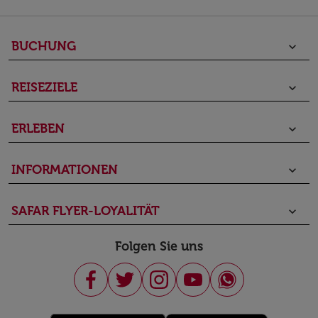
BUCHUNG
keyboard_arrow_down
REISEZIELE
keyboard_arrow_down
ERLEBEN
keyboard_arrow_down
INFORMATIONEN
keyboard_arrow_down
SAFAR FLYER-LOYALITÄT
keyboard_arrow_down
Folgen Sie uns