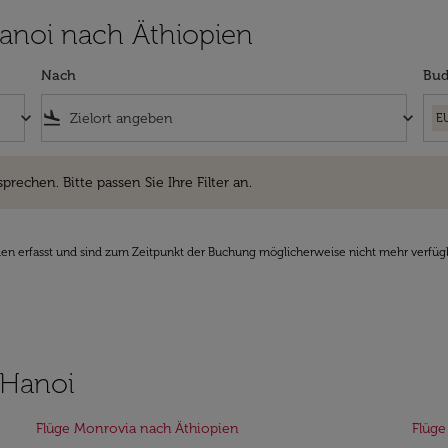
 Hanoi nach Äthiopien
Nach
Bud
keyboard_arrow_down
flight_land
keyboard_arrow_down
E
hen. Bitte passen Sie Ihre Filter an.
sprechen. Bitte passen Sie Ihre Filter an.
den erfasst und sind zum Zeitpunkt der Buchung möglicherweise nicht mehr verfüg
 Hanoi
Flüge Monrovia nach Äthiopien
Flüge