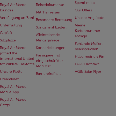
Spend miles
Royal Air Maroc
Reisedokumente
lounges
Our Offers
Mit Tier reisen
Verpflegung an Bord
Unsere Angebote
Besondere Betreuung
Unterhaltung
Meine
Sondermahlzeiten
Kartennummer
Gepäck
Alleinreisende
abfragn
Sitzplätze
Minderjährige
Fehlende Meilen
Royal Air Maroc
Sonderleistungen
beanspruchen
joined the
Passagiere mit
Habe meinen Pin
international United
eingeschränkter
for Wildlife Taskforce
FAQ & Kontakt
Mobilität
Unsere Flotte
AGBs Safar Flyer
Barrierefreiheit
Dreamliner
Royal Air Maroc
Mobile App
Royal Air Maroc
Cargo