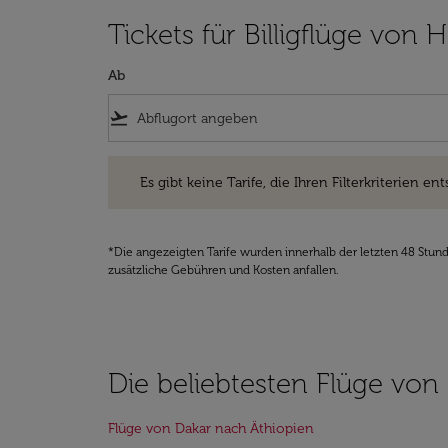
Tickets für Billigflüge von
Ab
flight_takeoff
Es gibt keine Tarife, die Ihren Filterkriterien entsprec
Es gibt keine Tarife, die Ihren Filterkriterien ent
*Die angezeigten Tarife wurden innerhalb der letzten 48 Stun
zusätzliche Gebühren und Kosten anfallen.
Die beliebtesten Flüge von
Flüge von Dakar nach Äthiopien