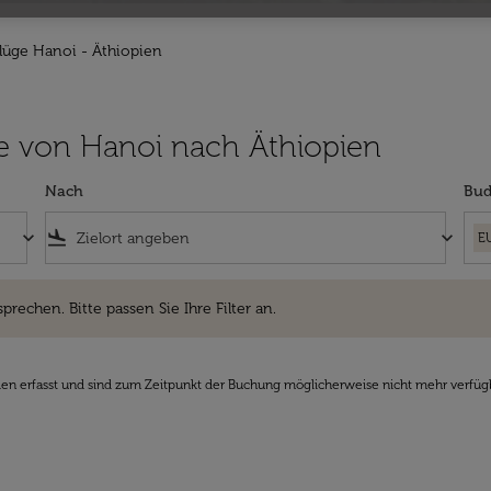
lüge Hanoi - Äthiopien
lüge von Hanoi nach Äthiopien
Nach
Bud
keyboard_arrow_down
flight_land
keyboard_arrow_down
E
hen. Bitte passen Sie Ihre Filter an.
sprechen. Bitte passen Sie Ihre Filter an.
den erfasst und sind zum Zeitpunkt der Buchung möglicherweise nicht mehr verfüg