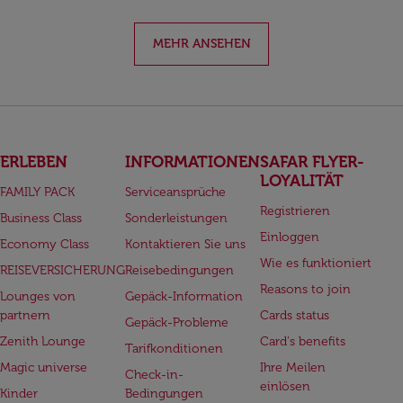
MEHR ANSEHEN
ERLEBEN
INFORMATIONEN
SAFAR FLYER-
LOYALITÄT
FAMILY PACK
Serviceansprüche
Registrieren
Business Class
Sonderleistungen
Einloggen
Economy Class
Kontaktieren Sie uns
Wie es funktioniert
REISEVERSICHERUNG
Reisebedingungen
Reasons to join
Lounges von
Gepäck-Information
partnern
Cards status
Gepäck-Probleme
Zenith Lounge
Card's benefits
Tarifkonditionen
Magic universe
Ihre Meilen
Check-in-
einlösen
Kinder
Bedingungen