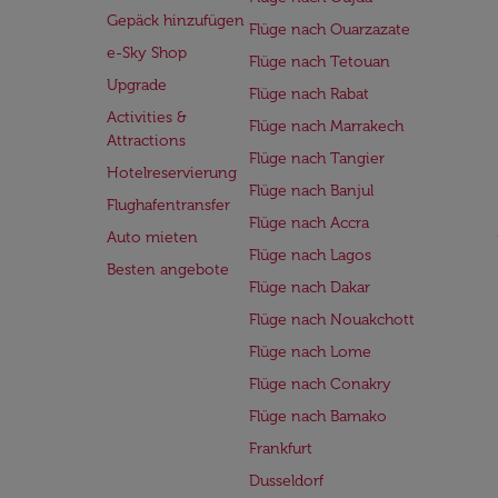
Gepäck hinzufügen
Flüge nach Ouarzazate
e-Sky Shop
Flüge nach Tetouan
Upgrade
Flüge nach Rabat
Activities &
Flüge nach Marrakech
Attractions
Flüge nach Tangier
Hotelreservierung
Flüge nach Banjul
Flughafentransfer
Flüge nach Accra
Auto mieten
Flüge nach Lagos
Besten angebote
Flüge nach Dakar
Flüge nach Nouakchott
Flüge nach Lome
Flüge nach Conakry
Flüge nach Bamako
Frankfurt
Dusseldorf