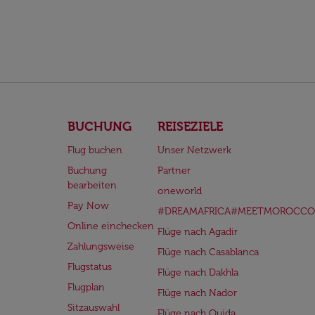
BUCHUNG
REISEZIELE
Flug buchen
Unser Netzwerk
Buchung
Partner
bearbeiten
oneworld
Pay Now
#DREAMAFRICA#MEETMOROCCO
Online einchecken
Flüge nach Agadir
Zahlungsweise
Flüge nach Casablanca
Flugstatus
Flüge nach Dakhla
Flugplan
Flüge nach Nador
Sitzauswahl
Flüge nach Oujda