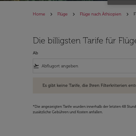
Home
Flüge
Flüge nach Äthiopien
F
Die billigsten Tarife für F
Ab
flight_takeoff
Es gibt keine Tarife, die Ihren Filterkriterien entsprec
Es gibt keine Tarife, die Ihren Filterkriterien ent
*Die angezeigten Tarife wurden innerhalb der letzten 48 Stun
zusätzliche Gebühren und Kosten anfallen.