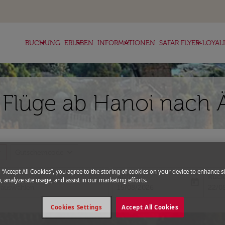
keyboard_arrow_down
keyboard_arrow_down
keyboard_arrow_down
keyboard_arrow_down
BUCHUNG
ERLEBEN
INFORMATIONEN
SAFAR FLYER-LOYAL
 Flüge ab Hanoi nach 
more
expand_more
Gutscheincode
g “Accept All Cookies”, you agree to the storing of cookies on your device to enhance si
Abflug
Rück
, analyze site usage, and assist in our marketing efforts.
today
fc-booking-departure-date-aria-l
fc-bo
15/08/2026
22/0
Cookies Settings
Accept All Cookies