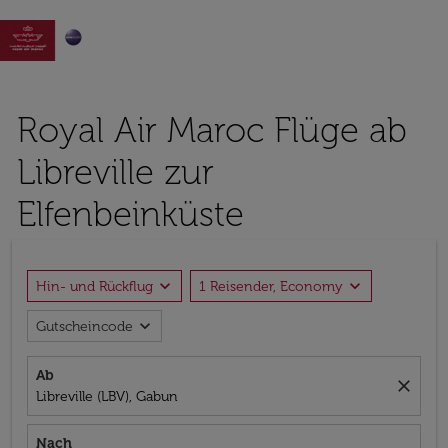

Royal Air Maroc Flüge ab
Libreville zur
Elfenbeinküste
expand_more
expand_more
Hin- und Rückflug
1 Reisender, Economy
expand_more
Gutscheincode
Ab
close
Libreville (LBV), Gabun
Nach