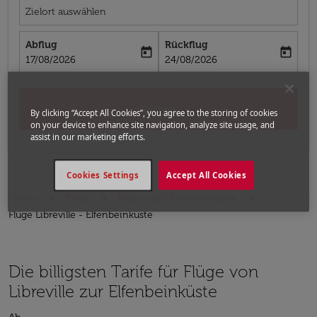
Zielort auswählen
Abflug
Rückflug
today
today
fc-booking-departure-date-aria-label
fc-booking-return-date-aria-label
17/08/2026
24/08/2026
Suchen
By clicking “Accept All Cookies”, you agree to the storing of cookies
on your device to enhance site navigation, analyze site usage, and
assist in our marketing efforts.
Cookies Settings
Accept All Cookies
Home
Flüge
Flüge nach Elfenbeinküste
Flüge Libreville - Elfenbeinküste
Die billigsten Tarife für Flüge von
Libreville zur Elfenbeinküste