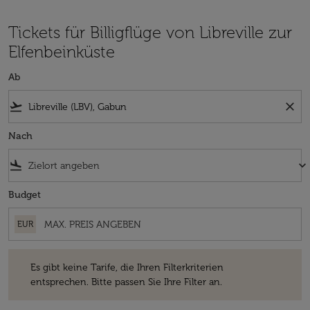
Tickets für Billigflüge von Libreville zur
Elfenbeinküste
Ab
flight_takeoff
close
Nach
flight_land
keyboard_arrow_down
Budget
EUR
Es gibt keine Tarife, die Ihren Filterkriterien entsprechen. Bitte passe
Es gibt keine Tarife, die Ihren Filterkriterien
entsprechen. Bitte passen Sie Ihre Filter an.