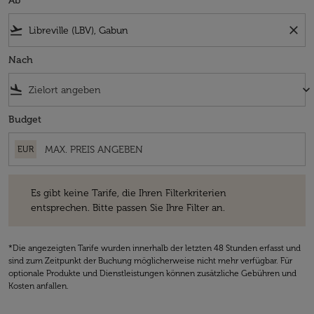
Ab
flight_takeoff
close
Nach
flight_land
keyboard_arrow_down
Budget
EUR
Es gibt keine Tarife, die Ihren Filterkriterien entsprechen. Bitte passe
Es gibt keine Tarife, die Ihren Filterkriterien
entsprechen. Bitte passen Sie Ihre Filter an.
*Die angezeigten Tarife wurden innerhalb der letzten 48 Stunden erfasst und
sind zum Zeitpunkt der Buchung möglicherweise nicht mehr verfügbar. Für
optionale Produkte und Dienstleistungen können zusätzliche Gebühren und
Kosten anfallen.