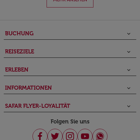
BUCHUNG
keyboard_arrow_down
REISEZIELE
keyboard_arrow_down
ERLEBEN
keyboard_arrow_down
INFORMATIONEN
keyboard_arrow_down
SAFAR FLYER-LOYALITÄT
keyboard_arrow_down
Folgen Sie uns