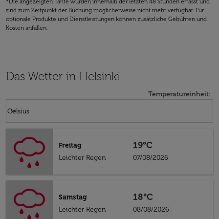
*Die angezeigten Tarife wurden innerhalb der letzten 48 Stunden erfasst und
sind zum Zeitpunkt der Buchung möglicherweise nicht mehr verfügbar. Für
optionale Produkte und Dienstleistungen können zusätzliche Gebühren und
Kosten anfallen.
Das Wetter in Helsinki
Temperatureinheit
:
Weather unit option Celsius Selected
keyboard_arrow_down
Celsius
19°C
Freitag
Leichter Regen
07/08/2026
18°C
Samstag
Leichter Regen
08/08/2026