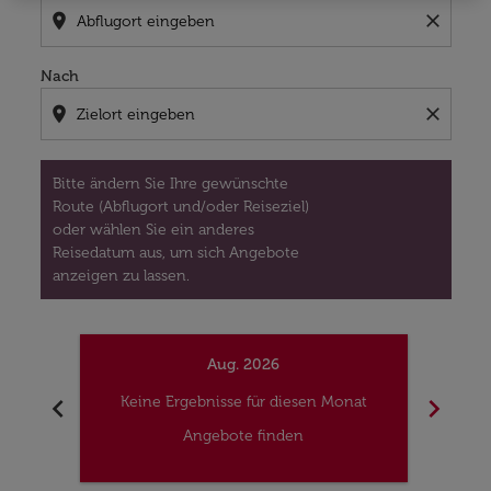
location_on
close
Nach
location_on
close
Bitte ändern Sie Ihre gewünschte
Route (Abflugort und/oder Reiseziel)
oder wählen Sie ein anderes
Reisedatum aus, um sich Angebote
anzeigen zu lassen.
Aug. 2026
chevron_left
chevron_right
Keine Ergebnisse für diesen Monat
Kei
Angebote finden