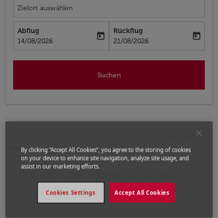
Zielort auswählen
Abflug
Rückflug
today
today
fc-booking-departure-date-aria-label
fc-booking-return-date-aria-label
14/08/2026
21/08/2026
Suchen
Home
Flüge
Flüge nach Finnland
Flüge Accra -
Helsinki
By clicking “Accept All Cookies”, you agree to the storing of cookies
on your device to enhance site navigation, analyze site usage, and
assist in our marketing efforts.
Die nächsten Flüge von Accra
Bitte ändern Sie Ihre gewünschte Route (Abflugort un
nach Helsinki
Cookies Settings
Accept All Cookies
Von