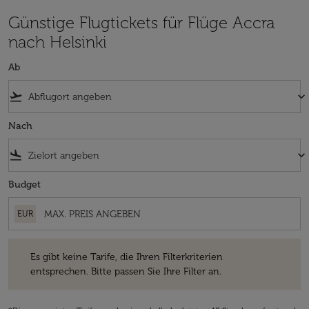
Günstige Flugtickets für Flüge Accra
nach Helsinki
Ab
flight_takeoff
keyboard_arrow_down
Nach
flight_land
keyboard_arrow_down
Budget
EUR
Es gibt keine Tarife, die Ihren Filterkriterien entsprechen. Bitte passe
Es gibt keine Tarife, die Ihren Filterkriterien
entsprechen. Bitte passen Sie Ihre Filter an.