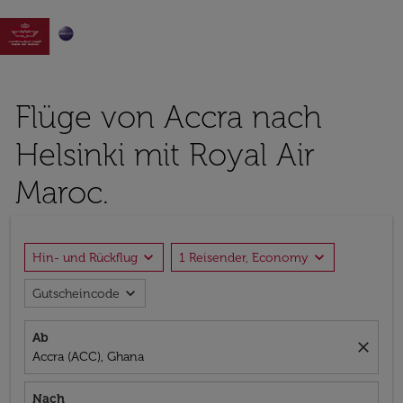

Flüge von Accra nach
Helsinki mit Royal Air
Maroc.
expand_more
expand_more
Hin- und Rückflug
1 Reisender, Economy
expand_more
Gutscheincode
Ab
close
Accra (ACC), Ghana
Nach