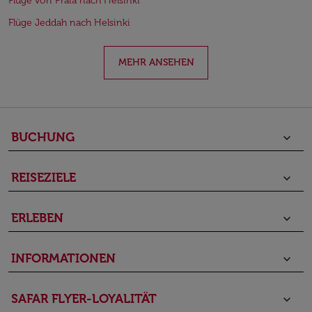
Flüge von Praia nach Helsinki
Flüge Jeddah nach Helsinki
MEHR ANSEHEN
BUCHUNG
keyboard_arrow_down
REISEZIELE
keyboard_arrow_down
ERLEBEN
keyboard_arrow_down
INFORMATIONEN
keyboard_arrow_down
SAFAR FLYER-LOYALITÄT
keyboard_arrow_down