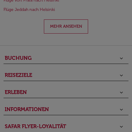
Flüge von Praia nach Helsinki
Flüge Jeddah nach Helsinki
MEHR ANSEHEN
BUCHUNG
keyboard_arrow_down
REISEZIELE
keyboard_arrow_down
ERLEBEN
keyboard_arrow_down
INFORMATIONEN
keyboard_arrow_down
SAFAR FLYER-LOYALITÄT
keyboard_arrow_down