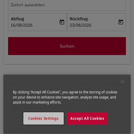
Zielort auswählen
Abflug
Rückflug
today
today
fc-booking-departure-date-aria-label
fc-booking-return-date-aria-label
16/08/2026
23/08/2026
Suchen
Home
Flüge
Flüge nach Finnland
Flüge Lagos -
Helsinki
By clicking “Accept All Cookies”, you agree to the storing of cookies
on your device to enhance site navigation, analyze site usage, and
assist in our marketing efforts.
Die nächsten Flüge von Lagos
Bitte ändern Sie Ihre gewünschte Route (Abflugort un
nach Helsinki
Cookies Settings
Accept All Cookies
Von