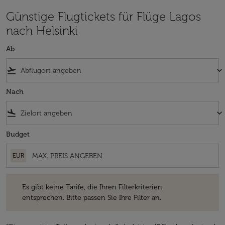
Günstige Flugtickets für Flüge Lagos
nach Helsinki
Ab
flight_takeoff
keyboard_arrow_down
Nach
flight_land
keyboard_arrow_down
Budget
EUR
Es gibt keine Tarife, die Ihren Filterkriterien entsprechen. Bitte passe
Es gibt keine Tarife, die Ihren Filterkriterien
entsprechen. Bitte passen Sie Ihre Filter an.