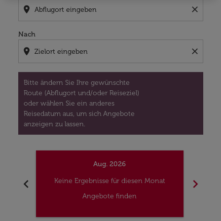
location_on
close
Nach
location_on
close
Bitte ändern Sie Ihre gewünschte
Route (Abflugort und/oder Reiseziel)
oder wählen Sie ein anderes
Reisedatum aus, um sich Angebote
anzeigen zu lassen.
Aug. 2026
chevron_left
chevron_right
Keine Ergebnisse für diesen Monat
Kei
Angebote finden