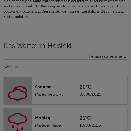
*Die angezeigten Tarife wurden innerhalb der letzten 48 Stunden erfasst und
sind zum Zeitpunkt der Buchung möglicherweise nicht mehr verfügbar. Für
optionale Produkte und Dienstleistungen können zusätzliche Gebühren und
Kosten anfallen.
Das Wetter in Helsinki
Temperatureinheit
:
Weather unit option Celsius Selected
keyboard_arrow_down
Celsius
20°C
Sonntag
Mäßig bewölkt
09/08/2026
21°C
Montag
Mäßiger Regen
10/08/2026