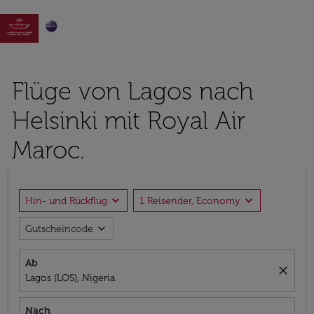

Flüge von Lagos nach
Helsinki mit Royal Air
Maroc.
expand_more
expand_more
Hin- und Rückflug
1 Reisender, Economy
expand_more
Gutscheincode
Ab
close
Lagos (LOS), Nigeria
Nach