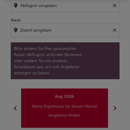
location_on
close
Nach
location_on
close
Bitte ändern Sie Ihre gewünschte
Route (Abflugort und/oder Reiseziel)
oder wählen Sie ein anderes
Reisedatum aus, um sich Angebote
anzeigen zu lassen.
Aug. 2026
chevron_left
chevron_right
Keine Ergebnisse für diesen Monat
Kei
Angebote finden