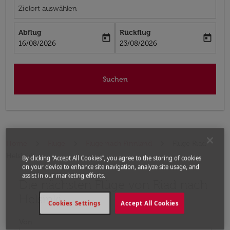
Zielort auswählen
Abflug
Rückflug
today
today
fc-booking-departure-date-aria-label
fc-booking-return-date-aria-label
16/08/2026
23/08/2026
Suchen
Home
Flüge
Flüge nach Finnland
Flüge Riad -
Helsinki
By clicking “Accept All Cookies”, you agree to the storing of cookies
on your device to enhance site navigation, analyze site usage, and
assist in our marketing efforts.
Die nächsten Flüge von Riad nach
Bitte ändern Sie Ihre gewünschte Route (Abflugort un
Helsinki
Cookies Settings
Accept All Cookies
Von