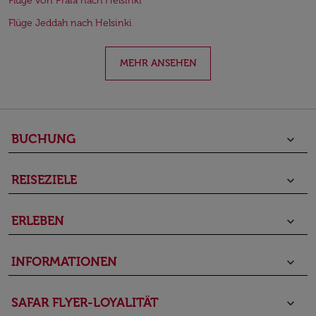
Flüge von Praia nach Helsinki
Flüge Jeddah nach Helsinki
MEHR ANSEHEN
BUCHUNG
keyboard_arrow_down
REISEZIELE
keyboard_arrow_down
ERLEBEN
keyboard_arrow_down
INFORMATIONEN
keyboard_arrow_down
SAFAR FLYER-LOYALITÄT
keyboard_arrow_down