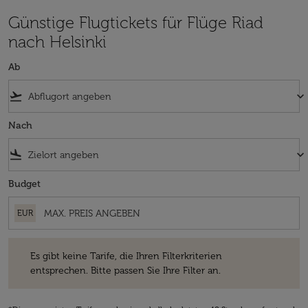
Günstige Flugtickets für Flüge Riad
nach Helsinki
Ab
flight_takeoff
keyboard_arrow_down
Nach
flight_land
keyboard_arrow_down
Budget
EUR
Es gibt keine Tarife, die Ihren Filterkriterien entsprechen. Bitte passe
Es gibt keine Tarife, die Ihren Filterkriterien
entsprechen. Bitte passen Sie Ihre Filter an.