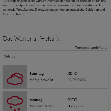
*Die angezeigten Tarife wurden innerhalb der letzten 48 Stunden erfasst und
sind zum Zeitpunkt der Buchung möglicherweise nicht mehr verfügbar. Für
optionale Produkte und Dienstleistungen können zusätzliche Gebühren und
Kosten anfallen.
Das Wetter in Helsinki
Temperatureinheit
:
Weather unit option Celsius Selected
keyboard_arrow_down
Celsius
20°C
Sonntag
Mäßig bewölkt
09/08/2026
21°C
Montag
Mäßiger Regen
10/08/2026