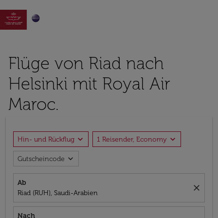

Flüge von Riad nach
Helsinki mit Royal Air
Maroc.
expand_more
expand_more
Hin- und Rückflug
1 Reisender, Economy
expand_more
Gutscheincode
Ab
close
Riad (RUH), Saudi-Arabien
Nach