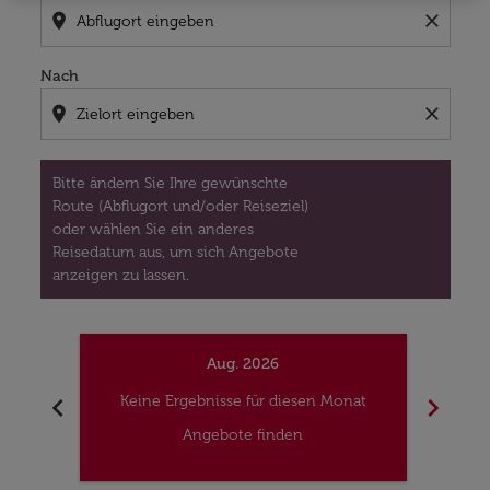
location_on
close
Nach
location_on
close
Bitte ändern Sie Ihre gewünschte
Route (Abflugort und/oder Reiseziel)
oder wählen Sie ein anderes
Reisedatum aus, um sich Angebote
anzeigen zu lassen.
Aug. 2026
chevron_left
chevron_right
Keine Ergebnisse für diesen Monat
Kei
Angebote finden