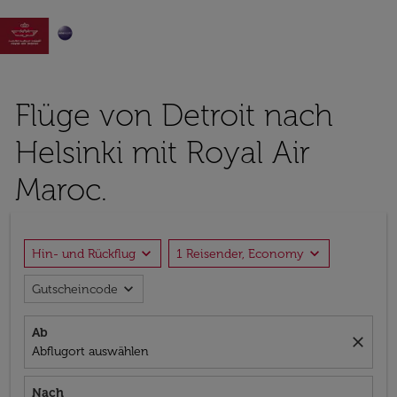

Flüge von Detroit nach
Helsinki mit Royal Air
Maroc.
expand_more
expand_more
Hin- und Rückflug
1 Reisender, Economy
expand_more
Gutscheincode
Ab
close
Abflugort auswählen
Nach