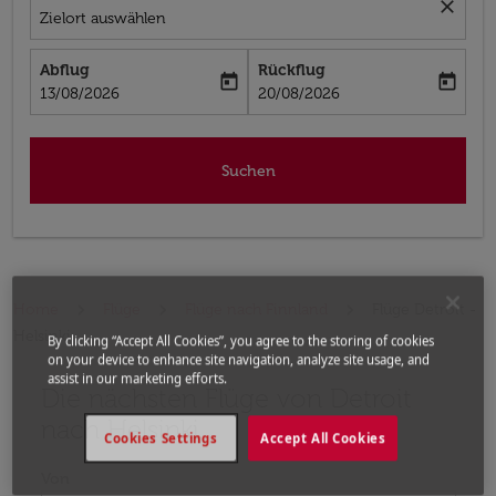
close
Zielort auswählen
Abflug
Rückflug
today
today
fc-booking-departure-date-aria-label
fc-booking-return-date-aria-label
13/08/2026
20/08/2026
Suchen
Home
Flüge
Flüge nach Finnland
Flüge Detroit -
Helsinki
By clicking “Accept All Cookies”, you agree to the storing of cookies
on your device to enhance site navigation, analyze site usage, and
assist in our marketing efforts.
Die nächsten Flüge von Detroit
Bitte ändern Sie Ihre gewünschte Route (Abflugort un
nach Helsinki
Cookies Settings
Accept All Cookies
Von