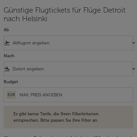
Günstige Flugtickets für Flüge Detroit
nach Helsinki
Ab
flight_takeoff
keyboard_arrow_down
Nach
flight_land
keyboard_arrow_down
Budget
EUR
Es gibt keine Tarife, die Ihren Filterkriterien entsprechen. Bitte passe
Es gibt keine Tarife, die Ihren Filterkriterien
entsprechen. Bitte passen Sie Ihre Filter an.