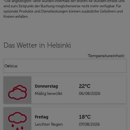
*Die angezeigten Tarife wurden innerhalb der letzten 48 Stunden erfasst und
sind zum Zeitpunkt der Buchung möglicherweise nicht mehr verfügbar. Für
optionale Produkte und Dienstleistungen können zusätzliche Gebühren und
Kosten anfallen.
Das Wetter in Helsinki
Temperatureinheit
:
Weather unit option Celsius Selected
keyboard_arrow_down
Celsius
22°C
Donnerstag
Mäßig bewölkt
06/08/2026
18°C
Freitag
Leichter Regen
07/08/2026