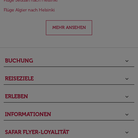
Flüge Jeddah nach Helsinki
Flüge Algier nach Helsinki
MEHR ANSEHEN
BUCHUNG
keyboard_arrow_down
REISEZIELE
keyboard_arrow_down
ERLEBEN
keyboard_arrow_down
INFORMATIONEN
keyboard_arrow_down
SAFAR FLYER-LOYALITÄT
keyboard_arrow_down