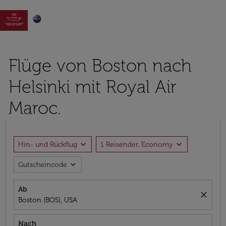

Flüge von Boston nach
Helsinki mit Royal Air
Maroc.
expand_more
expand_more
Hin- und Rückflug
1 Reisender, Economy
expand_more
Gutscheincode
Ab
close
Boston (BOS), USA
Nach