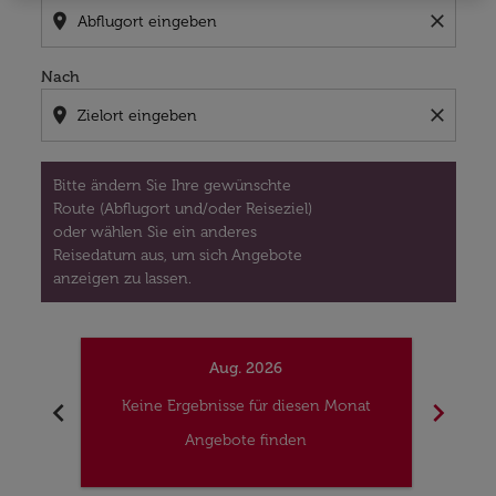
location_on
close
Nach
location_on
close
Bitte ändern Sie Ihre gewünschte
Route (Abflugort und/oder Reiseziel)
oder wählen Sie ein anderes
Reisedatum aus, um sich Angebote
anzeigen zu lassen.
Aug. 2026
chevron_left
chevron_right
Keine Ergebnisse für diesen Monat
Kei
Angebote finden