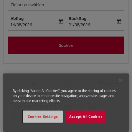
Zielort auswählen
Abflug
Rückflug
today
today
fc-booking-departure-date-aria-label
fc-booking-return-date-aria-label
14/08/2026
21/08/2026
Suchen
Home
Flüge
Flüge nach Finnland
Flüge Boston -
Helsinki
By clicking “Accept All Cookies”, you agree to the storing of cookies
on your device to enhance site navigation, analyze site usage, and
assist in our marketing efforts.
Die nächsten Flüge von Boston
Bitte ändern Sie Ihre gewünschte Route (Abflugort un
nach Helsinki
Cookies Settings
Accept All Cookies
Von