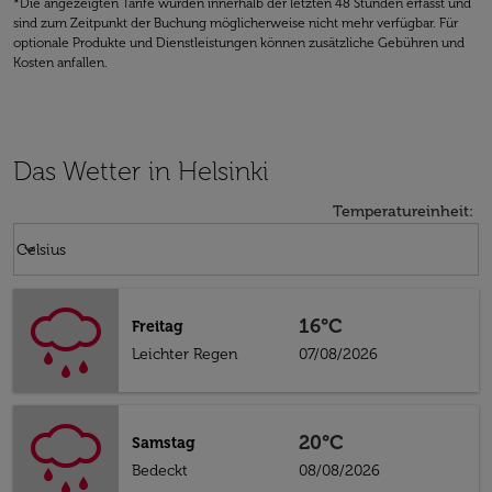
*Die angezeigten Tarife wurden innerhalb der letzten 48 Stunden erfasst und
sind zum Zeitpunkt der Buchung möglicherweise nicht mehr verfügbar. Für
optionale Produkte und Dienstleistungen können zusätzliche Gebühren und
Kosten anfallen.
Das Wetter in Helsinki
Temperatureinheit
:
Weather unit option Celsius Selected
keyboard_arrow_down
Celsius
16°C
Freitag
Leichter Regen
07/08/2026
20°C
Samstag
Bedeckt
08/08/2026