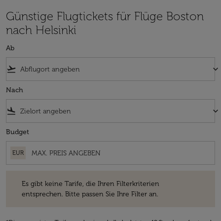
Günstige Flugtickets für Flüge Boston
nach Helsinki
Ab
flight_takeoff
keyboard_arrow_down
Nach
flight_land
keyboard_arrow_down
Budget
EUR
Es gibt keine Tarife, die Ihren Filterkriterien entsprechen. Bitte passe
Es gibt keine Tarife, die Ihren Filterkriterien
entsprechen. Bitte passen Sie Ihre Filter an.