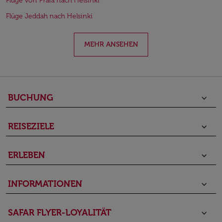
Flüge von Praia nach Helsinki
Flüge Jeddah nach Helsinki
MEHR ANSEHEN
BUCHUNG
keyboard_arrow_down
REISEZIELE
keyboard_arrow_down
ERLEBEN
keyboard_arrow_down
INFORMATIONEN
keyboard_arrow_down
SAFAR FLYER-LOYALITÄT
keyboard_arrow_down