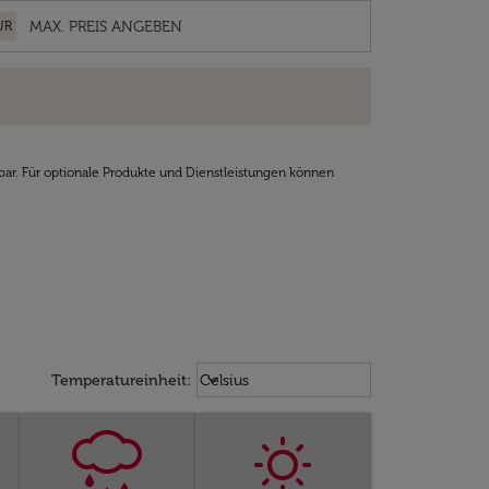
UR
bar. Für optionale Produkte und Dienstleistungen können
Weather unit option Celsius Select
keyboard_arrow_down
Temperatureinheit
:
Celsius