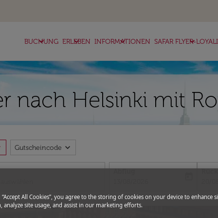
keyboard_arrow_down
keyboard_arrow_down
keyboard_arrow_down
keyboard_arrow_down
BUCHUNG
ERLEBEN
INFORMATIONEN
SAFAR FLYER-LOYAL
r nach Helsinki mit Ro
more
expand_more
Gutscheincode
Abflug
Rück
today
fc-booking-departure-date-aria-l
fc-bo
13/08/2026
20/0
g “Accept All Cookies”, you agree to the storing of cookies on your device to enhance si
, analyze site usage, and assist in our marketing efforts.