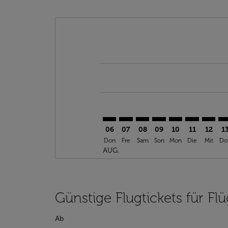
Displaying fares for August-2026
TNG–HEL: cmp-view-offers-discl
TNG–HEL: cmp-view-offers-d
TNG–HEL: cmp-view-offe
TNG–HEL: cmp-view-
TNG–HEL: cmp-v
TNG–HEL: c
TNG–HE
TN
06
07
08
09
10
11
12
1
Don
Fre
Sam
Son
Mon
Die
Mit
Do
AUG.
Günstige Flugtickets für Fl
Ab