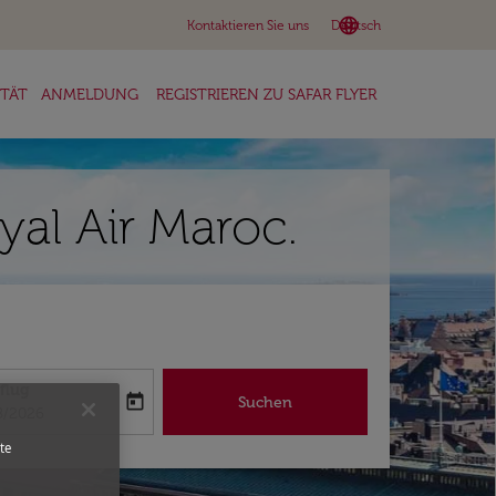
language
keyboard_arrow_down
Kontaktieren Sie uns
Deutsch
ITÄT
ANMELDUNG
REGISTRIEREN ZU SAFAR FLYER
yal Air Maroc.
flug
today
Suchen
abel
oking-return-date-aria-label
8/2026
te