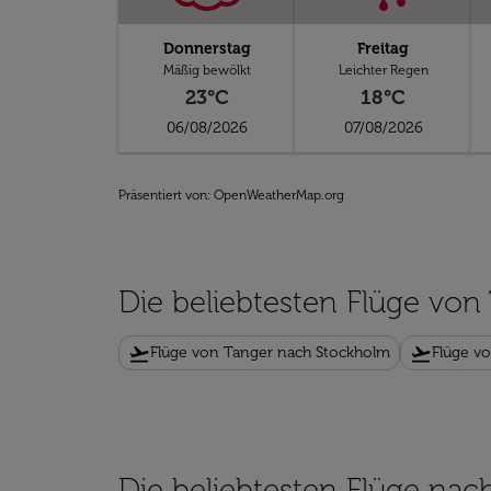
Donnerstag
Freitag
Mäßig bewölkt
Leichter Regen
23°C
18°C
06/08/2026
07/08/2026
Präsentiert von
: OpenWeatherMap.org
Die beliebtesten Flüge von
flight_takeoff
flight_takeoff
Flüge von Tanger nach Stockholm
Flüge v
Die beliebtesten Flüge nach