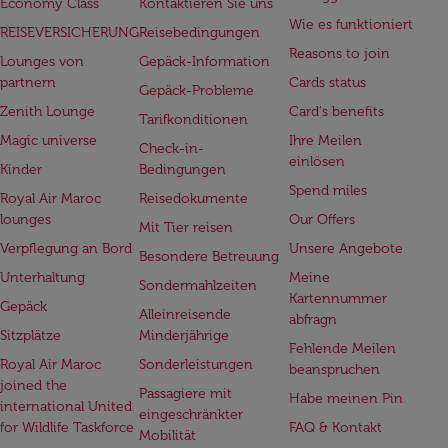
Economy Class
Kontaktieren Sie uns
Wie es funktioniert
REISEVERSICHERUNG
Reisebedingungen
Reasons to join
Lounges von
Gepäck-Information
partnern
Cards status
Gepäck-Probleme
Zenith Lounge
Card's benefits
Tarifkonditionen
Magic universe
Ihre Meilen
Check-in-
einlösen
Kinder
Bedingungen
Spend miles
Royal Air Maroc
Reisedokumente
lounges
Our Offers
Mit Tier reisen
Verpflegung an Bord
Unsere Angebote
Besondere Betreuung
Unterhaltung
Meine
Sondermahlzeiten
Kartennummer
Gepäck
Alleinreisende
abfragn
Sitzplätze
Minderjährige
Fehlende Meilen
Royal Air Maroc
Sonderleistungen
beanspruchen
joined the
Passagiere mit
Habe meinen Pin
international United
eingeschränkter
for Wildlife Taskforce
FAQ & Kontakt
Mobilität