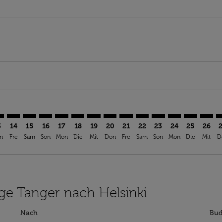
aimer. Angebote finden
isclaimer. Angebote finden
rs-disclaimer. Angebote finden
offers-disclaimer. Angebote finden
iew-offers-disclaimer. Angebote finden
mp-view-offers-disclaimer. Angebote finden
L: cmp-view-offers-disclaimer. Angebote finden
G–HEL: cmp-view-offers-disclaimer. Angebote finden
TNG–HEL: cmp-view-offers-disclaimer. Angebote finden
TNG–HEL: cmp-view-offers-disclaimer. Angebote find
TNG–HEL: cmp-view-offers-disclaimer. Angebote 
TNG–HEL: cmp-view-offers-disclaimer. Angeb
TNG–HEL: cmp-view-offers-disclaimer. A
TNG–HEL: cmp-view-offers-disclaime
TNG–HEL: cmp-view-offers-discl
TNG–HEL: cmp-view-offers-d
TNG–HEL: cmp-view-off
TNG–HEL: cmp-view
TNG–HEL: cmp-
TNG–HEL: 
TNG–H
T
3
14
15
16
17
18
19
20
21
22
23
24
25
26
n
Fre
Sam
Son
Mon
Die
Mit
Don
Fre
Sam
Son
Mon
Die
Mit
D
üge Tanger nach Helsinki
Nach
Bud