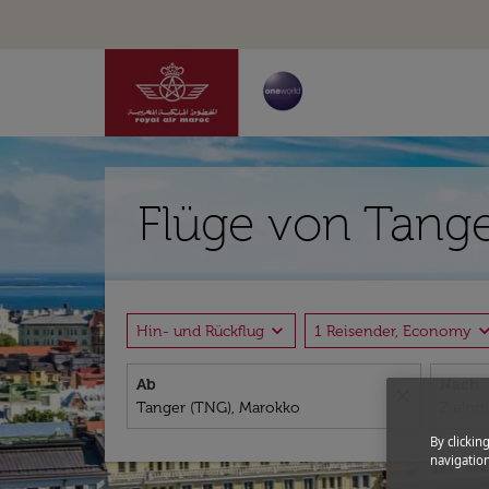
Flüge von Tange
expand_more
expand_
Hin- und Rückflug
1 Reisender, Economy
Ab
Nach
close
By clickin
navigation