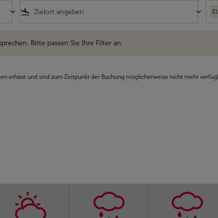
keyboard_arrow_down
flight_land
keyboard_arrow_down
E
hen. Bitte passen Sie Ihre Filter an.
sprechen. Bitte passen Sie Ihre Filter an.
den erfasst und sind zum Zeitpunkt der Buchung möglicherweise nicht mehr verfüg