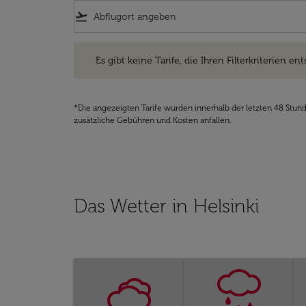
flight_takeoff
Es gibt keine Tarife, die Ihren Filterkriterien entsprec
Es gibt keine Tarife, die Ihren Filterkriterien ent
*Die angezeigten Tarife wurden innerhalb der letzten 48 Stun
zusätzliche Gebühren und Kosten anfallen.
Das Wetter in Helsinki