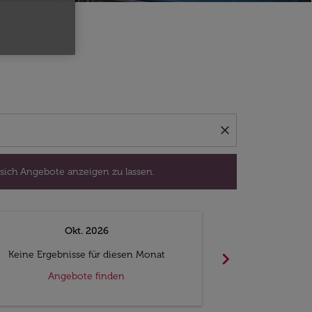
isedatum aus, um sich Angebote anzeigen zu lassen.
close
 sich Angebote anzeigen zu lassen.
Okt. 2026
N
chevron_right
Keine Ergebnisse für diesen Monat
Keine Ergebn
Angebote finden
Ange