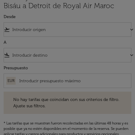
Bisáu a Detroit de Royal Air Maroc
Desde
flight_takeoff
keyboard_arrow_down
A
flight_land
keyboard_arrow_down
Presupuesto
EUR
No hay tarifas que coincidan con sus criterios de filtro. Ajuste sus fil
No hay tarifas que coincidan con sus criterios de filtro.
Ajuste sus filtros.
* Las tarifas que se muestran fueron recolectadas en las últimas 48 horas y es
posible que ya no estén disponibles en el momento de la reserva. Se pueden
aplicar tarifas y cargos adicionales para productos y servicios opcionales.