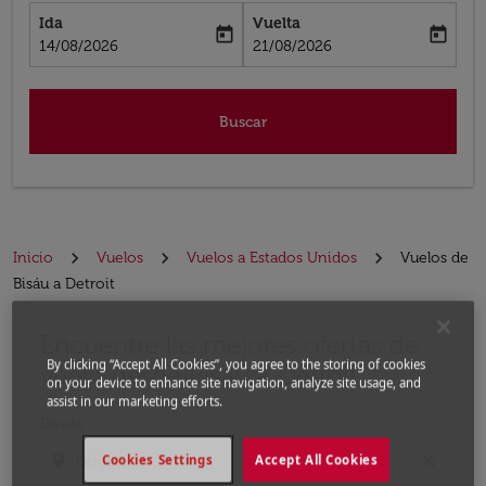
Ida
Vuelta
today
today
fc-booking-departure-date-aria-label
fc-booking-return-date-aria-label
14/08/2026
21/08/2026
Buscar
Inicio
Vuelos
Vuelos a Estados Unidos
Vuelos de
Bisáu a Detroit
Encuentre las mejores ofertas de
Por favor, intente actualizar su ruta (origen y / o dest
By clicking “Accept All Cookies”, you agree to the storing of cookies
vuelo desde Bisáu a Detroit
on your device to enhance site navigation, analyze site usage, and
assist in our marketing efforts.
Desde
location_on
close
Cookies Settings
Accept All Cookies