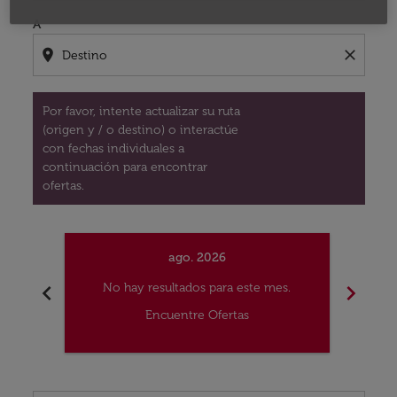
A
location_on
close
Por favor, intente actualizar su ruta
(origen y / o destino) o interactúe
con fechas individuales a
continuación para encontrar
ofertas.
ago. 2026
chevron_left
chevron_right
No hay resultados para este mes.
No
Encuentre Ofertas