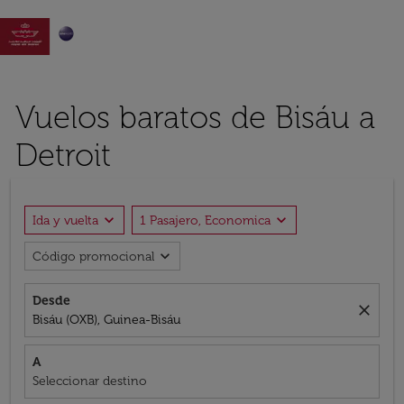

Vuelos baratos de Bisáu a
Detroit
expand_more
expand_more
Ida y vuelta
1 Pasajero, Economica
expand_more
Código promocional
Desde
close
Bisáu (OXB), Guinea-Bisáu
A
Seleccionar destino