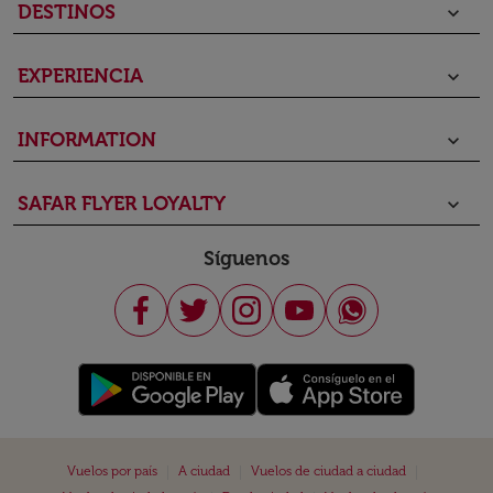
DESTINOS
keyboard_arrow_down
EXPERIENCIA
keyboard_arrow_down
INFORMATION
keyboard_arrow_down
SAFAR FLYER LOYALTY
keyboard_arrow_down
Síguenos
|
|
|
Vuelos por país
A ciudad
Vuelos de ciudad a ciudad