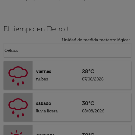
El tiempo en Detroit
Unidad de medida meteorológica
:
Weather unit option Celsius Selected
keyboard_arrow_down
Celsius
28°C
viernes
nubes
07/08/2026
30°C
sábado
lluvia ligera
08/08/2026