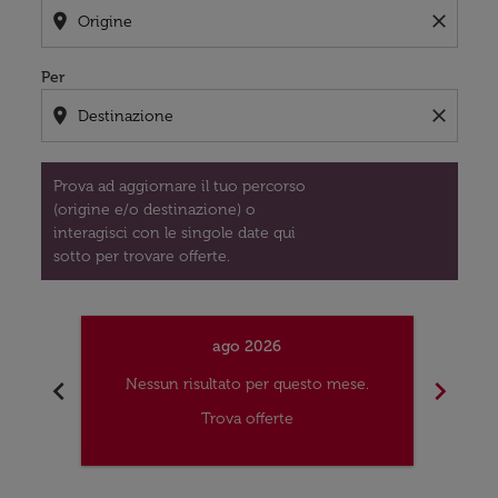
location_on
close
Per
location_on
close
Prova ad aggiornare il tuo percorso
(origine e/o destinazione) o
interagisci con le singole date qui
sotto per trovare offerte.
ago 2026
chevron_left
chevron_right
Nessun risultato per questo mese.
Nes
Trova offerte