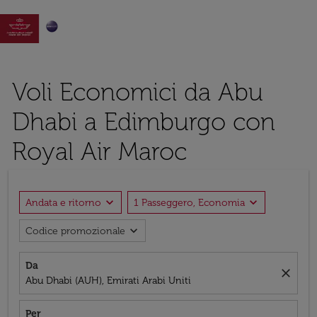

Voli Economici da Abu
Dhabi a Edimburgo con
Royal Air Maroc
expand_more
expand_more
Andata e ritorno
1 Passeggero, Economia
expand_more
Codice promozionale
Da
close
Abu Dhabi (AUH), Emirati Arabi Uniti
Per