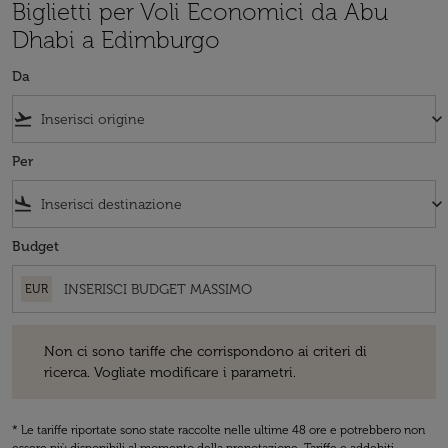
Biglietti per Voli Economici da Abu
Dhabi a Edimburgo
Da
flight_takeoff
keyboard_arrow_down
Per
flight_land
keyboard_arrow_down
Budget
EUR
Non ci sono tariffe che corrispondono ai criteri di ricerca. Vogliate 
Non ci sono tariffe che corrispondono ai criteri di
ricerca. Vogliate modificare i parametri.
* Le tariffe riportate sono state raccolte nelle ultime 48 ore e potrebbero non