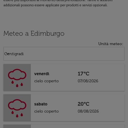
essere più disponibili al momento della prenotazione. Tariffe e addebiti
addizionali possono essere applicate per prodotti e servizi opzionali.
Meteo a Edimburgo
Unità meteo
:
Weather unit option Centigradi Selected
keyboard_arrow_down
Centigradi
17°C
venerdì
cielo coperto
07/08/2026
20°C
sabato
cielo coperto
08/08/2026