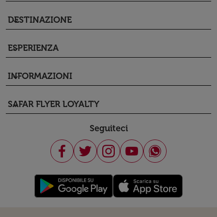
DESTINAZIONE
keyboard_arrow_down
ESPERIENZA
keyboard_arrow_down
INFORMAZIONI
keyboard_arrow_down
SAFAR FLYER LOYALTY
keyboard_arrow_down
Seguiteci