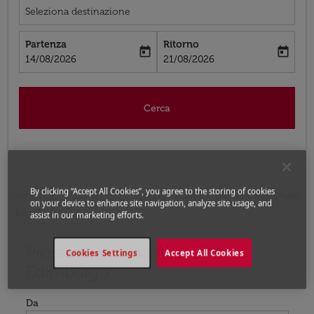
Seleziona destinazione
Partenza
Ritorno
today
today
fc-booking-departure-date-aria-label
fc-booking-return-date-aria-label
14/08/2026
21/08/2026
Cerca
By clicking “Accept All Cookies”, you agree to the storing of cookies
Home
Voli
Voli per Regno Unito
Voli Abu Dhabi
on your device to enhance site navigation, analyze site usage, and
- Edimburgo
assist in our marketing efforts.
Prossimo voli da Abu Dhabi a
Prova ad aggiornare il tuo percorso (origine e/o destina
Cookies Settings
Accept All Cookies
Edimburgo
Da