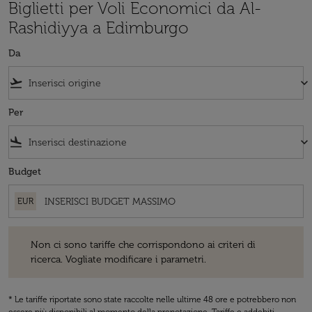
Biglietti per Voli Economici da Al-
Rashidiyya a Edimburgo
Da
flight_takeoff
keyboard_arrow_down
Per
flight_land
keyboard_arrow_down
Budget
EUR
Non ci sono tariffe che corrispondono ai criteri di ricerca. Vogliate 
Non ci sono tariffe che corrispondono ai criteri di
ricerca. Vogliate modificare i parametri.
* Le tariffe riportate sono state raccolte nelle ultime 48 ore e potrebbero non