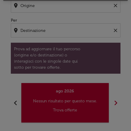
location_on
close
Per
location_on
close
Prova ad aggiornare il tuo percorso
(origine e/o destinazione) o
interagisci con le singole date qui
sotto per trovare offerte.
ago 2026
chevron_left
chevron_right
Nessun risultato per questo mese.
Nes
Trova offerte