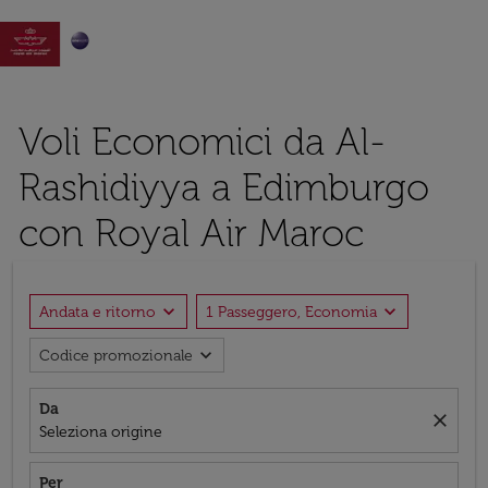

Voli Economici da Al-
Rashidiyya a Edimburgo
con Royal Air Maroc
expand_more
expand_more
Andata e ritorno
1 Passeggero, Economia
expand_more
Codice promozionale
Da
close
Seleziona origine
Per