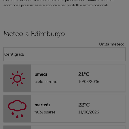
essere più disponibili al momento della prenotazione. Tariffe e addebiti
addizionali possono essere applicate per prodotti e servizi opzionali.
Meteo a Edimburgo
Unità meteo
:
Weather unit option Centigradi Selected
keyboard_arrow_down
Centigradi
21°C
lunedì
cielo sereno
10/08/2026
22°C
martedì
nubi sparse
11/08/2026