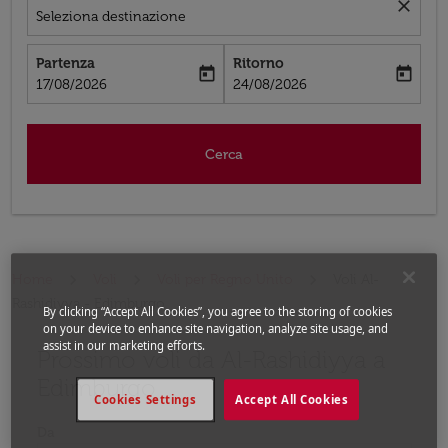
close
Seleziona destinazione
Partenza
Ritorno
today
today
fc-booking-departure-date-aria-label
fc-booking-return-date-aria-label
17/08/2026
24/08/2026
Cerca
Home
Voli
Voli per Regno Unito
Voli Al-
Rashidiyya - Edimburgo
By clicking “Accept All Cookies”, you agree to the storing of cookies
on your device to enhance site navigation, analyze site usage, and
assist in our marketing efforts.
Prossimo voli da Al-Rashidiyya a
Prova ad aggiornare il tuo percorso (origine e/o destina
Edimburgo
Cookies Settings
Accept All Cookies
Da