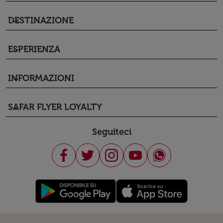
DESTINAZIONE
keyboard_arrow_down
ESPERIENZA
keyboard_arrow_down
INFORMAZIONI
keyboard_arrow_down
SAFAR FLYER LOYALTY
keyboard_arrow_down
Seguiteci