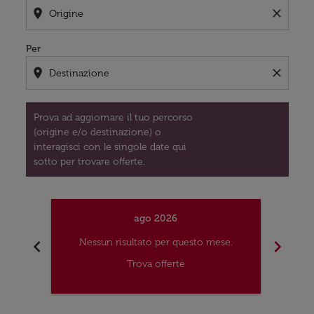
location_on
close
Per
location_on
close
Prova ad aggiornare il tuo percorso
(origine e/o destinazione) o
interagisci con le singole date qui
sotto per trovare offerte.
ago 2026
chevron_left
chevron_right
Nessun risultato per questo mese.
Nes
Trova offerte