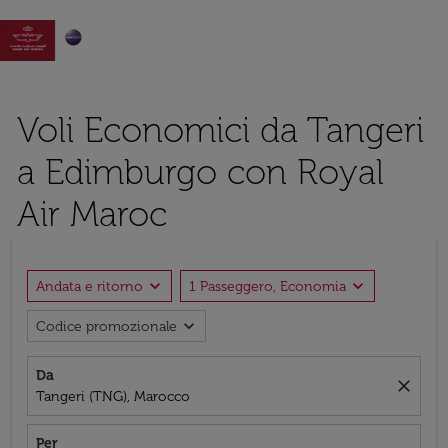

Voli Economici da Tangeri
a Edimburgo con Royal
Air Maroc
expand_more
expand_more
Andata e ritorno
1 Passeggero, Economia
expand_more
Codice promozionale
Da
close
Tangeri (TNG), Marocco
Per