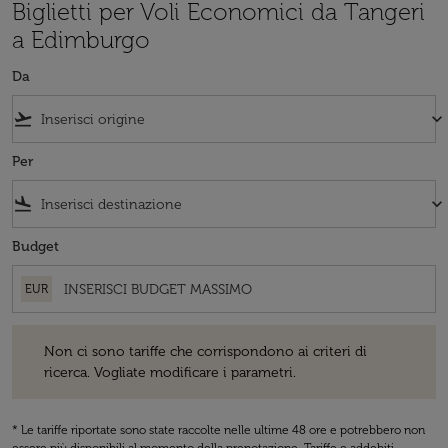
Biglietti per Voli Economici da Tangeri
a Edimburgo
Da
flight_takeoff
keyboard_arrow_down
Per
flight_land
keyboard_arrow_down
Budget
EUR
Non ci sono tariffe che corrispondono ai criteri di ricerca. Vogliate 
Non ci sono tariffe che corrispondono ai criteri di
ricerca. Vogliate modificare i parametri.
* Le tariffe riportate sono state raccolte nelle ultime 48 ore e potrebbero non