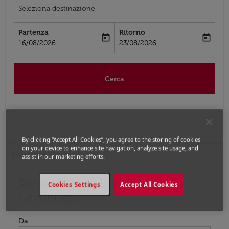
Seleziona destinazione
Partenza
Ritorno
today
today
fc-booking-departure-date-aria-label
fc-booking-return-date-aria-label
16/08/2026
23/08/2026
Cerca
By clicking “Accept All Cookies”, you agree to the storing of cookies
Home
Voli
Voli per Regno Unito
Voli N'Djamena
on your device to enhance site navigation, analyze site usage, and
- Edimburgo
assist in our marketing efforts.
Prossimo voli da N'Djamena a
Prova ad aggiornare il tuo percorso (origine e/o destina
Cookies Settings
Accept All Cookies
Edimburgo
Da