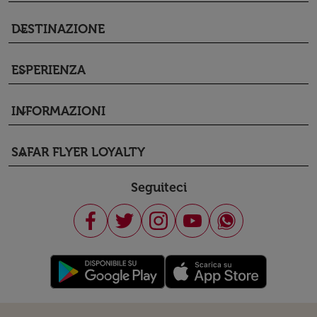
DESTINAZIONE
keyboard_arrow_down
ESPERIENZA
keyboard_arrow_down
INFORMAZIONI
keyboard_arrow_down
SAFAR FLYER LOYALTY
keyboard_arrow_down
Seguiteci