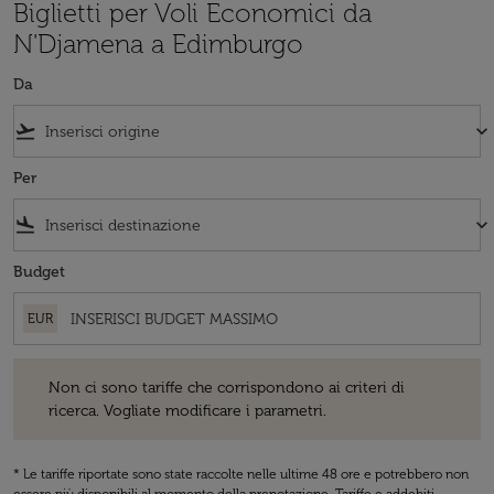
Biglietti per Voli Economici da
N'Djamena a Edimburgo
Da
flight_takeoff
keyboard_arrow_down
Per
flight_land
keyboard_arrow_down
Budget
EUR
Non ci sono tariffe che corrispondono ai criteri di ricerca. Vogliate 
Non ci sono tariffe che corrispondono ai criteri di
ricerca. Vogliate modificare i parametri.
* Le tariffe riportate sono state raccolte nelle ultime 48 ore e potrebbero non