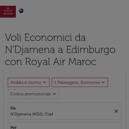

Voli Economici da
N'Djamena a Edimburgo
con Royal Air Maroc
expand_more
expand_more
Andata e ritorno
1 Passeggero, Economia
expand_more
Codice promozionale
Da
close
N'Djamena (NDJ), Ciad
Per