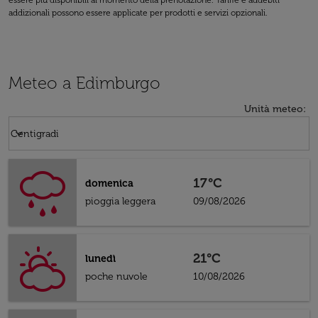
essere più disponibili al momento della prenotazione. Tariffe e addebiti
addizionali possono essere applicate per prodotti e servizi opzionali.
Meteo a Edimburgo
Unità meteo
:
Weather unit option Centigradi Selected
keyboard_arrow_down
Centigradi
17°C
domenica
pioggia leggera
09/08/2026
21°C
lunedì
poche nuvole
10/08/2026