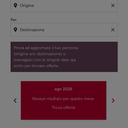
location_on
close
Per
location_on
close
Prova ad aggiornare il tuo percorso
(origine e/o destinazione) o
interagisci con le singole date qui
sotto per trovare offerte.
ago 2026
chevron_left
chevron_right
Nessun risultato per questo mese.
Nes
Trova offerte