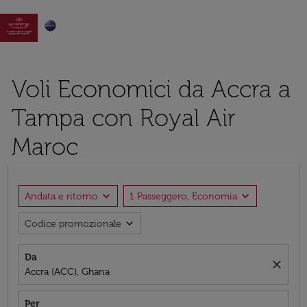

Voli Economici da Accra a
Tampa con Royal Air
Maroc
expand_more
expand_more
Andata e ritorno
1 Passeggero, Economia
expand_more
Codice promozionale
Da
close
Accra (ACC), Ghana
Per