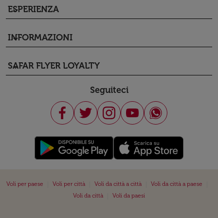
ESPERIENZA
keyboard_arrow_down
INFORMAZIONI
keyboard_arrow_down
SAFAR FLYER LOYALTY
keyboard_arrow_down
Seguiteci
|
|
|
|
Voli per paese
Voli per città
Voli da città a città
Voli da città a paese
|
Voli da città
Voli da paesi