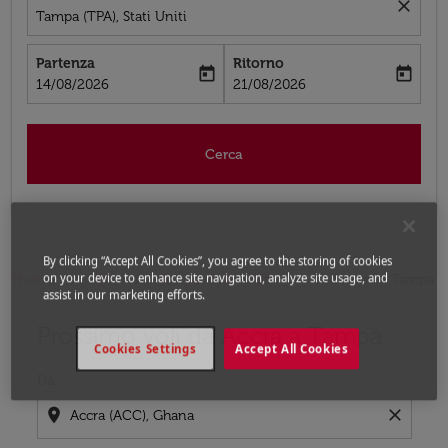
close
Tampa (TPA), Stati Uniti
Partenza
Ritorno
today
today
fc-booking-departure-date-aria-label
fc-booking-return-date-aria-label
14/08/2026
21/08/2026
Cerca
By clicking “Accept All Cookies”, you agree to the storing of cookies
on your device to enhance site navigation, analyze site usage, and
Home
Voli
Voli per Stati Uniti
Voli Accra - Tampa
assist in our marketing efforts.
Prossimo voli da Accra a Tampa
Prova ad aggiornare il tuo percorso (origine e/o destina
Cookies Settings
Accept All Cookies
Da
location_on
close