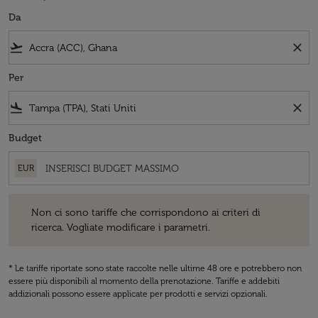
Da
flight_takeoff
close
Per
flight_land
close
Budget
EUR
Non ci sono tariffe che corrispondono ai criteri di ricerca. Vogliate 
Non ci sono tariffe che corrispondono ai criteri di
ricerca. Vogliate modificare i parametri.
* Le tariffe riportate sono state raccolte nelle ultime 48 ore e potrebbero non
essere più disponibili al momento della prenotazione. Tariffe e addebiti
addizionali possono essere applicate per prodotti e servizi opzionali.