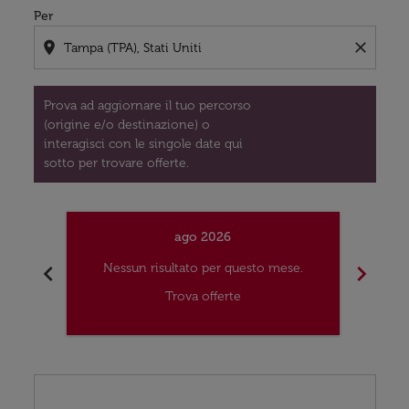
Per
location_on
close
Prova ad aggiornare il tuo percorso
(origine e/o destinazione) o
interagisci con le singole date qui
sotto per trovare offerte.
ago 2026
chevron_left
chevron_right
Nessun risultato per questo mese.
Nes
Trova offerte
Displaying fares for agosto-2026