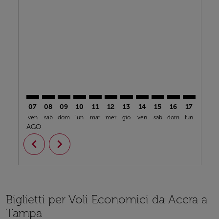
ACC–TPA: cmp-view-offers-disclaimer. Trova offerte
ACC–TPA: cmp-view-offers-disclaimer. Trova offe
ACC–TPA: cmp-view-offers-disclaimer. Trova 
ACC–TPA: cmp-view-offers-disclaimer. Tr
ACC–TPA: cmp-view-offers-disclaimer
ACC–TPA: cmp-view-offers-discl
ACC–TPA: cmp-view-offers-d
ACC–TPA: cmp-view-offe
ACC–TPA: cmp-view-
ACC–TPA: cmp-v
ACC–TPA: 
ACC–T
A
07
08
09
10
11
12
13
14
15
16
17
18
ven
sab
dom
lun
mar
mer
gio
ven
sab
dom
lun
mar
m
AGO
chevron_left
chevron_right
Biglietti per Voli Economici da Accra a
Tampa