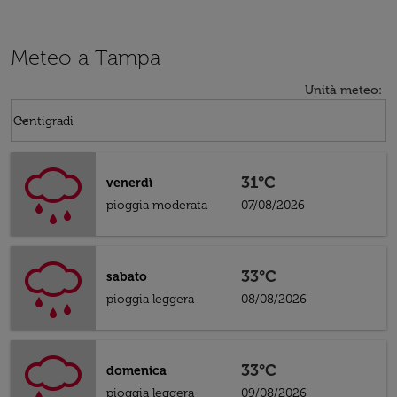
Meteo a Tampa
Unità meteo
:
Weather unit option Centigradi Selected
keyboard_arrow_down
Centigradi
31°C
venerdì
pioggia moderata
07/08/2026
33°C
sabato
pioggia leggera
08/08/2026
33°C
domenica
pioggia leggera
09/08/2026