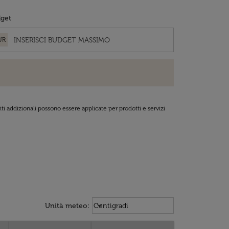
get
UR
ti addizionali possono essere applicate per prodotti e servizi
Weather unit option Centigradi Sel
keyboard_arrow_down
Unità meteo
:
Centigradi