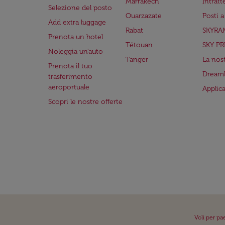
Marrakech
Intrat
Selezione del posto
Ouarzazate
Posti 
Add extra luggage
Rabat
SKYRA
Prenota un hotel
Tétouan
SKY PR
Noleggia un'auto
Tanger
La nost
Prenota il tuo
Dreaml
trasferimento
aeroportuale
Applic
Scopri le nostre offerte
Voli per pa