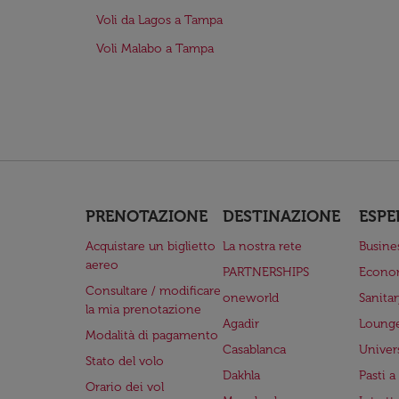
Voli da Lagos a Tampa
Voli Malabo a Tampa
PRENOTAZIONE
DESTINAZIONE
ESPE
Acquistare un biglietto
La nostra rete
Busine
aereo
PARTNERSHIPS
Econo
Consultare / modificare
oneworld
Sanita
la mia prenotazione
Agadir
Lounge
Modalità di pagamento
Casablanca
Univer
Stato del volo
Dakhla
Pasti 
Orario dei vol