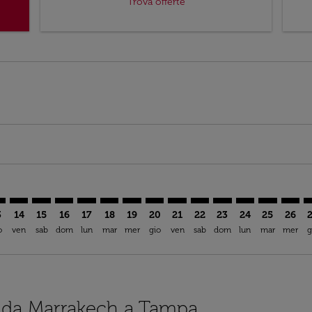
Trova offerte
mer. Trova offerte
claimer. Trova offerte
s-disclaimer. Trova offerte
ffers-disclaimer. Trova offerte
ew-offers-disclaimer. Trova offerte
p-view-offers-disclaimer. Trova offerte
A: cmp-view-offers-disclaimer. Trova offerte
K–TPA: cmp-view-offers-disclaimer. Trova offerte
RAK–TPA: cmp-view-offers-disclaimer. Trova offerte
RAK–TPA: cmp-view-offers-disclaimer. Trova offerte
RAK–TPA: cmp-view-offers-disclaimer. Trova offer
RAK–TPA: cmp-view-offers-disclaimer. Trova o
RAK–TPA: cmp-view-offers-disclaimer. Tro
RAK–TPA: cmp-view-offers-disclaimer
RAK–TPA: cmp-view-offers-discla
RAK–TPA: cmp-view-offers-di
RAK–TPA: cmp-view-offe
RAK–TPA: cmp-view-
RAK–TPA: cmp-v
RAK–TPA: c
RAK–T
R
3
14
15
16
17
18
19
20
21
22
23
24
25
26
o
ven
sab
dom
lun
mar
mer
gio
ven
sab
dom
lun
mar
mer
g
ci da Marrakech a Tampa