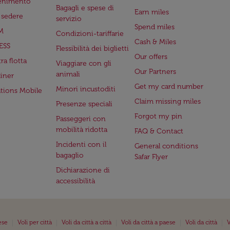
tenimento
Bagagli e spese di
Earn miles
a sedere
servizio
Spend miles
M
Condizioni-tariffarie
Cash & Miles
ESS
Flessibilità dei biglietti
Our offers
ra flotta
Viaggiare con gli
Our Partners
animali
iner
Get my card number
Minori incustoditi
ations Mobile
Claim missing miles
Presenze speciali
Forgot my pin
Passeggeri con
mobilità ridotta
FAQ & Contact
Incidenti con il
General conditions
bagaglio
Safar Flyer
Dichiarazione di
accessibilità
|
|
|
|
|
ese
Voli per città
Voli da città a città
Voli da città a paese
Voli da città
V