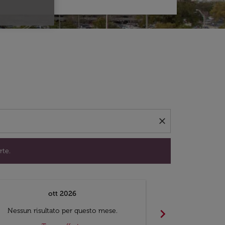
per trovare offerte.
close
rte.
ott 2026
chevron_right
Nessun risultato per questo mese.
Nessun risul