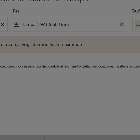
Per
Bud
close
flight_land
close
E
cerca. Vogliate modificare i parametri.
di ricerca. Vogliate modificare i parametri.
 potrebbero non essere più disponibili al momento della prenotazione. Tariffe e addebi