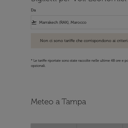
Da
flight_takeoff
Non ci sono tariffe che corrispondono ai criteri di ri
Non ci sono tariffe che corrispondono ai criteri 
* Le tariffe riportate sono state raccolte nelle ultime 48 ore e
opzionali.
Meteo a Tampa