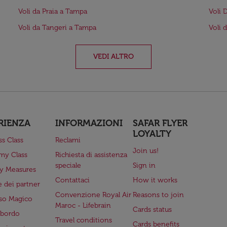
Voli da Praia a Tampa
Voli 
Voli da Tangeri a Tampa
Voli 
VEDI ALTRO
RIENZA
INFORMAZIONI
SAFAR FLYER
LOYALTY
ss Class
Reclami
Join us!
my Class
Richiesta di assistenza
speciale
Sign in
ry Measures
Contattaci
How it works
 dei partner
Convenzione Royal Air
Reasons to join
so Magico
Maroc - Lifebrain
Cards status
a bordo
Travel conditions
Cards benefits