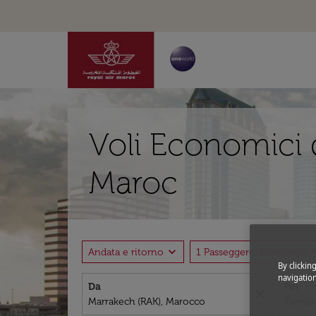
Voli Economici 
Maroc
expand_more
expand
Andata e ritorno
1 Passeggero, Economia
By clickin
navigation
Da
Per
close