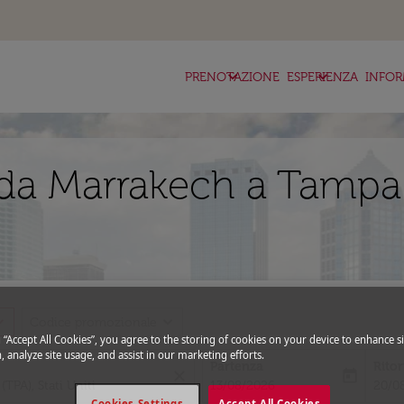
keyboard_arrow_down
keyboard_arrow_down
ke
PRENOTAZIONE
ESPERIENZA
INFOR
da Marrakech a Tampa 
_more
expand_more
Codice promozionale
g “Accept All Cookies”, you agree to the storing of cookies on your device to enhance si
, analyze site usage, and assist in our marketing efforts.
Partenza
Rito
close
today
fc-booking-departure-date-aria-l
fc-bo
13/08/2026
20/0
Cookies Settings
Accept All Cookies